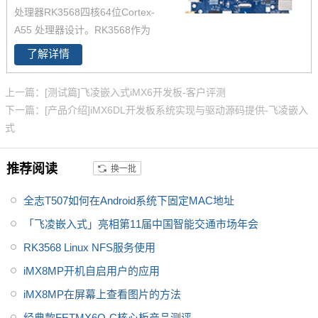
处理器RK3568四核64位Cortex-
工业控制、物联网、智能终端等
A55 处理器设计。RK3568作为
领域。
国产化高性能处理器，瑞芯微RK
了解详情
3568芯片是一款定位中高端的通
用型SoC，瑞芯微RK3568芯片是
上一篇：[测试篇]飞凌嵌入式iMX6开发板-客户评测
一款定位中高端的通用型SoC，
下一篇：[产品介绍]iMX6DL开发板系统实现与驱动源码提供-飞凌嵌入
NPU达到1Tops，飞凌RK3568系
式
列核心板提供瑞芯微RK3568规
格书_datasheet_数据手册_原理
推荐阅读
换一批
图等，
全志T507如何在Android系统下固定MAC地址
「飞凌嵌入式」亮相第11届中国智能交通市场年会
RK3568 Linux NFS服务使用
iMX8MP开机自启用户的应用
iMX8MP在屏幕上查看图片的方法
经典款FETMX6Q-C核心板产品测评