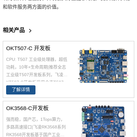
和软件服务两方面的价值。
相关产品
>
OKT507-C 开发板
CPU: T507 工业级处理器，超低
功耗，10年+生命周期|推荐全志
工业级T507开发板系列，飞凌O
KT507-C开发板采用全志T507
了解详情
四核工业级处理器 T507设计开
发，Cortex-A53架构，工业级宽
温，性能强，低功耗，是一款高
OK3568-C开发板
性价比的工业级产品，提供丰富
强而稳，国产芯，1Tops算力，
的开发设计资料，提供产品规格
多路高速接口|飞凌RK3568系列
书，软硬件手册等，全志的T507
RK3568开发板基于国产工业级AI
适用于车载电子、电力、医疗、