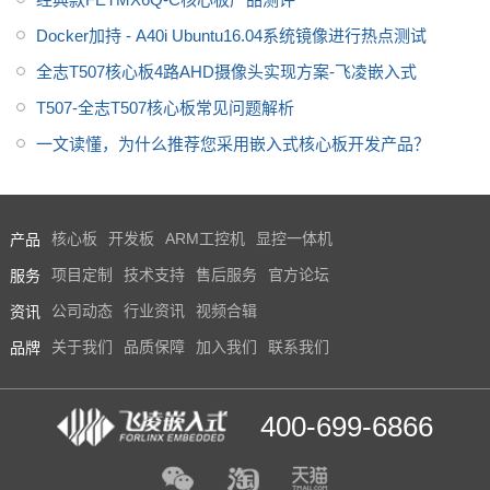
Docker加持 - A40i Ubuntu16.04系统镜像进行热点测试
全志T507核心板4路AHD摄像头实现方案-飞凌嵌入式
T507-全志T507核心板常见问题解析
一文读懂，为什么推荐您采用嵌入式核心板开发产品？
产品
核心板
开发板
ARM工控机
显控一体机
服务
项目定制
技术支持
售后服务
官方论坛
资讯
公司动态
行业资讯
视频合辑
品牌
关于我们
品质保障
加入我们
联系我们
400-699-6866