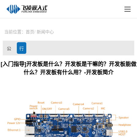
EN
在线购买
产品中心
当前位置：
首页
新闻中心
行业应用
公
行
技术与支持
司
业
[入门指导]开发板是什么？开发板是干嘛的？开发板能做
在线文档
什么？开发板有什么用？-开发板简介
动
资
方案定制
态
讯
关于飞凌
天猫商城
淘宝商城
新闻中心