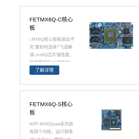
FETMX6Q-C核心
板
i.MX6Q核心板板层出不
穷,要如何选择?飞凌解
读i.mx6Q芯片强性能为
您推荐四核A9架构的i.
了解详情
MX6Q产品精选，包含i
MX6Q 核心板、i.MX6
Q 核心板、iMX6Q工业
级核心板，欢迎采购。
i.MX6Q核心板基于NXP
FETMX6Q-S核心
（原Freescale）Corte
板
x-A9架构的i.MX6Q四核
NXP iMX6Quad系列具
处理器设计，核心板小
有四个内核，运行频率
尺寸核心板搭配独特的