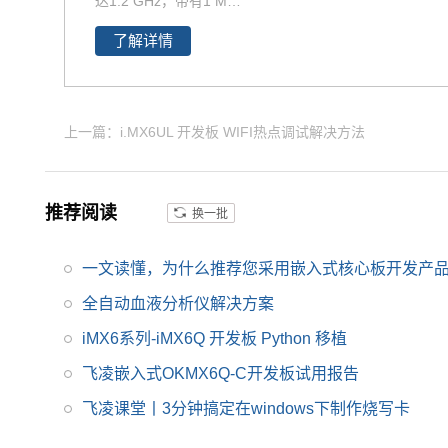
达1.2 GHz，带有1 MB
薄款连接器，让设计随
L2缓存和64位DDR3或
心所欲！
了解详情
2通道、32位LPDDR2
支持。飞凌提供商业级i
MX6Q核心板,工业级iM
X6Q核心板,兼容一同底
上一篇：i.MX6UL 开发板 WIFI热点调试解决方法
板。具有抗震,抗氧化,
抗干扰,更快速升级产品
等优势。保定飞凌嵌入
推荐阅读
换一批
式专注imx6,imx6开发
板,飞思卡尔imx6等AR
一文读懂，为什么推荐您采用嵌入式核心板开发产
M嵌入式核心控制系统
研发、设计和生产,是im
全自动血液分析仪解决方案
x6,imx6开发板,飞思卡
iMX6系列-iMX6Q 开发板 Python 移植
尔imx6提供者,imx6系
飞凌嵌入式OKMX6Q-C开发板试用报告
列产品现已畅销全国,欢
迎咨询!
飞凌课堂丨3分钟搞定在windows下制作烧写卡