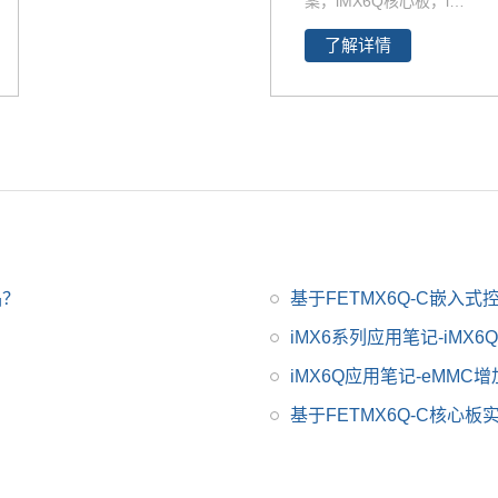
案，iMX6Q核心板，i.M
X6Q开发板解决方案。i
了解详情
MX6Q稳定、快速、性
价比高，欢迎选购 NXP
iMX6系列芯片全支持，
升级简配无忧替换。
品？
基于FETMX6Q-C嵌入
iMX6系列应用笔记-iMX
iMX6Q应用笔记-eMMC
基于FETMX6Q-C核心