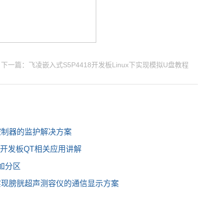
下一篇：飞凌嵌入式S5P4418开发板Linux下实现模拟U盘教程
式控制器的监护解决方案
6Q开发板QT相关应用讲解
增加分区
板实现膀胱超声测容仪的通信显示方案