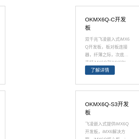
OKMX6Q-C开发
板
双千兆飞凌嵌入式iMX6
Q开发板，板对板连接
器，纤薄之际，次底板
支持iMX6Q和iMX6DL
了解详情
核心板。i.MX6Q开发板
与i.MX6DL开发板资源
丰富，原理图、PCB、
软件资源、硬件资源下
载，技术支持等。欢迎
OKMX6Q-S3开发
选购
板
飞凌嵌入式提供iMX6Q
开发板，iMX6解决方