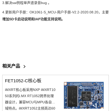
3.
解决
sai
例程单声道录音
bug
。
4.
更新用户手册：
OK1061-S_MCU-
用户手册
-V2.2-2020.08.20
，主要
增加
SD
卡启动说明和
IAP
功能支持说明。
相关产品
>
FET1052-C核心板
iMXRT核心板采用NXP iMXRT10
50系列的i.MX RT1052跨界处理
器设计，兼容MCU与MPU各自领
域特点。iMXRT1052主频高达60