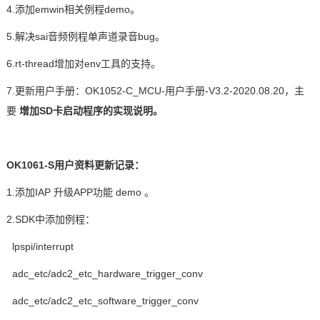
4.
添加
emwin
相关例程
demo
。
5.
解决
sai
音频例程单声道录音
bug
。
6.rt-thread
增加对
env
工具的支持。
7.
更新用户手册：
OK1052-C_MCU-
用户手册
-V3.2-2020.08.20
，主
要
增加
SD
卡启动程序的实现说明。
OK1061-S
用户资料更新记录：
1.
添加
IAP
升级
APP
功能
demo
。
2.SDK
中添加例程：
lpspi/interrupt
adc_etc/adc2_etc_hardware_trigger_conv
adc_etc/adc2_etc_software_trigger_conv