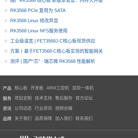
国产RK3568 核心板 新版本官宣：内存大升级
RK3568 PCIe 复用为 SATA
RK3568 Linux 修改异显
RK3568 Linux NFS服务使用
工业级温宽 | FET3568J-C核心板现货供应
方案丨基于FET3568-C核心板实现的智能网关
测评 | 国产“芯” · 瑞芯微 RK3568 性能解析
产品
核心板
开发板
ARM工控机
显控一体机
服务
项目定制
技术支持
售后服务
官方论坛
资讯
公司动态
行业资讯
视频合辑
品牌
关于我们
品质保障
加入我们
联系我们