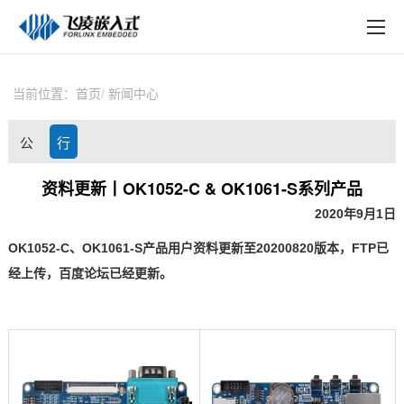
EN
在线购买
产品中心
当前位置：
首页
新闻中心
行业应用
公
行
技术与支持
司
业
资料更新丨OK1052-C & OK1061-S系列产品
在线文档
2020年9月1日
动
资
方案定制
OK1052
-C
、
OK1061
-S
产品用户资料更新至
20200820
版本，
FTP
已
态
讯
经上传，百度论坛已经更新。
关于飞凌
天猫商城
淘宝商城
新闻中心