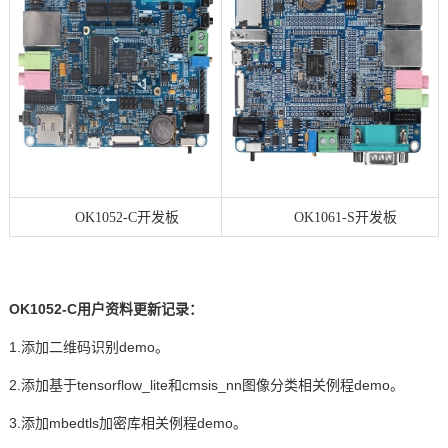
技术论坛
OK1052-C
开发板
OK1061-S开发板
OK1052-C
用户资料更新记录：
1.
添加二维码识别
demo
。
2.
添加基于
tensorflow_lite
和
cmsis_nn
图像分类相关例程
demo
。
3.
添加
mbedtls
加密库相关例程
demo
。