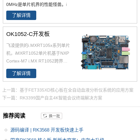
0MHz是单片机界的性能怪兽。
i
MXRT1052作为一款跨界核心
了解详情
板，采用
Cortex-M7架构微控制
器,主频却高达600MHz,高密度的
OK1052-C开发板
512KB TCM SRAM和16MB的高
速SDRAM，超快的实时响应，超
飞凌提供的i.MXRT105x系列单片
低的功耗，超强处理性能赋予了
机，iMXRT1052单片机基于NXP
RT1052视频编解码能力。
Cortex-M7 i.MX RT1052跨界处
理器设计，底板+核心板分离结
了解详情
构，开发更简单，imxrt1052核心
板仅售68元，欢迎致电400-699-
上一篇：基于FET335XD核心板在全自动血液分析仪系统的应用方案
6866咨询。推荐iMXRT单片机，
下一篇：RK3399国产自主4K智能会议终端解决方案
性价比高。
推荐阅读
换一批
源码编译 | RK3568 开发板快速上手