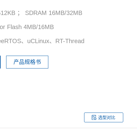
12KB ； SDRAM 16MB/32MB
r Flash 4MB/16MB
RTOS、uCLinux、RT-Thread
产品规格书
选型对比