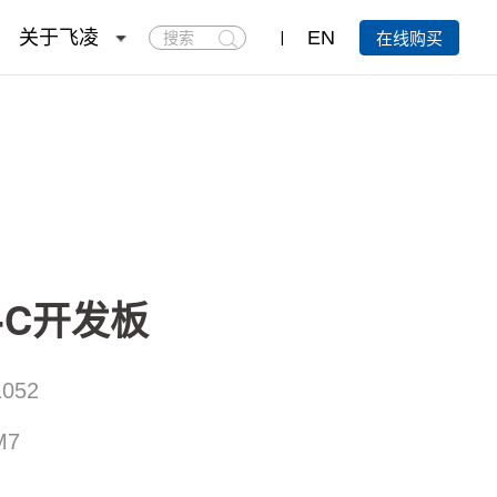
搜
关于飞凌
EN
在线购买
索
2-C开发板
052
M7