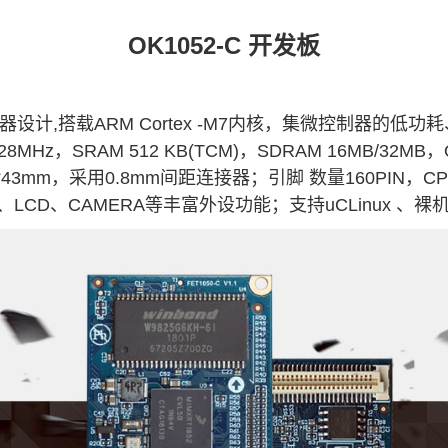
OK1052
-
C
开发板
理器设计,搭载
ARM
Cortex
-M7内核，集微控制器的低功
z，SRAM 512 KB(TCM)，SDRAM 16MB/32MB，
*43mm，采用0.8mm间距连接器；
引脚
数量160PIN，
ADC、LCD、CAMERA等丰富外设功能；支持uC
Linux
、裸机、