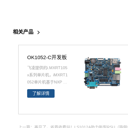
相关产品
>
OK1052-C开发板
飞凌提供的i.MXRT105
x系列单片机，iMXRT1
052单片机基于NXP Co
rtex-M7 i.MX RT1052
了解详情
跨界处理器设计，底板
+核心板分离结构，开
发更简单，imxrt1052
核心板仅售68元，欢迎
致电400-699-6866咨
上一篇：再见了，省界收费站！LS1012A助力新型RSU（路