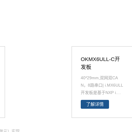
OKMX6ULL-C开
发板
40*29mm,双网双CA
N，8路串口| i.MX6ULL
开发板是基于NXP i.MX
6ULL设计开发的的一款
了解详情
Linux开发板 ，主频800
MHz，体积小，其核心
板仅40*29mm，采用板
对板连接器，适应场景
侧单元）实现