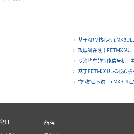
丰富。
基于ARM核心板 i.MX6
攻城狮在线丨FETMX6UL-
专治堵车的智能信号机，看
基于FETMX6UL-C核心板-
“解救”程序猿， i.MX6U
资讯
品牌