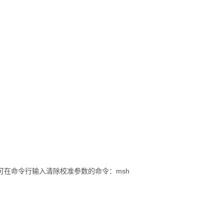
可在
命令
行输入清除校准参数的命令：msh