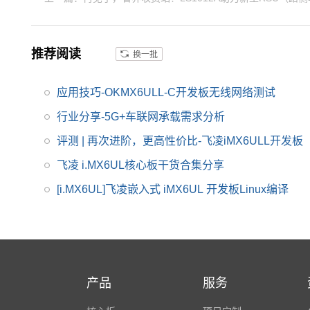
询。推荐iMXRT单片
机，性价比高。
推荐阅读
换一批
应用技巧-OKMX6ULL-C开发板无线网络测试
行业分享-5G+车联网承载需求分析
评测 | 再次进阶，更高性价比-飞凌iMX6ULL开发板
飞凌 i.MX6UL核心板干货合集分享
[i.MX6UL]飞凌嵌入式 iMX6UL 开发板Linux编译
产品
服务