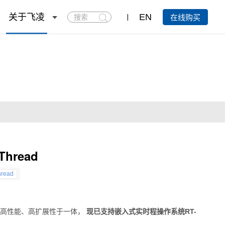
搜
关于飞凌
EN
在线购买
索
hread
hread
的高性能、高扩展性于一体，
现已支持
嵌入式
实时程操作系统RT-