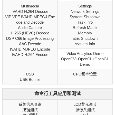
Multimedia
Settings
IVAHD H.264 Decode
Network Settings
VIP VPE IVAHD MPEG4 Enc
System Shutdown
ode and Decode
Task Info
Audio Capture
Refresh Matrix
H.265 (HEVC) Decode
Memory
DSP C66 Image Processing
atrix Shutdown
AAC Decode
system Info
IVAHD MJPEG Encode
Video Analytics Demo
IVAHD H.264 Encode
OpenCV+OpenCL+OpenGL
Demo
USB
CPU频率设置
USB Bonnie
命令行工具应用和测试
系统信息查询
LCD背光调节
按键测试
摄像头测试