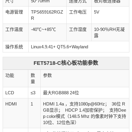
尺寸
50*70mm
连接方式
板对板连接器
电源管理
TPS659162RGZ
工作电压
5V
R
工作温度
-40℃~+85℃
工作湿度
10-90％RH无凝
露
操作系统
Linux4.9.41+ QT5.6+Wayland
FET5718-C核心板功能参数
功能
数
参数
量
LCD
≤3
最大RGB888 24位
HDMI
1
HDMI 1.4a ，支持1080p@60Hz； 36位 R
GB显示； HDCP 1.4加密保护； 支持Dee
p color模式（148.5 Mhz 的像素时钟下支持
10位、12位色深）