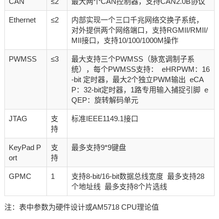
CAN
≤2
最大两个CAN控制器，支持CAN2.0B协议
Ethernet
≤2
内部实现一个三口千兆网络交换子系统，
对外提供两个网络端口，支持RGMII/RMII/
MII接口，支持10/100/1000M操作
PWMSS
≤3
最大支持三个PWMSS（脉宽调制子系
统），每个PWMSS支持： eHRPWM：16
-bit 定时器，最大2个独立PWM输出 eCA
P：32-bit定时器，1路专用输入捕捉引脚 e
QEP：旋转解码单元
JTAG
支
标准IEEE1149.1接口
持
KeyPad P
支
最多支持9*9键盘
ort
持
GPMC
1
支持8-bit/16-bit数据总线宽度 最多支持28
个地址线 最多支持8个片选线
注：表中参数为硬件设计或AM5718 CPU理论值