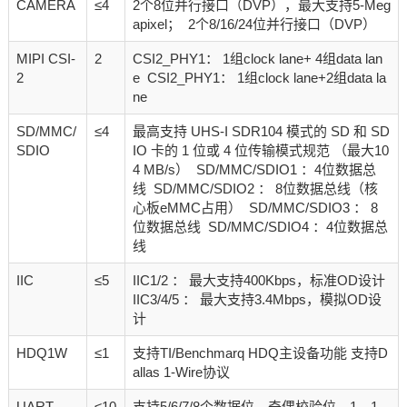
CAMERA
≤4
2个8位并行接口（DVP），最大支持5-Meg
apixel； 2个8/16/24位并行接口（DVP）
MIPI CSI-
2
CSI2_PHY1： 1组clock lane+ 4组data lan
2
e CSI2_PHY1： 1组clock lane+2组data la
ne
SD/MMC/
≤4
最高支持 UHS-I SDR104 模式的 SD 和 SD
SDIO
IO 卡的 1 位或 4 位传输模式规范 （最大10
4 MB/s） SD/MMC/SDIO1 ：4位数据总
线 SD/MMC/SDIO2 ： 8位数据总线（核
心板eMMC占用） SD/MMC/SDIO3 ： 8
位数据总线 SD/MMC/SDIO4 ：4位数据总
线
IIC
≤5
IIC1/2 ： 最大支持400Kbps，标准OD设计
IIC3/4/5 ： 最大支持3.4Mbps，模拟OD设
计
HDQ1W
≤1
支持TI/Benchmarq HDQ主设备功能 支持D
allas 1-Wire协议
UART
≤10
支持5/6/7/8个数据位，奇偶校验位，1、1.