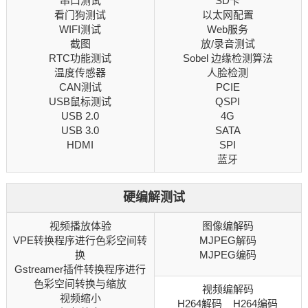
串口测试
SD卡
看门狗测试
以太网配置
WIFI测试
Web服务
截图
放/录音测试
RTC功能测试
Sobel
边缘检测
算法
温度传感器
人脸检测
CAN测试
PCIE
USB鼠标测试
QSPI
USB 2.0
4G
USB 3.0
SATA
HDMI
SPI
蓝牙
硬编解测试
视频播放体验
图像编解码
VPE转换程序进行色彩空间转
MJPEG解码
换
MJPEG编码
Gstreamer插件转换程序进行
色彩空间转换与缩放
视频编解码
视频缩小
H264解码 H264编码