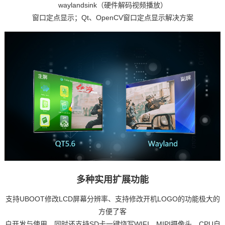
waylandsink（硬件解码视频播放）
窗口定点显示；Qt、OpenCV窗口定点显示
解决
方案
多种实用扩展功能
支持UBOOT修改LCD屏幕分辨率、支持修改开机LOGO的功能极大的
方便了客
户开发与使用，同时还支持SD卡一键烧写WIFI、MIPI摄像头、CPU自