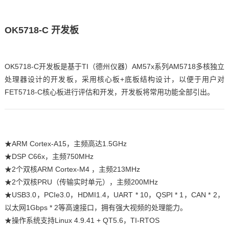
OK5718-
C
开发板
OK5718-C开发板是基于TI（德州仪器）AM57x系列
AM5718
多核独立
处理器设计的开发板，采用
核心板
+底板结构设计，以便于用户对
FET5718-C核心板进行评估和开发，开发板将常用功能全部引出。
★
ARM
Cortex
-A15，主频高达1.5GHz
★DSP C66x，主频750MHz
★2个双核ARM Cortex-
M4
，主频213MHz
★2个双核PRU（传输实时单元），主频200MHz
★USB3.0，PCIe3.0，HDMI1.4，UA
RT
* 10，Q
SPI
* 1，CAN * 2，
以太网1Gbps * 2等高速接口，拥有强大视频的处理能力。
★操作系统支持
Linux
4.9.41 + QT5.6，TI-RTOS