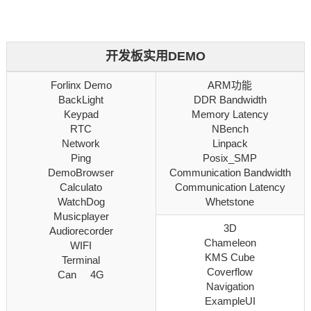
开发板实用DEMO
Forlinx Demo
ARM功能
BackLight
DDR Bandwidth
Keypad
Memory Latency
RTC
NBench
Network
Linpack
Ping
Posix_SMP
DemoBrowser
Communication Bandwidth
Calculato
Communication Latency
WatchDog
Whetstone
Musicplayer
3D
Audiorecorder
Chameleon
WIFI
KMS Cube
Terminal
Coverflow
Can 4G
Navigation
ExampleUI