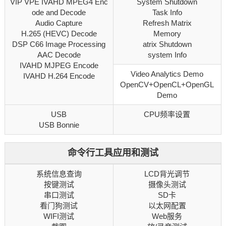
VIP VPE IVAHD MPEG4 Enc
System Shutdown
ode and Decode
Task Info
Audio Capture
Refresh Matrix
H.265 (HEVC) Decode
Memory
DSP C66 Image Processing
atrix Shutdown
AAC Decode
system Info
IVAHD MJPEG Encode
Video Analytics Demo
IVAHD H.264 Encode
OpenCV+OpenCL+OpenGL
Demo
USB
CPU频率设置
USB Bonnie
命令行工具应用和测试
系统信息查询
LCD背光调节
按键测试
摄像头测试
串口测试
SD卡
看门狗测试
以太网配置
WIFI测试
Web服务