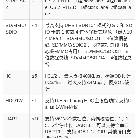
MIPI CSI-
2
CSI2_PHY1： 1组clock lane+ 4组data lan
2
e CSI2_PHY1： 1组clock lane+2组data la
ne
SD/MMC/
≤4
最高支持 UHS-I SDR104 模式的 SD 和 SD
SDIO
IO 卡的 1 位或 4 位传输模式规范 （最大10
4 MB/s） SD/MMC/SDIO1 ：4位数据总
线 SD/MMC/SDIO2 ： 8位数据总线（核
心板eMMC占用） SD/MMC/SDIO3 ： 8
位数据总线 SD/MMC/SDIO4 ：4位数据总
线
IIC
≤5
IIC1/2 ： 最大支持400Kbps，标准OD设计
IIC3/4/5 ： 最大支持3.4Mbps，模拟OD设
计
HDQ1W
≤1
支持TI/Benchmarq HDQ主设备功能 支持D
allas 1-Wire协议
UART
≤10
支持5/6/7/8个数据位，奇偶校验位，1、1.
5、2个停止位 UART1 ：可以支持全串口
UART3 ： 支持IrDA 1.4、CIR 其他接口支