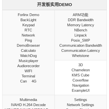
开发板实用DEMO
Forlinx Demo
ARM功能
BackLight
DDR Bandwidth
Keypad
Memory Latency
RTC
NBench
Network
Linpack
Ping
Posix_SMP
DemoBrowser
Communication Bandwidth
Calculato
Communication Latency
WatchDog
Whetstone
Musicplayer
3D
Audiorecorder
Chameleon
WIFI
KMS Cube
Terminal
Coverflow
Can 4G
Navigation
ExampleUI
Multimedia
Settings
IVAHD H.264 Decode
Network Settings