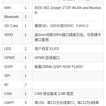
WiFi
1
IEEE 802.11b/g/n 1T1R WLAN and Bluetoo
th
Bluetooth
1
SD Card
1
兼容SD、SDHC和SDXC（UHS-I）
SDIO
1
由2mm间距20Pin接口插座引出，与存储卡
接口复用
LED
2
用户自定义LED
GPMC
1
GPMC总线接口
QSPI
1
板载256Mb QSPI NOR FLASH
SPI
1
IIC
2
CAN
1
CAN 协议版本 2.0B 规范
UART
3
串口0、串口1为五线串口，串口2为3线串