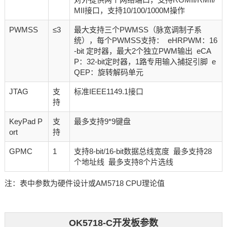
MII接口，支持10/100/1000M操作
PWMSS
≤3
最大支持三个PWMSS（脉宽调制子系
统），每个PWMSS支持： eHRPWM：16
-bit 定时器，最大2个独立PWM输出 eCA
P：32-bit定时器，1路专用输入捕捉引脚 e
QEP：旋转解码单元
JTAG
支
标准IEEE1149.1接口
持
KeyPad P
支
最多支持9*9键盘
ort
持
GPMC
1
支持8-bit/16-bit数据总线宽度 最多支持28
个地址线 最多支持8个片选线
注：表中参数为硬件设计或AM5718 CPU理论值
OK5718-C开发板参数