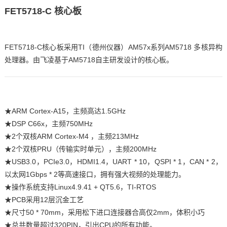
FET5718-
C
核心板
FET5718-C核心板采用TI（德州仪器）AM57x系列
AM5718
多核异构
处理器。由
飞凌
基于
AM5718
自主研发设计的核心板。
★
ARM
Cortex
-A15，主频高达1.5GHz
★
DSP
C66x，主频750MHz
★2个双核ARM Cortex-
M4
，主频213MHz
★2个双核PRU（传输实时单元），主频200MHz
★USB3.0，PCIe3.0，HDMI1.4，UA
RT
* 10，Q
SPI
* 1，CAN * 2，
以太网1Gbps * 2等高速接口，拥有强大视频的处理能力。
★操作系统支持Linux4.9.41 + QT5.6，TI-RTOS
★PCB采用12层沉金工艺
★尺寸50 * 70mm，采用松下进口连接器合高仅2mm，体积小巧
★总共数量超过320PIN，引出CPU的所有功能。