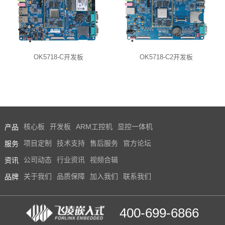
OK5718-C开发板
OK5718-C2开发板
产品
核心板
开发板
ARM工控机
显控一体机
服务
项目定制
技术支持
售后服务
官方论坛
资讯
公司动态
行业资讯
视频合辑
品牌
关于我们
品质保障
加入我们
联系我们
400-699-6866