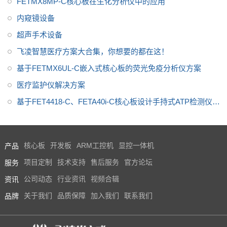
FETMX8MP-C核心板在生化分析仪中的应用
内窥镜设备
超声手术设备
飞凌智慧医疗方案大合集，你想要的都在这！
基于FETMX6UL-C嵌入式核心板的荧光免疫分析仪方案
医疗监护仪解决方案
基于FET4418-C、FETA40i-C核心板设计手持式ATP检测仪方
案
产品
核心板
开发板
ARM工控机
显控一体机
服务
项目定制
技术支持
售后服务
官方论坛
资讯
公司动态
行业资讯
视频合辑
品牌
关于我们
品质保障
加入我们
联系我们