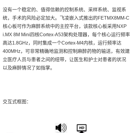
没有一个稳定的、值得信赖的控制系统、采样系统、监视系
技术论坛
统，手术的风险必定加大。
飞凌嵌入式
推出的FETMX8MM-C
核心板
可作为麻醉系统中的主控平台，该款核心板采用
NXP
i.MX 8M Mini四核
Cortex
-A53架构处理器，每个核心运行频率
高达1.8GHz，同时集成一个Cortex-
M4
内核，运行频率达
400MHz，可非常精确地监测和控制麻醉药物的输送，有效建
立
医疗
人员与患者之间的纽带，让医生和护士对患者的状况
以及麻醉情况了如指掌。
交互式框图：