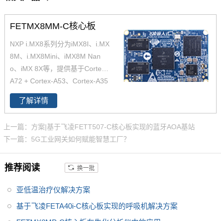
FETMX8MM-C核心板
NXP i.MX8系列分为iMX8I、i.MX
8M、i.MX8Mini、iMX8M Nan
o、iMX 8X等，提供基于Cortex-
A72 + Cortex-A53、Cortex-A35
核心，搭配实时任务处理的Corte
了解详情
x-M4和Cortex M7的解决方案，
适用于从消费家庭音频到工业楼
上一篇：方案|基于飞凌FETT507-C核心板实现的蓝牙AOA基站
宇自动化及移动计算机等。飞凌
下一篇：5G工业网关如何赋能智慧工厂？
嵌入式近期推出的iMX8系列i.MX
8Mmini核心板基于四核Cortex-A
推荐阅读
换一批
53、单核Cortex-M4架构的i.MX
8Mmini 处理器设计，现已全面上
亚低温治疗仪解决方案
市，更多
i.MX8M
核心板产品、解
决方案详情，欢迎致电飞凌嵌入
基于飞凌FETA40i-C核心板实现的呼吸机解决方案
式了解。