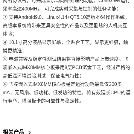
网络协议栈，可完成显示与网络处理的功能；Cortex-M4运行
频率高达400MHz，可完成实时采集与控制的任务功能；
③ 支持Android9.0、Linux4.14+QT5.10高版本64操作系统。
高版本系统将带来更具安全性的产品以及更酷炫的
人机交互
体验；
④ 10.1寸高分液晶显示屏幕，全贴合工艺，显示更细腻，触
摸更精准；
⑤ 电磁兼容及稳定性测试结果将直接影响产品上市速度。飞
凌嵌入式
iMX8M
M核心板采用8层PCB沉金工艺，经过严格的
高低温环境试验测试，保证电气特性；
⑥ 飞凌嵌入式
iMX8
MM核心板稳定运行功耗最低仅200多
mA；无风扇、低功耗、低发热的特性，将有效延长CPU的运
行寿命，增强板卡的可靠性与稳定性。
相关产品
>