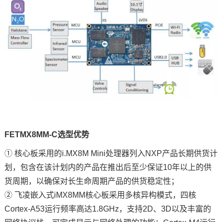
FETMX8MM-C选型优势
① 核心板采用的
i.MX8M Min
i处理器列入NXP产品长期供货计
划，包含在该计划内的产品在推出后至少保证10年以上的供
货周期，以确保对长生命周期产品的供货稳定性；
②
飞凌
嵌入式
iMX8MM
核心板采用多核异构模式，四核
Cortex-A53运行频率高达1.8GHz，支持2D、3D以及丰富的