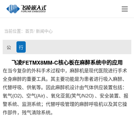
EN
在线购买
产品中心
当前位置：
首页
新闻中心
行业应用
公
行
技术与支持
司
业
飞凌FETMX8MM-C核心板在麻醉系统中的应用
在线文档
在当今复杂的外科手术过程中，麻醉机是现代医院进行手术
动
资
方案定制
全身麻醉的重要工具。其主要功能是为患者进行吸入麻醉、
态
讯
代替呼吸、供氧等。因此麻醉机设计由气体供应装置包括：
关于飞凌
氧气(O2)、空气(Air) 、氧化亚氮(笑气/N2O) 、安全装置、报
警系统、监测系统；代替呼吸管理的麻醉呼吸机以及其它操
天猫商城
作部件，残气清除系统。
淘宝商城
新闻中心