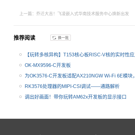
核，内置4TOPS超强算
密算法与安全启动，满
力NPU，为各类边缘AI
上一篇：乔迁大吉！飞凌嵌入式华南技术服务中心焕新出发
足电力、工业控制、新
应用提供强劲算力支
能源、医疗等场景需
撑。瑞芯微RK3572，
求，且提供 10-15 年供
兼顾高性能、低功耗与
推荐阅读
货保障，助力用户产品
换一批
全栈AI能力的AIoT芯
快速落地。
片，新一代八核AIoT芯
【玩转多核异构】T153核心板RISC-V核的实时性
片，双核A73+六核A5
3、8nm、4TOPS NP
OK-MX9596-C开发板
U、8K解码。
为OK3576-C开发板适配AX210NGW Wi-Fi 6
RK3576处理器的MIPI-CSI调试——通路解析
调出好画面！带你玩转AM62x开发板的显示接口