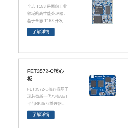
全志 T153 是面向工业
领域的高性能处理器，
基于全志 T153 开发的
T153 核心板，
采用 4
了解详情
核 Cortex-A7+64 位 RI
SC-V 异构架构，主频
达 1.6GHz（A7）+600
MHz（RISC-V），兼顾
高效数据处理与实时控
制需求。原生支持 3 路
FET3572-C核心
GMAC 千兆以太网、2
板
路 CAN-FD、LocalBus
FET3572-C核心板基于
并行总线，接口资源丰
瑞芯微新一代八核AIoT
富，cpu引脚全引出，
平台RK3572处理器开
适配多设备连接。核心
发设计，集成了2个AR
板采用 100% 国产工业
了解详情
M Cortex-A73和6个AR
级元器件，-40℃~85℃
M Cortex-A53高性能
宽温稳定运行，支持国