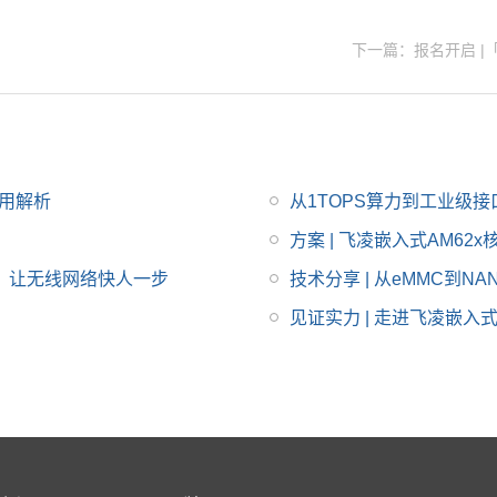
靠的远程数据采集与监
插即用，适配RK3588/
控，可广泛适用于工业
RK3576等平台。立即
下一篇：报名开启 |
物联网、智能终端、远
咨询获取专属方案。
程运维及储能、新能源
等应用场景。
应用解析
从1TOPS算力到工业级接
方案 | 飞凌嵌入式AM6
E模块，让无线网络快人一步
技术分享 | 从eMMC到
见证实力 | 走进飞凌嵌入