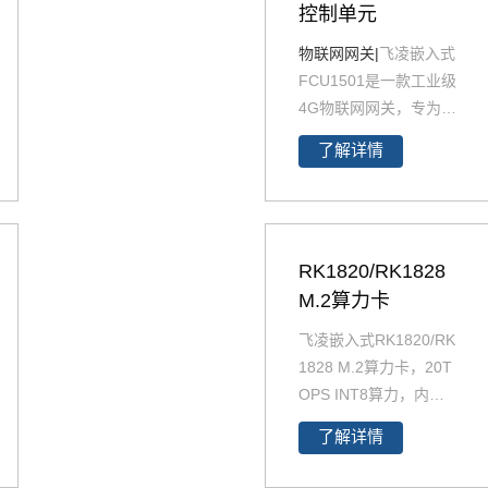
控制单元
物联网网关|
飞凌嵌入式
FCU1501是一款工业级
4G物联网网关，专为严
苛环境设计，工作温度
了解详情
范围达-40℃至85℃，
支持标准导轨安装，便
于集成于各类工业现
场。设备配备双网口、
RK1820/RK1828
多路RS485接口及CAN
总线，可灵活接入多种
M.2算力卡
工业设备，并支持Mod
飞凌嵌入式RK1820/RK
bus TCP/RTU等主流协
1828 M.2算力卡，20T
议的智能转换与透传。
OPS INT8算力，内置2.
具备边缘计算能力，实
5GB/5GB 3D堆叠DRA
现本地数据处理与远程
了解详情
M，支持3B-7B大模型
高效协同，保障稳定可
离线推理，M.2 2280即