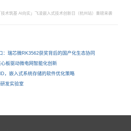
「技术筑基 AI向实」飞凌嵌入式技术创新日（杭州站）重磅来袭
口：瑞芯微RK3562获奖背后的国产化生态协同
2x核心板驱动微电网智能化创新
NAND，嵌入式系统存储的软件优化策略
式研发实验室