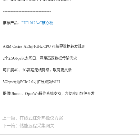
-------------------------------
技术论坛
推荐产品：
FET1012A-C
核心板
ARM
Cortex
-A53@1GHz CPU 可编程数据转发规则
2个2.5Gbps以太网口，满足高速数据传输需求
可扩展4G、5G高速
无线网络
，联网更灵活
5Gbps高速PCIe 2.0可扩展双频WIFI
提供Ubuntu、OpenWrt操作系统支持，方便应用软件开发
上一篇：在线式红外热像仪方案
下一篇：储能远程采集网关