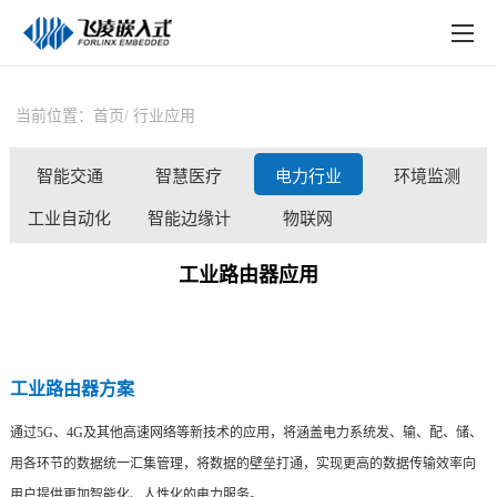
EN
在线购买
产品中心
当前位置：
首页
行业应用
行业应用
智能交通
智慧医疗
电力行业
环境监测
技术与支持
工业自动化
智能边缘计
物联网
在线文档
算
工业路由器应用
方案定制
关于飞凌
工业路由器方案
天猫商城
通过5G、4G及其他高速网络等新技术的应用，将涵盖
电力系统
发、输、配、储、
淘宝商城
用各环节的数据统一汇集管理，将数据的壁垒打通，实现更高的数据传输效率向
新闻中心
用户提供更加智能化、人性化的
电力
服务。