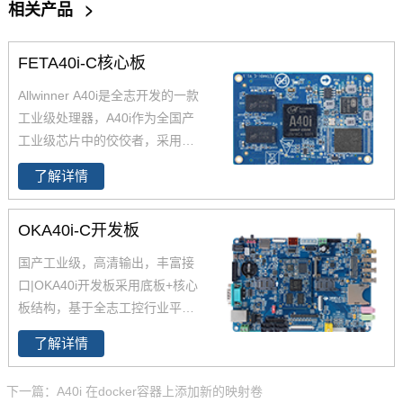
相关产品
>
FETA40i-C核心板
Allwinner A40i是全志开发的一款
工业级处理器，A40i作为全国产
工业级芯片中的佼佼者，采用更
低功耗的4核ARM Cortex-A7架
了解详情
构,工作温度-40-85℃,是一款高性
能低功耗超高性能CPU主芯片。
OKA40i-C开发板
飞凌嵌入式深度研究全志A40i芯
片参数、原理图、datasheet规格
国产工业级，高清输出，丰富接
书推出了以FETA40i核心板为主
口|OKA40i开发板采用底板+核心
的一系列全国产工业级嵌入式计
板结构，基于全志工控行业平台
算机板卡，并提供了用于评估的
级处理器四核Cortex-A7 A40i设
A40i工控板、 A40i开发板。
了解详情
计，主频1.2GHz，集成MAli400
MP2 GPU，内存1GB/2GB DDR
下一篇：A40i 在docker容器上添加新的映射卷
3L，存储8GB eMMC。
全志A40