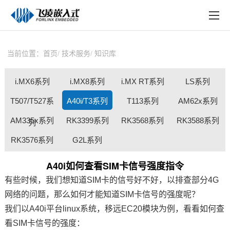
EN
在线购买
产品中心
当前位置：
首页
技术服务
知识库
行业应用
i.MX6系列
i.MX8系列
i.MX RT系列
LS系列
技术与支持
T507/T527系
A40i/T3系列
T113系列
AM62x系列
在线文档
AM335x系列
RK3399系列
RK3568系列
RK3588系列
列
方案定制
RK3576系列
G2L系列
关于飞凌
A40i如何查看SIM卡信号强度指令
有些时候，我们想知道SIM卡的信号好不好，以排查部分4G
天猫商城
网络的问题，那么如何才能知道SIM卡信号的强度呢？
淘宝商城
我们以
A40i
平台linux系统，移远EC20模块为例，看看如何查
看SIM卡信号的强度：
新闻中心