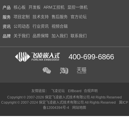
产品
核心板
开发板
ARM工控机
显控一体机
服务
项目定制
技术支持
售后服务
官方论坛
资讯
公司动态
行业资讯
视频合辑
品牌
关于我们
品质保障
加入我们
联系我们
400-699-6866
友情链接：
飞凌论坛
ElfBoard
合规声明
Copyright © 2007-2026 保定飞凌嵌入式技术有限公司 All Rights Reserved
Copyright © 2007-2024 保定飞凌嵌入式技术有限公司 All Rights Reserved
冀ICP
备12004394号-4
网站地图