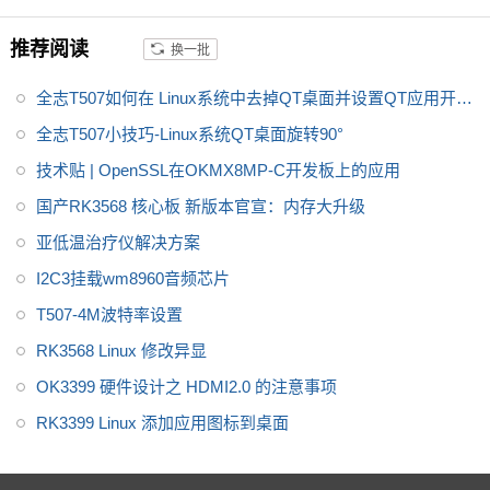
i
工控行业芯片平台 A40i为国产工
推荐阅读
换一批
控行业芯，
全志A40i处理器代表
了Allwin在智能工业控制领域的成
全志T507如何在 Linux系统中去掉QT桌面并设置QT应用开机
就。
飞凌嵌入式A40i系列OKA40i
-C开发板是飞凌推出的一款中国
自启-飞凌知识库
全志T507小技巧-Linux系统QT桌面旋转90°
芯，全国产级工业级开发板，适
技术贴 | OpenSSL在OKMX8MP-C开发板上的应用
用于
适用于基于视觉交互的工业
国产RK3568 核心板 新版本官宣：内存大升级
控制产品
亚低温治疗仪解决方案
I2C3挂载wm8960音频芯片
T507-4M波特率设置
RK3568 Linux 修改异显
OK3399 硬件设计之 HDMI2.0 的注意事项
RK3399 Linux 添加应用图标到桌面