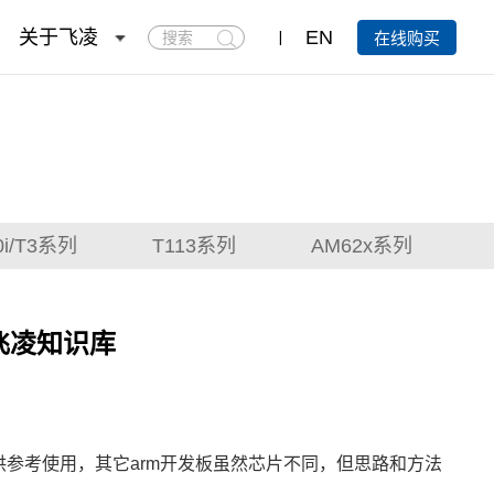
搜
关于飞凌
EN
在线购买
索
0i/T3系列
T113系列
AM62x系列
-飞凌知识库
仅供参考使用，其它arm开发板虽然芯片不同，但思路和方法