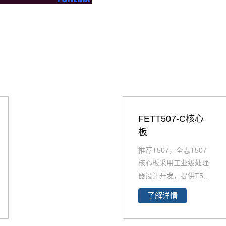
FETT507-C核心
板
推荐T507，全志T507
核心板采用工业级处理
器设计开发，提供T507
规格书，T507各类设计
了解详情
资料。FETT507-C核心
板集成全志T507四核工