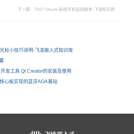
下一篇：T507 Ubuntu系统开机自启脚本-飞凌知识库
消光标小技巧说明-飞凌嵌入式知识库
配置
序开发工具 Qt Creator的安装及使用
-C核心板实现的蓝牙AOA基站