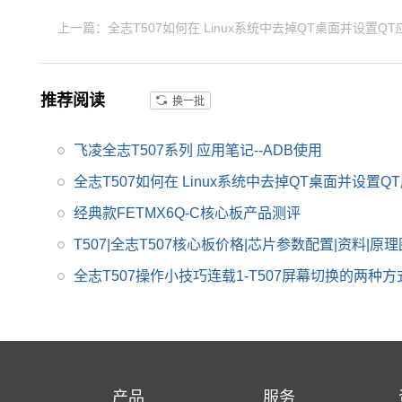
构，工业级宽温，性能
上一篇：全志T507如何在 Linux系统中去掉QT桌面并设置Q
强，低功耗，是一款高
性价比的工业级产品，
提供丰富的开发设计资
推荐阅读
换一批
料，提供产品规格书，
软硬件手册等，全志的
飞凌全志T507系列 应用笔记--ADB使用
T507适用于车载电子、
电力、医疗、工业控
全志T507如何在 Linux系统中去掉QT桌面并设置
制、物联网、智能终端
经典款FETMX6Q-C核心板产品测评
等领域。
T507|全志T507核心板价格|芯片参数配置|资料|原理
全志T507操作小技巧连载1-T507屏幕切换的两种方
产品
服务