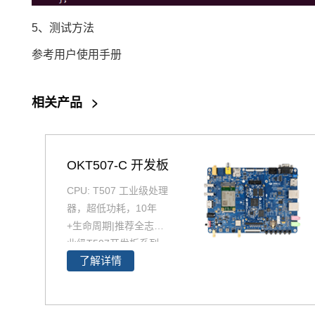
5、测试方法
参考用户使用手册
相关产品
>
OKT507-C 开发板
CPU: T507 工业级处理
器，超低功耗，10年
+生命周期|推荐全志工
业级T507开发板系列，
了解详情
飞凌OKT507-C开发板
采用全志T507 四核工
业级处理器 T507设计
开发，Cortex-A53架