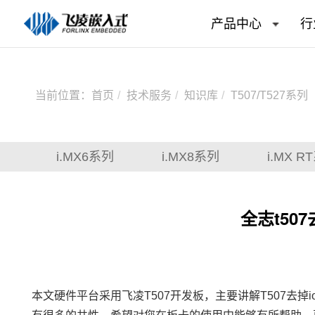
产品中心
行
当前位置：
首页
技术服务
知识库
T507/T527系列
i.MX6系列
i.MX8系列
i.MX R
全志t50
本文硬件平台采用
飞凌
T507
开发板
，主要讲解T507去掉i