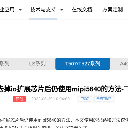
业应用
技术与支持
在线文档
方案定制
T系列
LS系列
T507/T527系列
A4
7去掉io扩展芯片后仍使用mipi5640的方法
2022-08-29 10:04:00
原创
T507
全志T507
o扩展
芯片
后仍使用mipi5640的方法，本文使用的思路和方法