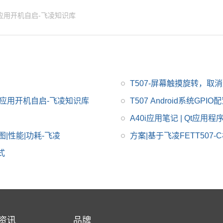
业级处理器设计开发，
Cortex-A53架构，主频
T应用开机自启-飞凌知识库
1.5GHz，集成G31 GP
U，内存2GB DDR3L，
存储8GB eMMC。整板
工业级运行温宽，支持
绝大部分当前流行的视
T507-屏幕触摸旋转，取
频及图片格式解码，具
有稳定可靠的工业级产
QT应用开机自启-飞凌知识库
T507 Android系统GPIO
品性能、低功耗以及丰
A40i应用笔记 | Qt应用程
富的用户接口等优势，
图|性能|功耗-飞凌
方案|基于飞凌FETT507
搭载Linux、Android、
Ubuntu*操作系统，适
式
用于车载电子、电力、
医疗、工业控制、物联
网、智能终端等领域
资讯
品牌