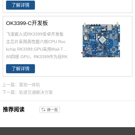
了解详情
点、内存等作了大幅优化，在整
体性能、功耗及核心面积三个方
面提升。以下将对瑞芯微芯片RK
OK3399-C开发板
3399参数,RK3399核心板方案及
飞凌嵌入式RK3399安卓开发板
其性能做具体介绍。如您对飞凌
主芯片采用高性能六核CPU Roc
RK3399系列核心板有兴趣，欢
kchip RK3399,GPU采用Mail-T8
迎咨询了解。
60四核 GPU，RK3399作为目RK
产品线中低功耗、高性能的代
了解详情
表，可满足人脸识别设备、机器
人、无人机、IoT物联网领域应
上一篇：雷视一体机
用。飞凌RK3399开发板在整体
下一篇：轨道交通解决方案
性能、功耗及核心面积做了大幅
度优化，更加满足工业设计需
推荐阅读
换一批
求。飞凌RK3399开发板为进一
步减少用户二次开发难度，开放
了底板原理图，并提供了RK339
9用户手册、芯片手册，加上优质