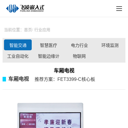
EN
在线购买
产品中心
当前位置：
首页
行业应用
行业应用
智能交通
智慧医疗
电力行业
环境监测
技术与支持
工业自动化
智能边缘计
物联网
在线文档
算
车厢电视
方案定制
车厢电视
▊
推荐
方案
：FET3399-C
核心板
关于飞凌
天猫商城
淘宝商城
新闻中心