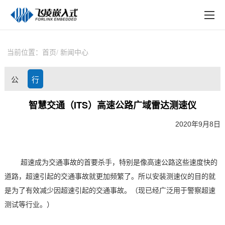
EN
在线购买
产品中心
当前位置：
首页
新闻中心
行业应用
公
行
技术与支持
司
业
智慧交通（ITS）高速公路广域雷达测速仪
在线文档
动
资
2020年9月8日
方案定制
态
讯
关于飞凌
超速成为交通事故的首要杀手，特别是像高速公路这些速度快的
道路，超速引起的交通事故就更加频繁了。所以安装测速仪的目的就
天猫商城
是为了有效减少因超速引起的交通事故。（
现已经广泛用于警察超速
淘宝商城
测试等行业。
）
新闻中心