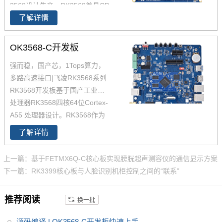
3568设计生产，RK3568兼具CP
了解详情
U、GPU、NPU、VPU于一身，
RK3568 性能、性价比在同类产
品中具有较高优势，RK3568处
OK3568-C开发板
理器是一款定位中高端的通用型
强而稳，国产芯，1Tops算力，
SoC， 飞凌RK3568核心板主要
多路高速接口|飞凌RK3568系列
面向工业互联网、HMI、NVR存
RK3568开发板基于国产工业级AI
储、车载中控、工业网关等领
处理器RK3568四核64位Cortex-
域。目前RK3568系列已经批量
A55 处理器设计。RK3568作为
稳定出货
国产化高性能处理器，瑞芯微RK
了解详情
3568芯片是一款定位中高端的通
用型SoC，瑞芯微RK3568芯片是
上一篇：基于FETMX6Q-C核心板实现膀胱超声测容仪的通信显示方案
一款定位中高端的通用型SoC，
下一篇：RK3399核心板与人脸识别机柜控制之间的“联系”
NPU达到1Tops，飞凌RK3568系
列核心板提供瑞芯微RK3568规
推荐阅读
换一批
格书_datasheet_数据手册_原理
图等，
源码编译 | OK3568-C开发板快速上手