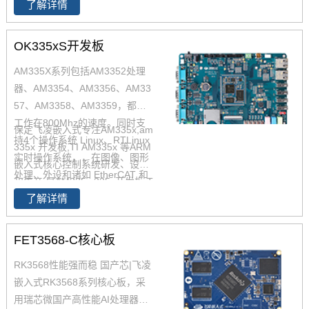
了解详情
US 的工业接口选项方面进行了
增强。飞凌嵌入式提供AM335x
OK335xS开发板
核心板，具有小尺寸模块稳定性
高等优点，AM335x核心板接口
AM335X系列包括AM3352处理
资源多，满足硬件开发要求；AM
器、AM3354、AM3356、AM33
335x工业级芯片10年生命周期，
57、AM3358、AM3359，都可
供货有保障。更多AM335x系列
工作在800Mhz的速度。同时支
保定飞凌嵌入式专注AM335x,am
概述，AM335x处理器特点，欢
持4个操作系统 Linux、RTLinux
335x 开发板,TI AM335x 等ARM
迎致电咨询。
实时操作系统，，在图像、图形
嵌入式核心控制系统研发、设计
处理、外设和诸如 EtherCAT 和
和生产,是AM335x,335x开发板,T
PROFIBUS 的工业接口选项方面
了解详情
I AM335x 提供者, AM335x 系列
进行了增强。飞凌OK335xS开发
产品现已畅销全国,欢迎咨询!
板基于AM335x处理器开发，主
FET3568-C核心板
频800MHz，邮票孔封装，体积
小。根据AM335x的性能及功
RK3568性能强而稳 国产芯|飞凌
能，飞凌推荐了非常多的解决方
嵌入式RK3568系列核心板，采
案分享。
用瑞芯微国产高性能AI处理器RK