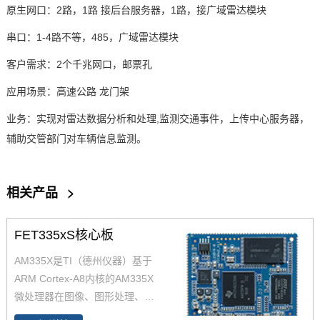
原生网口：
2路，1路 接后台服务器，1路，接广域雷达模块
串口：
1-4路不等，485，广域雷达模块
客户需求：
2个
千兆网
口，邮票孔
应用场景：高速公路
龙门架
业务：实现对雷达数据分析和处理
,监测交通事件，上传中心服务器，
辅助交管部门对车辆信息监测。
相关产品
>
FET335xS核心板
AM335X是TI（德州仪器）基于
ARM Cortex-A8内核的AM335X
微处理器在图像、图形处理、外
设和诸如 EtherCAT 和 PROFIB