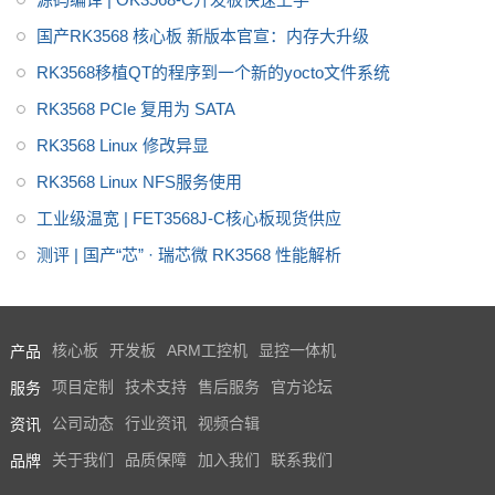
国产RK3568 核心板 新版本官宣：内存大升级
RK3568移植QT的程序到一个新的yocto文件系统
RK3568 PCIe 复用为 SATA
RK3568 Linux 修改异显
RK3568 Linux NFS服务使用
工业级温宽 | FET3568J-C核心板现货供应
测评 | 国产“芯” · 瑞芯微 RK3568 性能解析
产品
核心板
开发板
ARM工控机
显控一体机
服务
项目定制
技术支持
售后服务
官方论坛
资讯
公司动态
行业资讯
视频合辑
品牌
关于我们
品质保障
加入我们
联系我们