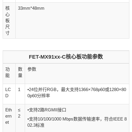
核
33mm*48mm
心
板
尺
寸
FET-MX91xx-C核心板功能参数
功
数
参数
能
量
LC
1
•
24位并行RGB，最大支持1366×768p60或1280×80
D
0p60分辨率
Eth
≤
•支持2路RGMII接口
ern
2
•支持10/100/1000 Mbps数据传输速率，符合IEEE 8
et
02.3标准