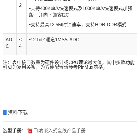
2
•支持400Kbit/s快速模式及1000Kbit/s快速模式加强
版，并向下兼容I2C
•支持最高12.5M时钟速率，支持HDR-DDR模式
AD
≤
•
12-bit 4通道1MS/s ADC
C
4
注：表中接口数量为硬件设计或CPU理论最大值，其中多数功能
引脚为复用关系，为方便配置请参考PinMux表格；
▊
资料下载
选型手册：
飞凌嵌入式全线产品手册