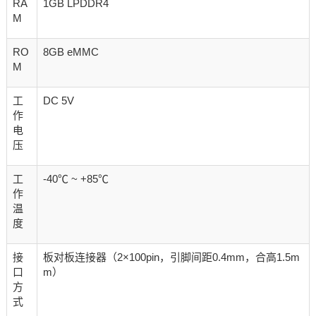
RA
1GB LPDDR4
M
RO
8GB eMMC
M
工
DC 5V
作
电
压
工
-40℃ ~ +85℃
作
温
度
接
板对板连接器（2×100pin，引脚间距0.4mm，合高1.5m
口
m）
方
式