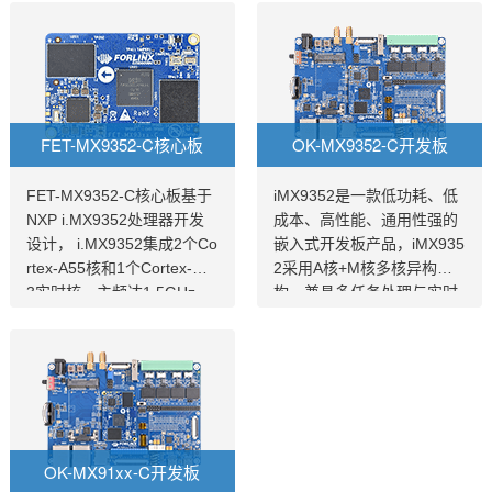
FET-MX9352-C核心板
OK-MX9352-C开发板
FET-MX9352-C核心板基于
iMX9352是一款低功耗、低
NXP i.MX9352处理器开发
成本、高性能、通用性强的
设计， i.MX9352集成2个Co
嵌入式开发板产品，iMX935
rtex-A55核和1个Cortex-M3
2采用A核+M核多核异构架
3实时核，主频达1.5GHz，
构，兼具多任务处理与实时
原生支持8路UART、2路Eth
控制，0.5 TOPS Ethos U-6
ernet(含1路TSN)、2路USB
5 microNPU，满足边缘AI需
2.0、2路CAN-FD总线等常
求，2路千兆网口，其中1路
用接口。飞凌iMX93x系列在
支持TSN，2通道MIPI-CSI
经市场验证的 i.MX 6和i.MX
摄像头接口，引出处理器所
8基础上进行了升级，集成N
有可引出功能，并确保信号
PU 可加速边缘机器学习应
和电源完整性，iMX9352高
OK-MX91xx-C开发板
用，i.MX9352核心板体积小
性能，低成本的解决方案