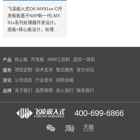
巧，便于嵌入到您的产品
飞凌嵌入式OK-MX91xx-C开
中。
发板板基于NXP新一代i.MX
91x系列处理器开发设计，
底板+核心板设计，处理器
采用Cortex-A55架构，主频
1.4GHz，原生支持8路UAR
T、2路千兆Ethernet、2路U
SB 2.0、2路CAN-FD总线等
产品
核心板
开发板
ARM工控机
显控一体机
常用接口，并可与飞凌嵌入
服务
项目定制
技术支持
售后服务
官方论坛
式新近推出的i.MX93x系列
核心板实现兼容，为客户应
资讯
公司动态
行业资讯
视频合辑
用选择提供了便捷。imx9系
品牌
关于我们
品质保障
加入我们
联系我们
列核心板推荐
400-699-6866