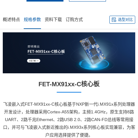
概述特点
规格参数
资料下载
订购方式
选型对比
FET-MX91xx-C
核心板
飞凌嵌入式
FET-MX91xx-C核心板基于
NXP
新一代i.MX91x系列处理器
开发设计，处理器采用
Cortex
-A55架构，主频1.4GHz，原生支持8路
UART、2路千兆Ethernet、2路USB 2.0、2路CAN-FD总线等常用接
口，并可与
飞凌
嵌入式
新近推出的i.MX93x系列核心板实现兼容，为客
户应用选择提供了便捷。