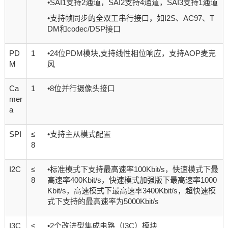
•SAI1支持2通道，SAI2支持4通道，SAI3支持1通道
•支持帧同步的全双工串行接口，如I2S、AC97、T
DM和codec/DSP接口
PD
1
•24位PDM模块,支持线性相位响应，支持AOP麦克
M
风
Ca
1
•8位并行摄像头接口
mer
a
SPI
≤
•支持主从模式配置
8
I2C
≤
•标准模式下支持最高速率100Kbit/s，快速模式下最
8
高速率400Kbit/s，快速模式加强版下最高速率1000
Kbit/s，高速模式下最高速率3400Kbit/s，超快速模
式下支持的最高速率为5000Kbit/s
I3C
≤
•2个改进型集成电路（I3C）模块