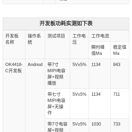
开发板功耗实测如下表
开发板
操作系
测试项目
工作电
工作电流
名称
统
压
瞬时峰
稳定值
值Ma
Ma
OK4418-
Andriod
带7寸
5V±5%
1134
843
C开发板
MIPI电容
屏+视频
播放
带七寸
5V±5%
1134
711
MIPI电容
屏+无操
作
带7寸电容
5V±5%
1030
733
屏+视频