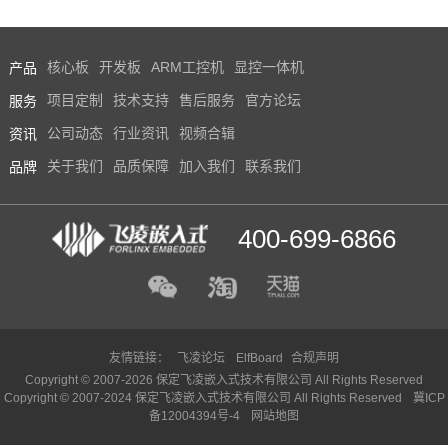
产品
核心板
开发板
ARM工控机
显控一体机
服务
项目定制
技术支持
售后服务
官方论坛
资讯
公司动态
行业资讯
视频合辑
品牌
关于我们
品质保障
加入我们
联系我们
400-699-6866
友情链接：
飞凌论坛
ElfBoard
合规声明
Copyright © 2007-2026 保定飞凌嵌入式技术有限公司 All Rights Reserved
Copyright © 2007-2024 保定飞凌嵌入式技术有限公司 All Rights Reserved
冀ICP
备12004394号-4
网站地图