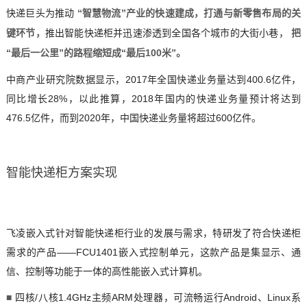
快递巨头为推动
“智慧物流”产业的快速建成，打通与新零售布局的关
技术论坛
键环节，
推出
智能快递柜
并迅速渗透到全国各个城市的大街小巷，
把
“最后一公里”的路程缩短成“最后100米”。
中商产业研究院数据显示，2017年全国快递业务量达到400.6亿件，
同比增长28%，以此推算，2018年国内的快递业务量预计将达到
476.5亿件，而到2020年，中国快递业务量将超过600亿件。
智能快递柜方案
实现
飞凌嵌入式
针对智能快递柜行业的发展与需求，特研发了符合快递柜
需求的产品——FCU1401
嵌入式
控制单元
，这款产品是
集显示、通
信、控制等功能于一体的高性能嵌入式计算机。
■
四核/八核1.4GHz主频
ARM
处理器，可流畅运行Android、Linux系