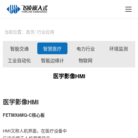
EN
在线购买
产品中心
当前位置：
首页
行业应用
行业应用
智能交通
智慧医疗
电力行业
环境监测
技术与支持
工业自动化
智能边缘计
物联网
在线文档
算
医学影像HMI
方案定制
关于飞凌
医学影像HMI
天猫商城
FETMX8MQ-C
核心板
淘宝商城
HMI又称人机界面，在
医疗
设备中
新闻中心