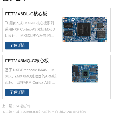
FETMX6DL-C核心板
飞凌嵌入式i.MX6DL核心板系列
采用NXP Cortex-A9 双核iMX6D
L 设计， iMX6DL核心板兼容iMX
6Q核心板，升级迭代更方便；i.
了解详情
MX6DL核心板资源丰富，接口众
多，飞凌提供iMX6DL底板原理
FETMX8MQ-C核心板
图、PCB、软件资源、硬件资源
下载，技术支持等。欢迎选购
基于 NXP/Freescale iMX8、 iM
X8X、i.MX 8MQ处理器的ARM核
心板。 四核ARM Cortex-A53 ，
主频最高1.3GHz，板载2GB RA
了解详情
M，8GB ROM；工作环境温度
为-40℃~85℃，满足工业及泛工
上一篇：5G救护车
业场景应用。i.MX8M处理器具有
下一篇：基于iMX8MM核心板的全自动特定蛋白分析仪