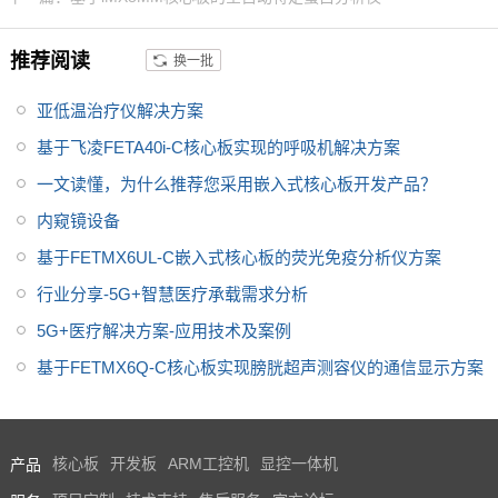
音频、语音和视频处理功能，提
供高水平的音频保真度，适用于
推荐阅读
换一批
无风扇运行，散热系统成本低、
电池寿命长。具有高速接口可提
亚低温治疗仪解决方案
供灵活连接等优势，并且提供10
~15年产品长期供货计划。
基于飞凌FETA40i-C核心板实现的呼吸机解决方案
一文读懂，为什么推荐您采用嵌入式核心板开发产品？
内窥镜设备
基于FETMX6UL-C嵌入式核心板的荧光免疫分析仪方案
行业分享-5G+智慧医疗承载需求分析
5G+医疗解决方案-应用技术及案例
基于FETMX6Q-C核心板实现膀胱超声测容仪的通信显示方案
产品
核心板
开发板
ARM工控机
显控一体机