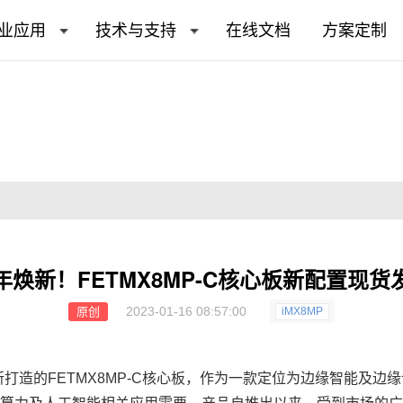
业应用
技术与支持
在线文档
方案定制
年焕新！FETMX8MP-C核心板新配置现货
2023-01-16 08:57:00
原创
iMX8MP
器所打造的FETMX8MP-C
核心板
，作为一款定位为边缘智能及
边缘