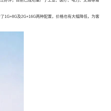
广泛好评，目前已成功量产于工业、
医疗
、
电力
、交通等诸
增了1G+8G及2G+16G两种配置，价格也有大幅降低，为客