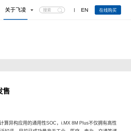
搜
关于飞凌
EN
在线购买
索
发售
计算
异构应用的通用性SOC，i.MX 8M Plus不仅拥有高性