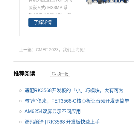
算能力高达2.3TOPS|飞
凌嵌入式i.MX8MP 系
列-NXP iMX8M Plus 开
了解详情
发板 基于高性能低功耗
工业级iMX8MP核心板
设计，支持多种多种高
速通信接口。iMX8MP
上一篇：CMEF 2023，我们上海见！
开发板内置NPU，AI计
算能力2.3TOPS，支持
4K，支持双图像信号处
推荐阅读
换一批
理器（ISP），是一款
支持LinuxQT/android
操作系统的iMX8MP开
适配RK3568开发板的「小」巧模块，大有可为
发板。
与“声”俱来，FET3568-C核心板让音频开发更简单
AM6254双屏显示不同应用
源码编译 | RK3568 开发板快速上手