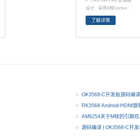
P i.MX 8M Plus 处理器
设计, 采用4核Cortex-A
53 和 Cortex-M7架
了解详情
构。支持双千兆网口，i
MX8MP性能强劲最高
运行速率可达2.3TOP
S，并且i.MX8MP功耗
更低≤2W 。iMX 8M Pl
us系列专注于机器学习
和视觉、高级多媒体以
及具有高可靠性的工业
自动化。它旨在满足智
慧家庭、楼宇、城市和
OK3568-C开发板源码
工业4.0应用的需求。飞
RK3568 Android-HD
凌iMX8MP核心板提供
AM6254关于M核的引脚
用户手册，iMX8MP原
理图，引脚定义等。
源码编译 | OK3568-C