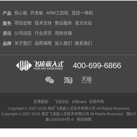
产品
核心板
开发板
ARM工控机
显控一体机
服务
项目定制
技术支持
售后服务
官方论坛
资讯
公司动态
行业资讯
视频合辑
品牌
关于我们
品质保障
加入我们
联系我们
400-699-6866
友情链接：
飞凌论坛
ElfBoard
合规声明
Copyright © 2007-2026 保定飞凌嵌入式技术有限公司 All Rights Reserved
Copyright © 2007-2024 保定飞凌嵌入式技术有限公司 All Rights Reserved
冀ICP
备12004394号-4
网站地图