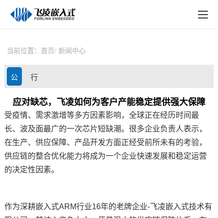
EN
在线购买
产品中心
当前位置：
首页
新闻中心
行业应用
公
行
技术与支持
司
业
应对缺芯，飞凌如何为客户产能稳定提供强大保障
在线文档
受疫情、需求激增等多方因素影响，全球正在经历时间最
动
资
方案定制
长、波及面最广的一次
芯片
短缺潮。很多企业负责人表示，
态
讯
在生产、供应保障、产品开发方面正经受前所未有的考验，
关于飞凌
供应链的整合优化能力将成为一个企业快速发展和稳定运营
的决定性因素。
天猫商城
淘宝商城
作为深耕
嵌入式ARM
行业16年的老牌企业-
飞凌嵌入式
技术有
新闻中心