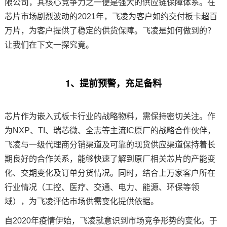
限公司，其核心竞争力之一便是强大的供应链保障体系。在
芯片市场剧烈波动的2021年，
飞凌
为客户如约交付板卡超百
技术论坛
万片，为客户提供了稳定的供货保障。飞凌是如何做到的？
让我们在下文一探究竟。
1、提前预警，充足备料
芯片作为
嵌入式
板卡行业的战略物料，需保持密切关注。作
为
NXP
、TI、瑞芯微、
全志
等主流IC原厂的战略合作伙伴，
飞凌与一级代理商分销渠道及可靠的现货供应渠道保持着长
期良好的合作关系，能够快速了解到原厂相关芯片的产能变
化、交期变化及订单分货情况。同时，结合上万家客户所在
行业情况（
工控
、
医疗
、交通、
电力
、能源、环保等领
域），为飞凌评估市场供需变化提供依据。
自2020年疫情伊始，飞凌就意识到市场竞争形势的变化。于