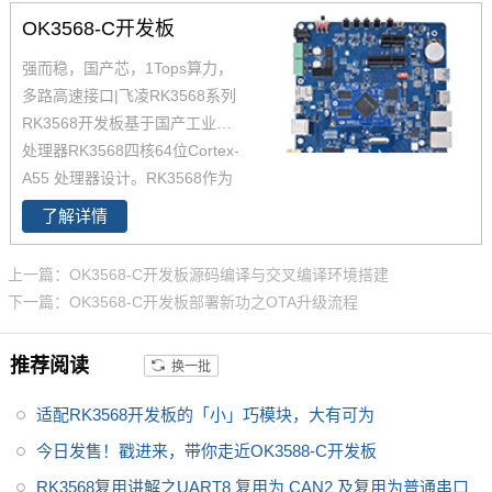
品中具有较高优势，RK3568处
OK3568-C开发板
理器是一款定位中高端的通用型
强而稳，国产芯，1Tops算力，
SoC， 飞凌RK3568核心板主要
多路高速接口|飞凌RK3568系列
面向工业互联网、HMI、NVR存
RK3568开发板基于国产工业级AI
储、车载中控、工业网关等领
处理器RK3568四核64位Cortex-
域。目前RK3568系列已经批量
A55 处理器设计。RK3568作为
稳定出货
国产化高性能处理器，瑞芯微RK
了解详情
3568芯片是一款定位中高端的通
用型SoC，瑞芯微RK3568芯片是
上一篇：OK3568-C开发板源码编译与交叉编译环境搭建
一款定位中高端的通用型SoC，
下一篇：OK3568-C开发板部署新功之OTA升级流程
NPU达到1Tops，飞凌RK3568系
列核心板提供瑞芯微RK3568规
推荐阅读
换一批
格书_datasheet_数据手册_原理
图等，
适配RK3568开发板的「小」巧模块，大有可为
今日发售！戳进来，带你走近OK3588-C开发板
RK3568复用讲解之UART8 复用为 CAN2 及复用为普通串口