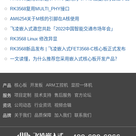
RK3568复用MULTI_PHY接口
AM6254关于M核的引脚在A核使用
飞凌嵌入式邀您共赴「2022中国智能交通市场年会」
RK3568 Linux 修改异显
RK3568新品发布 | 飞凌嵌入式FET3568-C核心板正式发布
一文读懂，为什么推荐您采用嵌入式核心板开发产品？
产品
核心板
开发板
ARM工控机
显控一体机
服务
项目定制
技术支持
售后服务
官方论坛
资讯
公司动态
行业资讯
视频合辑
品牌
关于我们
品质保障
加入我们
联系我们