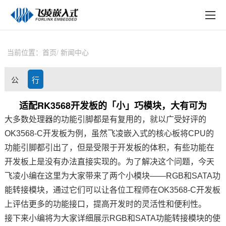
EN
在线购买
产品中心
当前位置：
首页
新闻中心
行业应用
公
行
技术与支持
司
业
适配RK3568开发板的「小」巧模块，大有可为
在线文档
大多数处理器的功能引脚都是有复用的，就以广受好评的
动
资
方案定制
OK3568-C开发板为例，虽然飞凌嵌入式的核心板将CPU的
态
讯
功能引脚都引出了，但是受限于开发板的体积，有些功能在
关于飞凌
开发板上是没有办法直接实现的。为了解决这个问题，今天
飞凌小编在这里为大家带来了两个小模块——RGB和SATA功
天猫商城
能转接模块，通过它们可以让各位工程师在OK3568-C开发板
淘宝商城
上评估更多的功能接口，提高开发时的灵活性和便利性。
接下来小编将为大家详细展示RGB和SATA功能转接模块的使
新闻中心