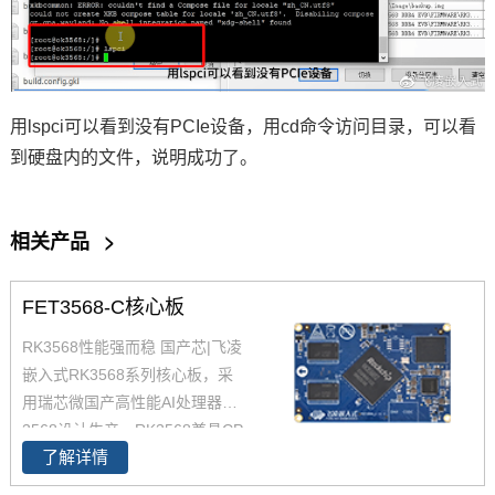
用lspci可以看到没有PCIe设备，用cd命令访问目录，可以看
到
硬盘
内的文件，说明成功了。
相关产品
>
FET3568-C核心板
RK3568性能强而稳 国产芯|飞凌
嵌入式RK3568系列核心板，采
用瑞芯微国产高性能AI处理器RK
3568设计生产，RK3568兼具CP
了解详情
U、GPU、NPU、VPU于一身，
RK3568 性能、性价比在同类产