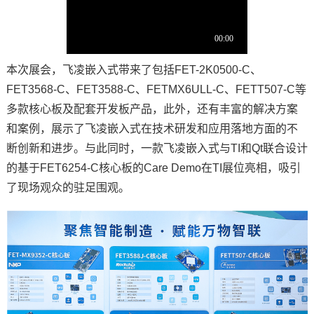
本次展会，
飞凌
嵌入式带来了包括FET-2K0500-C、
FET3568-C、FET3588-C、
FETMX6ULL
-C、FET
T507
-C等
多款
核心板
及配套
开发板
产品，此外，还有丰富的解决
方案
和案例，展示了飞凌嵌入式在技术研发和应用落地方面的不
断创新和进步。与此同时，一款飞凌嵌入式与TI和Qt联合设计
的基于FET6254-C核心板的Care Demo在TI展位亮相，吸引
了现场观众的驻足围观。