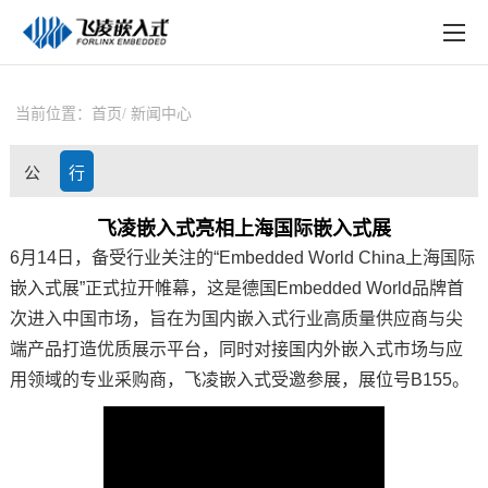
EN
在线购买
产品中心
当前位置：
首页
新闻中心
行业应用
公
行
技术与支持
司
业
飞凌嵌入式亮相上海国际嵌入式展
在线文档
6月14日，备受行业关注的“Embedded World China上海国际
动
资
方案定制
嵌入式
展”正式拉开帷幕，这是德国Embedded World品牌首
态
讯
次进入中国市场，旨在为国内嵌入式行业高质量供应商与尖
关于飞凌
端产品打造优质展示平台，同时对接国内外嵌入式市场与应
用领域的专业采购商，
飞凌嵌入式
受邀参展，展位号B155。
天猫商城
淘宝商城
新闻中心