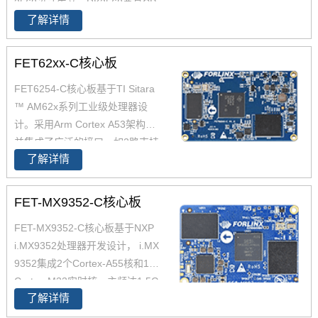
3568设计生产，RK3568兼具CP
A40i工控板、 A40i开发板。
了解详情
U、GPU、NPU、VPU于一身，
RK3568 性能、性价比在同类产
品中具有较高优势，RK3568处
FET62xx-C核心板
理器是一款定位中高端的通用型
FET6254-C核心板基于TI Sitara
SoC， 飞凌RK3568核心板主要
™ AM62x系列工业级处理器设
面向工业互联网、HMI、NVR存
计。采用Arm Cortex A53架构，
储、车载中控、工业网关等领
并集成了广泛的接口，如2路支持
域。目前RK3568系列已经批量
了解详情
TSN的千兆以太网、USB 2.0CA
稳定出货
N-FD，AM6254核心板兼容AM6
2x全系列处理器，提供单核、双
FET-MX9352-C核心板
核、四核可选，功能引脚完全兼
FET-MX9352-C核心板基于NXP
容，飞凌嵌入式已经适配AM625
i.MX9352处理器开发设计， i.MX
4 AM6231 AM6232三款芯片为
9352集成2个Cortex-A55核和1个
您带来灵活的成本组合方案，AM
Cortex-M33实时核，主频达1.5G
62x可应用于广泛的工业环境，
了解详情
Hz， 原生支持8路UART、2路Et
如人机界面(HMI)、工业计算机、
hernet(含1路TSN)、2路USB 2.