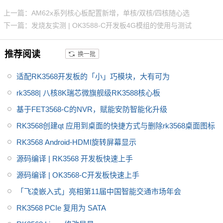
边缘计算、零售自动化、充电桩
0、2路CAN-FD总线等常用接
上一篇：AM62x系列核心板配置新增，单核/双核/四核随心选
控制单元(TCU)、医疗设备等。
口。飞凌iMX93x系列在经市场验
下一篇：发烧友实测 | OK3588-C开发板4G模组的使用与测试
证的 i.MX 6和i.MX 8基础上进行
了升级，集成NPU 可加速边缘机
推荐阅读
换一批
器学习应用，i.MX9352核心板体
积小巧，便于嵌入到您的产品
适配RK3568开发板的「小」巧模块，大有可为
中。
rk3588| 八核8K瑞芯微旗舰级RK3588核心板
基于FET3568-C的NVR，赋能安防智能化升级
RK3568创建qt 应用到桌面的快捷方式与删除rk3568桌面图标
RK3568 Android-HDMI旋转屏幕显示
源码编译 | RK3568 开发板快速上手
源码编译 | OK3568-C开发板快速上手
「飞凌嵌入式」亮相第11届中国智能交通市场年会
RK3568 PCIe 复用为 SATA