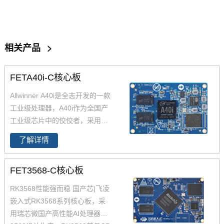
相关产品
>
FETA40i-C核心板
Allwinner A40i是全志开发的一款
工业级处理器，A40i作为全国产
工业级芯片中的佼佼者，采用更
低功耗的4核ARM Cortex-A7架
了解详情
构,工作温度-40-85℃,是一款高性
能低功耗超高性能CPU主芯片。
FET3568-C核心板
飞凌嵌入式深度研究全志A40i芯
片参数、原理图、datasheet规格
RK3568性能强而稳 国产芯|飞凌
书推出了以FETA40i核心板为主
嵌入式RK3568系列核心板，采
的一系列全国产工业级嵌入式计
用瑞芯微国产高性能AI处理器RK
算机板卡，并提供了用于评估的