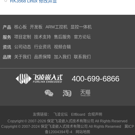
RK3568 Linux 修改异显
产品
核心板
开发板
ARM工控机
显控一体机
服务
项目定制
技术支持
售后服务
官方论坛
资讯
公司动态
行业资讯
视频合辑
品牌
关于我们
品质保障
加入我们
联系我们
400-699-6866
友情链接：
飞凌论坛
ElfBoard
合规声明
Copyright © 2007-2026 保定飞凌嵌入式技术有限公司 All Rights Reserved
Copyright © 2007-2024 保定飞凌嵌入式技术有限公司 All Rights Reserved
冀ICP
备12004394号-4
网站地图