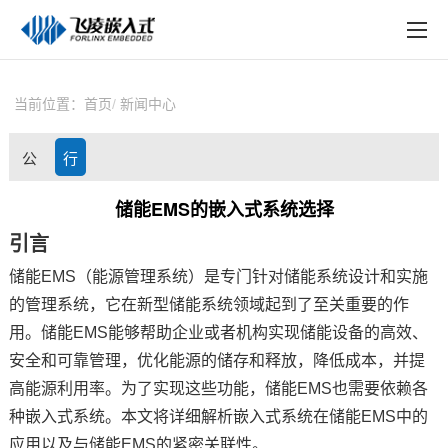
EN
在线购买
产品中心
当前位置：
首页
新闻中心
行业应用
公
行
技术与支持
司
业
储能EMS的嵌入式系统选择
在线文档
引言
动
资
方案定制
储能EMS（能源管理系统）是专门针对储能系统设计和实施
态
讯
的管理系统，它在新型储能系统领域起到了至关重要的作
关于飞凌
用。储能EMS能够帮助企业或者机构实现储能设备的高效、
天猫商城
安全和可靠管理，优化能源的储存和释放，降低成本，并提
高能源利用率。为了实现这些功能，储能EMS也需要依赖各
淘宝商城
种
嵌入式
系统。本文将详细解析嵌入式系统在储能EMS中的
新闻中心
应用以及与储能EMS的紧密关联性。