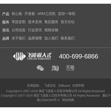
产品
核心板
开发板
ARM工控机
显控一体机
服务
项目定制
技术支持
售后服务
官方论坛
资讯
公司动态
行业资讯
视频合辑
品牌
关于我们
品质保障
加入我们
联系我们
400-699-6866
友情链接：
飞凌论坛
ElfBoard
合规声明
Copyright © 2007-2026 保定飞凌嵌入式技术有限公司 All Rights Reserved
Copyright © 2007-2024 保定飞凌嵌入式技术有限公司 All Rights Reserved
冀ICP
备12004394号-4
网站地图