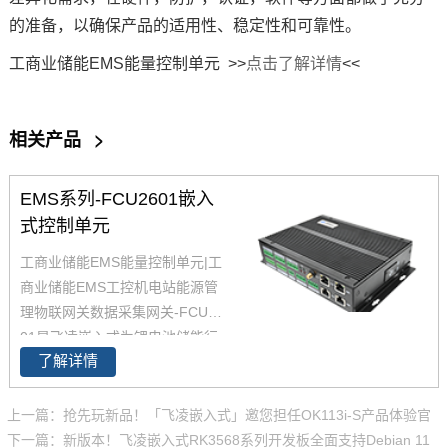
的准备，以确保产品的适用性、稳定性和可靠性。
工商业储能EMS能量控制单元 >>
点击了解详情
<<
相关产品
>
EMS系列-FCU2601嵌入
式控制单元
工商业储能EMS能量控制单元|
工
商业储能EMS工控机电站能源管
理物联网关数据采集网关-FCU26
01是飞凌嵌入式为锂电池储能行
了解详情
业设计的EMS能量控制单元产
品，设计兼具高性能，多接口，
低功耗，广泛满足各类储能系统
上一篇：抢先玩新品！「飞凌嵌入式」邀您担任OK113i-S产品体验官
的本地能源管理应用需求。FCU
下一篇：新版本！飞凌嵌入式RK3568系列开发板全面支持Debian 11