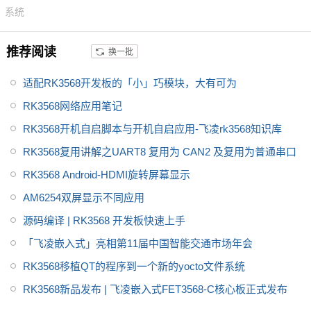
2601嵌入式控制单元综合考虑到
系统
了储能行业不同场景的差异化需
求，在硬件，防护，认证，软件
推荐阅读
换一批
等方面都做了充分的准备，以确
保产品的适用性、稳定性和可靠
适配RK3568开发板的「小」巧模块，大有可为
性。
适用工商业储能、电网侧储
RK3568网络应用笔记
能、源网侧储能
RK3568开机自启脚本与开机自启应用-飞凌rk3568知识库
RK3568复用讲解之UART8 复用为 CAN2 及复用为普通串口
RK3568 Android-HDMI旋转屏幕显示
AM6254双屏显示不同应用
源码编译 | RK3568 开发板快速上手
「飞凌嵌入式」亮相第11届中国智能交通市场年会
RK3568移植QT的程序到一个新的yocto文件系统
RK3568新品发布 | 飞凌嵌入式FET3568-C核心板正式发布