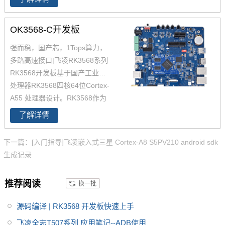
发，Cortex-A53架构，工业级宽
温，性能强，低功耗，是一款高
OK3568-C开发板
性价比的工业级产品，提供丰富
强而稳，国产芯，1Tops算力，
的开发设计资料，提供产品规格
多路高速接口|飞凌RK3568系列
书，软硬件手册等，全志的T507
RK3568开发板基于国产工业级AI
适用于车载电子、电力、医疗、
处理器RK3568四核64位Cortex-
工业控制、物联网、智能终端等
A55 处理器设计。RK3568作为
领域。
国产化高性能处理器，瑞芯微RK
了解详情
3568芯片是一款定位中高端的通
用型SoC，瑞芯微RK3568芯片是
下一篇：[入门指导]飞凌嵌入式三星 Cortex-A8 S5PV210 android sdk
一款定位中高端的通用型SoC，
生成记录
NPU达到1Tops，飞凌RK3568系
列核心板提供瑞芯微RK3568规
推荐阅读
换一批
格书_datasheet_数据手册_原理
图等，
源码编译 | RK3568 开发板快速上手
飞凌全志T507系列 应用笔记--ADB使用