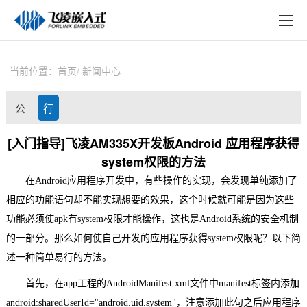
EN
在线购买
产品中心
当前位置：
首页
新闻中心
行业应用
公
行
技术与支持
司
业
[入门指导]飞凌AM335X开发板Android 应用程序获得
在线文档
system权限的方法
动
资
方案定制
在Android应用程序开发中，有些操作的实现，会发现单纯添加了
态
讯
相应的功能语句却不能实现想要的效果，这个时候就可能是因为这些
关于飞凌
功能必须使apk有
system权限
才能操作，这也是Android系统的安全机制
的一部分。那么如何使自己开发的应用程序获得system权限呢？以下简
天猫商城
述一种简单易行的方法。
淘宝商城
首先，在app工程的AndroidManifest.xml文件中manifest标签内添加
android
新闻中心
:sharedUserId="android.uid.system"，注意添加此句之后应用程序