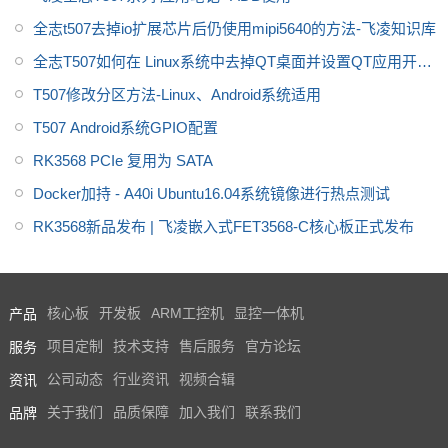
全志t507去掉io扩展芯片后仍使用mipi5640的方法-飞凌知识库
全志T507如何在 Linux系统中去掉QT桌面并设置QT应用开机
自启-飞凌知识库
T507修改分区方法-Linux、Android系统适用
T507 Android系统GPIO配置
RK3568 PCIe 复用为 SATA
Docker加持 - A40i Ubuntu16.04系统镜像进行热点测试
RK3568新品发布 | 飞凌嵌入式FET3568-C核心板正式发布
产品
核心板
开发板
ARM工控机
显控一体机
服务
项目定制
技术支持
售后服务
官方论坛
资讯
公司动态
行业资讯
视频合辑
品牌
关于我们
品质保障
加入我们
联系我们