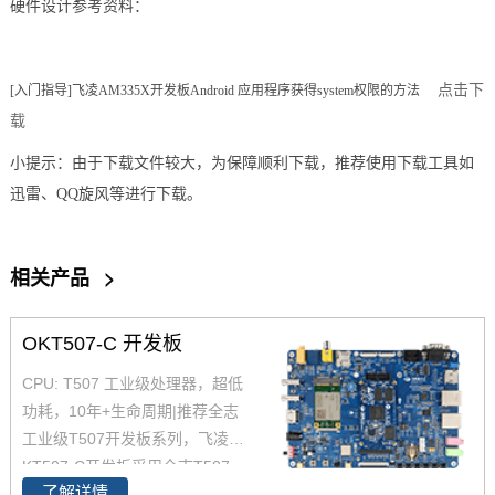
硬件设计参考资料：
点击下
[入门指导]飞凌AM335X开发板Android 应用程序获得system权限的方法
载
小提示：
由于下载文件较大，为保障顺利下载，推荐使用下载工具如
迅雷、QQ旋风等进行下载。
相关产品
>
OKT507-C 开发板
CPU: T507 工业级处理器，超低
功耗，10年+生命周期|推荐全志
工业级T507开发板系列，飞凌O
KT507-C开发板采用全志T507
了解详情
四核工业级处理器 T507设计开