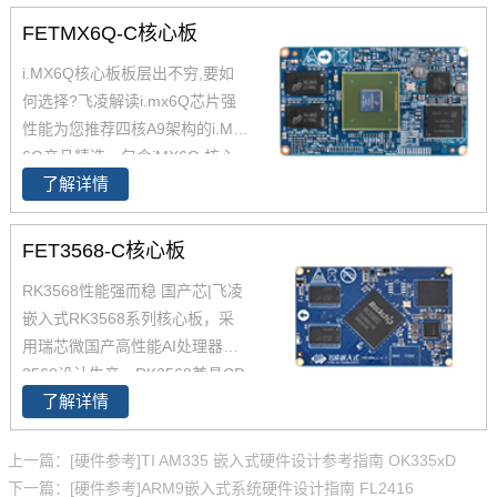
FETMX6Q-C核心板
i.MX6Q核心板板层出不穷,要如
何选择?飞凌解读i.mx6Q芯片强
性能为您推荐四核A9架构的i.MX
6Q产品精选，包含iMX6Q 核心
了解详情
板、i.MX6Q 核心板、iMX6Q工
业级核心板，欢迎采购。 i.MX6
Q核心板基于NXP（原Freescal
FET3568-C核心板
e）Cortex-A9架构的i.MX6Q四核
RK3568性能强而稳 国产芯|飞凌
处理器设计，核心板小尺寸核心
嵌入式RK3568系列核心板，采
板搭配独特的薄款连接器，让设
用瑞芯微国产高性能AI处理器RK
计随心所欲！
3568设计生产，RK3568兼具CP
了解详情
U、GPU、NPU、VPU于一身，
RK3568 性能、性价比在同类产
品中具有较高优势，RK3568处
上一篇：[硬件参考]TI AM335 嵌入式硬件设计参考指南 OK335xD
理器是一款定位中高端的通用型
下一篇：[硬件参考]ARM9嵌入式系统硬件设计指南 FL2416