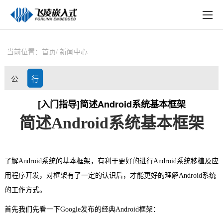
EN
在线购买
产品中心
当前位置：
首页
新闻中心
行业应用
公
行
技术与支持
司
业
[入门指导]简述Android系统基本框架
在线文档
简述Android系统基本框架
动
资
方案定制
态
讯
关于飞凌
了解Android系统的基本框架，有利于更好的进行Android系统移植及应
天猫商城
用程序开发，对框架有了一定的认识后，才能更好的理解Android系统
的工作方式。
淘宝商城
首先我们先看一下Google发布的经典Android框架：
新闻中心