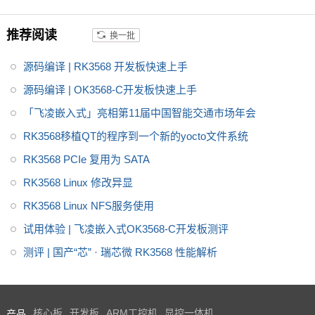
SoC， 飞凌RK3568核心板主要
面向工业互联网、HMI、NVR存
推荐阅读
换一批
储、车载中控、工业网关等领
域。目前RK3568系列已经批量
源码编译 | RK3568 开发板快速上手
稳定出货
源码编译 | OK3568-C开发板快速上手
「飞凌嵌入式」亮相第11届中国智能交通市场年会
RK3568移植QT的程序到一个新的yocto文件系统
RK3568 PCIe 复用为 SATA
RK3568 Linux 修改异显
RK3568 Linux NFS服务使用
试用体验 | 飞凌嵌入式OK3568-C开发板测评
测评 | 国产“芯” · 瑞芯微 RK3568 性能解析
产品
核心板
开发板
ARM工控机
显控一体机