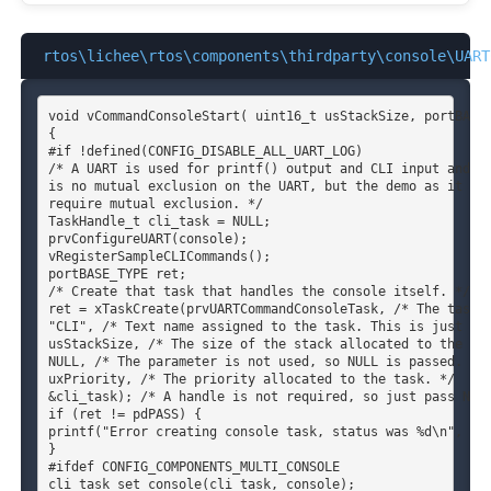
rtos\lichee\rtos\components\thirdparty\console\UART
void vCommandConsoleStart( uint16_t usStackSize, portBASE_
{

#if !defined(CONFIG_DISABLE_ALL_UART_LOG)

/* A UART is used for printf() output and CLI input and ou
is no mutual exclusion on the UART, but the demo as it sta
require mutual exclusion. */

TaskHandle_t cli_task = NULL;

prvConfigureUART(console);

vRegisterSampleCLICommands();

portBASE_TYPE ret;

/* Create that task that handles the console itself. */

ret = xTaskCreate(prvUARTCommandConsoleTask, /* The task t
"CLI", /* Text name assigned to the task. This is just to 
usStackSize, /* The size of the stack allocated to the tas
NULL, /* The parameter is not used, so NULL is passed. */

uxPriority, /* The priority allocated to the task. */

&cli_task); /* A handle is not required, so just pass NULL
if (ret != pdPASS) {

printf("Error creating console task, status was %d\n", (in
}

#ifdef CONFIG_COMPONENTS_MULTI_CONSOLE

cli_task_set_console(cli_task, console);
