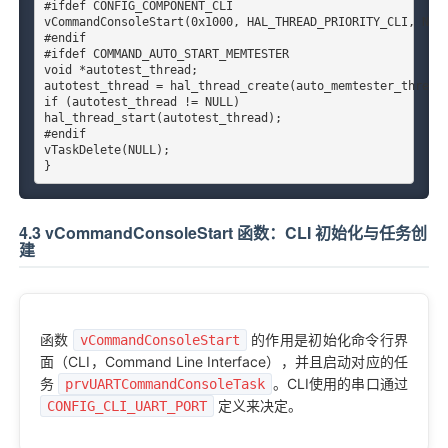
#ifdef CONFIG_COMPONENT_CLI

vCommandConsoleStart(0x1000, HAL_THREAD_PRIORITY_CLI, NULL
#endif

#ifdef COMMAND_AUTO_START_MEMTESTER

void *autotest_thread;

autotest_thread = hal_thread_create(auto_memtester_thread,
if (autotest_thread != NULL)

hal_thread_start(autotest_thread);

#endif

vTaskDelete(NULL);

}
4.3 vCommandConsoleStart 函数：CLI 初始化与任务创
建
函数
的作用是初始化命令行界
vCommandConsoleStart
面（CLI，Command Line Interface），并且启动对应的任
务
。CLI使用的串口通过
prvUA
RTC
ommandConsoleTask
定义来决定。
CONFIG_CLI_UART_PORT