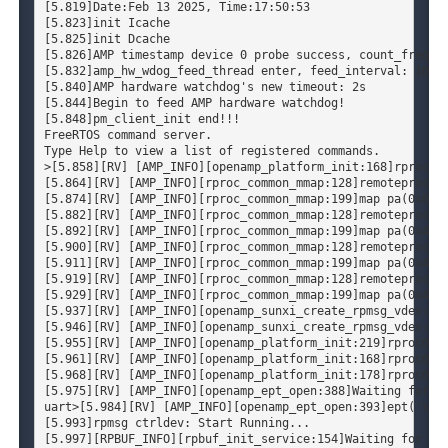
[5.819]Date:Feb 13 2025, Time:17:50:53

[5.823]init Icache

[5.825]init Dcache

[5.826]AMP timestamp device 0 probe success, count_freq: 2
[5.832]amp_hw_wdog_feed_thread enter, feed_interval: 100ms
[5.840]AMP hardware watchdog's new timeout: 2s

[5.844]Begin to feed AMP hardware watchdog!

[5.848]pm_client_init end!!!

Type
 Help to view a list of registered commands.

>[5.858][RV] [AMP_INFO][openamp_platform_init:168]rproc0 i
[5.864][RV] [AMP_INFO][rproc_common_mmap:128]remoteproc mm
[5.874][RV] [AMP_INFO][rproc_common_mmap:199]map pa(0x6005
[5.882][RV] [AMP_INFO][rproc_common_mmap:128]remoteproc mm
[5.892][RV] [AMP_INFO][rproc_common_mmap:199]map pa(0x4240
[5.900][RV] [AMP_INFO][rproc_common_mmap:128]remoteproc mm
[5.911][RV] [AMP_INFO][rproc_common_mmap:199]map pa(0x4244
[5.919][RV] [AMP_INFO][rproc_common_mmap:128]remoteproc mm
[5.929][RV] [AMP_INFO][rproc_common_mmap:199]map pa(0x4244
[5.937][RV] [AMP_INFO][openamp_sunxi_create_rpmsg_vdev:365
[5.946][RV] [AMP_INFO][openamp_sunxi_create_rpmsg_vdev:371
[5.955][RV] [AMP_INFO][openamp_platform_init:219]rproc0 in
[5.961][RV] [AMP_INFO][openamp_platform_init:168]rproc0 in
[5.968][RV] [AMP_INFO][openamp_platform_init:178]rproc0 al
[5.975][RV] [AMP_INFO][openamp_ept_open:388]Waiting for ep
uart>[5.984][RV] [AMP_INFO][openamp_ept_open:393]ept('sunx
[5.993]rpmsg ctrldev: Start Running...

[5.997][RPBUF_INFO][rpbuf_init_service:154]Waiting for rpb