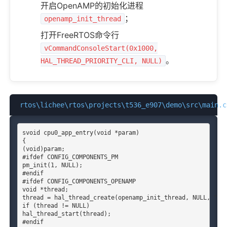
开启OpenAMP的初始化进程
；
openamp_init_thread
打开FreeRTOS
命令
行
vCommandConsoleStart(0x1000,
。
HAL_THREAD_PRIORITY_CLI, NULL)
rtos\lichee\rtos\projects\t536_e907\demo\src\main.c
svoid cpu0_app_entry(void *param)

{

(void)param;

#ifdef CONFIG_COMPONENTS_PM

pm_init(1, NULL);

#endif

#ifdef CONFIG_COMPONENTS_OPENAMP

void *thread;

thread = hal_thread_create(openamp_init_thread, NULL, "amp
if (thread != NULL)

hal_thread_start(thread);

#endif
