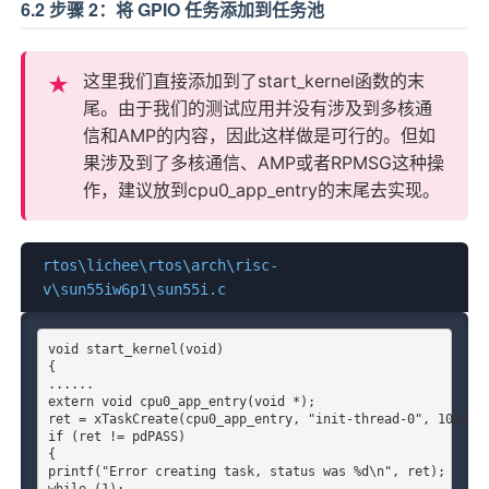
6.2 步骤 2：将 GPIO 任务添加到任务池
这里我们直接添加到了start_kernel函数的末
尾。由于我们的测试应用并没有涉及到多核通
信和AMP的内容，因此这样做是可行的。但如
果涉及到了多核通信、AMP或者RPMSG这种操
作，建议放到cpu0_app_entry的末尾去实现。
rtos\lichee\rtos\arch\risc-
v\sun55iw6p1\sun55i.c
void start_kernel(void)

{

......

extern void cpu0_app_entry(void *);

ret = xTaskCreate(cpu0_app_entry, "init-thread-0", 1024, N
if (ret != pdPASS)

{

printf("Error creating task, status was %d\n", ret);

while (1);
