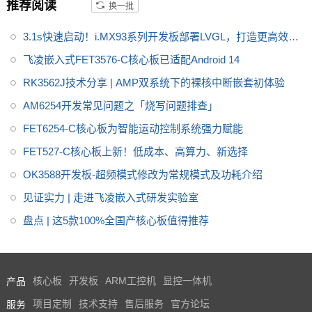
推荐阅读
换一批
3.1s快速启动！i.MX93系列开发板部署LVGL，打造更高效的
GUI
飞凌嵌入式FET3576-C核心板已适配Android 14
RK3562J技术分享 | AMP双系统下的裸核中断嵌套初体验
AM6254开发常见问题之「烧写问题排查」
FET6254-C核心板为智能运动控制系统强力赋能
FET527-C核心板上新！低成本、高算力、新选择
OK3588开发板-超频模式修改为常规模式及功耗介绍
见证实力 | 走进飞凌嵌入式研发实验室
盘点 | 这5款100%全国产核心板值得推荐
产品
核心板
开发板
ARM工控机
显控一体机
服务
项目定制
技术支持
售后服务
官方论坛