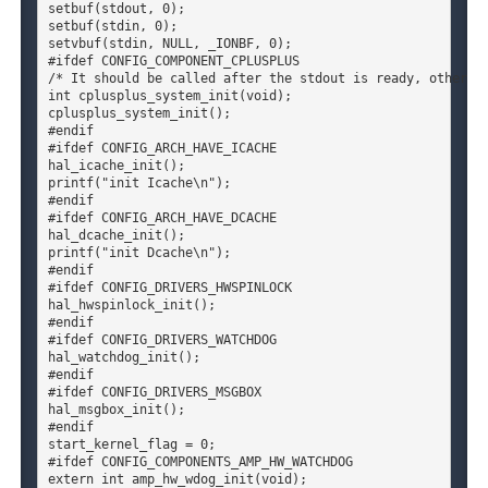
setbuf(stdout, 0);

setbuf(stdin, 0);

setvbuf(stdin, NULL, _IONBF, 0);

#ifdef CONFIG_COMPONENT_CPLUSPLUS

/* It should be called after the stdout is ready, otherwis
int cplusplus_system_init(void);

cplusplus_system_init();

#endif

#ifdef CONFIG_ARCH_HAVE_ICACHE

hal_icache_init();

printf("init Icache\n");

#endif

#ifdef CONFIG_ARCH_HAVE_DCACHE

hal_dcache_init();

printf("init Dcache\n");

#endif

#ifdef CONFIG_DRIVERS_HW
SPI
NLOCK

hal_hwspinlock_init();

#endif

#ifdef CONFIG_DRIVERS_WATCHDOG

hal_watchdog_init();

#endif

#ifdef CONFIG_DRIVERS_MSGBOX

hal_msgbox_init();

#endif

start_kernel_flag = 0;

#ifdef CONFIG_COMPONENTS_AMP_HW_WATCHDOG

extern int amp_hw_wdog_init(void);
