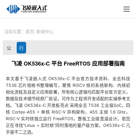
EN
在线购买
产品中心
当前位置：
首页
新闻中心
行业应用
公
行
技术与支持
司
业
飞凌 OK536x-C 平台 FreeRTOS 应用部署指南
在线文档
动
资
本文基于
飞凌嵌入式
OK536x-C 平台官方技术资料、
全志
科技
方案定制
T536
芯片
规格书整理编写，聚焦 RISCV 核的系统架构、内核初
态
讯
始化流程及自定义应用部署，所有核心逻辑均匹配平台官方定义，
关于飞凌
数据及技术细节经原厂验证，可作为工程师开发适配的实操参考文
档。
飞凌
OK536x-C
开发板
亮点 采用全志 T536 工业级SoC，四
天猫商城
核
Cortex
-A55 + 单核 RISC-V 异构架构，A55 主频 1.6 GHz，
RISC-V 实时核独立运行 FreeRTOS，整板工业级宽温设计。若您
淘宝商城
正在寻找“Linux + 实时核”同时落地的量产级
方案
，OK536x-C 几
乎是不二之选。
新闻中心