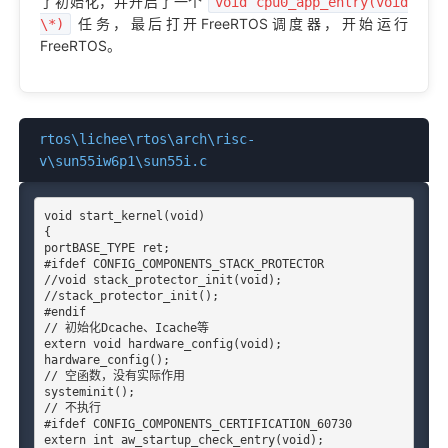
了初始化，并开启了一个
void cpu0_app_entry(void
任务，最后打开FreeRTOS调度器，开始运行
\*)
FreeRTOS。
rtos\lichee\rtos\arch\risc-
v\sun55iw6p1\sun55i.c
void start_kernel(void)

{

portBASE_TYPE ret;

#ifdef CONFIG_COMPONENTS_STACK_PROTECTOR

//void stack_protector_init(void);

//stack_protector_init();

#endif

// 初始化Dcache、Icache等

extern void hardware_config(void);

hardware_config();

// 空函数，没有实际作用

systeminit();

// 不执行

#ifdef CONFIG_COMPONENTS_CERTIFICATION_60730

extern int aw_startup_check_entry(void);
