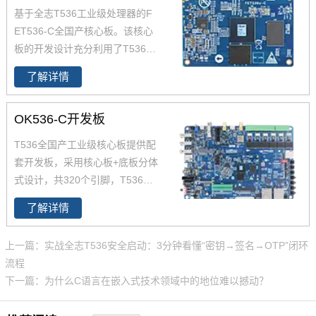
基于全志T536工业级处理器的F
ET536-C全国产核心板。该核心
板的开发设计充分利用了T536处
理器的性能优势。T536处理器的
了解详情
主频为1.6GHz，集成了四核Cort
ex-A55以及64位玄铁E907 RISC
OK536-C开发板
-V MCU，能够提供高效的计算能
力。此外，T536还支持2TOPS
T536全国产工业级核心板提供配
NPU、安全启动、国密算法IP、
套开发板，采用核心板+底板分体
全通路ECC、AMP、Linux-RT等
式设计，共320个引脚，T536开
功能。T536还配备了广泛的连接
发板采用4个80Pin板对板连接器
接口，包括USB、SDIO、UAR
了解详情
的方式将处理器的功能引脚以最
T、SPI、CAN-FD、以太网、AD
便利的方式引出，并针对不同的
C（模数转换器）、LocalBus
上一篇：实战全志T536安全启动：3分钟看懂“密钥→签名→OTP”闭环
功能做了深度优化，
T536开发板
等，以满足不同应用场景的需求
流程
方便用户二次开发的同时简化用
下一篇：为什么C语言在嵌入式技术领域中的地位难以撼动？
户设计，为您的项目提供良好的
评估及设计依据。