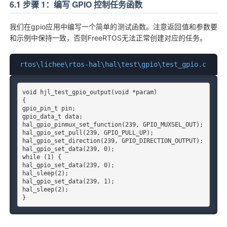
6.1 步骤 1：编写 GPIO 控制任务函数
我们在gpio应用中编写一个简单的测试函数。注意返回值和参数要
和示例中保持一致，否则FreeRTOS无法正常创建对应的任务。
rtos\lichee\rtos-hal\hal\test\gpio\test_gpio.c
void hjl_test_gpio_output(void *param)

{

gpio_pin_t pin;

gpio_data_t data;

hal_gpio_pinmux_set_function(239, GPIO_MUXSEL_OUT);

hal_gpio_set_pull(239, GPIO_PULL_UP);

hal_gpio_set_direction(239, GPIO_DIRECTION_OUTPUT);

hal_gpio_set_data(239, 0);

while (1) {

hal_gpio_set_data(239, 0);

hal_sleep(2);

hal_gpio_set_data(239, 1);

hal_sleep(2);

}