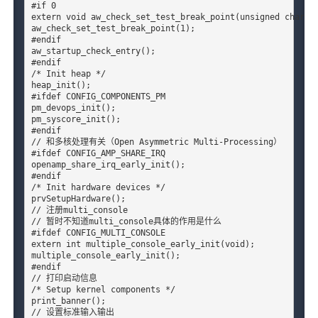
#if 0

extern void aw_check_set_test_break_point(unsigned char va
aw_check_set_test_break_point(1);

#endif

aw_startup_check_entry();

#endif

/* Init heap */

heap_init();

#ifdef CONFIG_COMPONENTS_PM

pm_devops_init();

pm_syscore_init();

#endif

// 和多核处理有关（Open Asymmetric Multi-Processing）

#ifdef CONFIG_AMP_SHARE_IRQ

openamp_share_irq_early_init();

#endif

/* Init hardware devices */

prvSetupHardware();

// 注册multi_console

// 暂时不知道multi_console具体的作用是什么

#ifdef CONFIG_MULTI_CONSOLE

extern int multiple_console_early_init(void);

multiple_console_early_init();

#endif

// 打印启动信息

/* Setup kernel components */

print_banner();

// 设置标准输入输出
