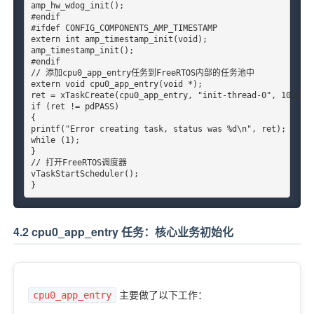
amp_hw_wdog_init();

#endif

#ifdef CONFIG_COMPONENTS_AMP_TIMESTAMP

extern int amp_timestamp_init(void);

amp_timestamp_init();

#endif

// 添加cpu0_app_entry任务到FreeRTOS内部的任务池中

extern void cpu0_app_entry(void *);

ret = xTaskCreate(cpu0_app_entry, "init-thread-0", 1024, N
if (ret != pdPASS)

{

printf("Error creating task, status was %d\n", ret);

while (1);

}

// 打开FreeRTOS调度器

vTaskStartScheduler();

}
4.2 cpu0_app_entry 任务：核心业务初始化
主要做了以下工作：
cpu0_app_entry