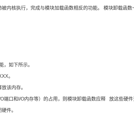
动被内核执行，完成与模块加载函数相反的功能。 模块卸载函数一般
能，如下所示。
XXX。
释放该内存。
/O端口和I/O内存等）的占用，则模块卸载函数应释 放这些硬
闭硬件。