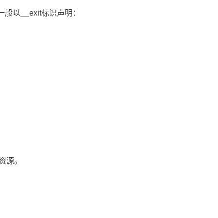
以__exit标识声明：
件资源。