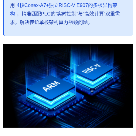
用
4核
Cortex
-
A7
+独立RISC-V E907的多核异构架
构
，精准匹配PLC的“实时控制”与“高效计算”双重需
求，解决传统单核架构算力瓶颈问题。