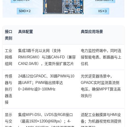
接口
具体配置
典型应用场景
类别
工业
集成3路千兆以太网（支持
电力
监控终端中，同时连
网络
RMII/
RGMII
）与2路CAN-FD（兼容
接智能电表、断路器与上
组网
CAN2.0A/B），无需外接扩展
芯片
位机
传感
24路12位GPADC、30路PWM与10
光伏逆变器场景中，
器与
路UART；PWM输出频率达
GPADC实时监测直流侧
执行
0~24MHz或0~100MHz
电压，确保MPPT算法高
器连
效执行
接
显示
集成MIPI-DSI、LVDS及RGB接口
适配工业触摸屏与HMI设
与交
（最高1920×1200@60fps）；4-
备；为
机器视觉
检测提供