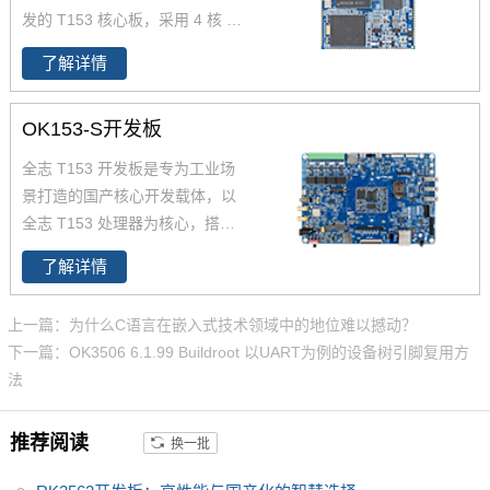
发的 T153 核心板，
采用 4 核 C
ortex-A7+64 位 RISC-V 异构架
了解详情
构，主频达 1.6GHz（A7）+600
MHz（RISC-V），兼顾高效数据
OK153-S开发板
处理与实时控制需求。原生支持
3 路 GMAC 千兆以太网、2 路 C
全志 T153 开发板是专为工业场
AN-FD、LocalBus 并行总线，接
景打造的国产核心开发载体，以
口资源丰富，cpu引脚全引出，
全志 T153 处理器为核心，搭载
适配多设备连接。核心板采用 10
4×Cortex-A7+64 位 RISC-V 多
0% 国产工业级元器件，-40℃~8
了解详情
核异构架构，兼顾高性能数据处
5℃宽温稳定运行，支持国密算法
理与低功耗实时控制需求。集成
与安全启动，满足电力、工业控
上一篇：为什么C语言在嵌入式技术领域中的地位难以撼动？
3 路 GMAC 千兆以太网、2 路 C
制、新能源、医疗等场景需求，
下一篇：OK3506 6.1.99 Buildroot 以UART为例的设备树引脚复用方
AN-FD、LocalBus 等工业关键接
且提供 10-15 年供货保障，助力
法
口，搭配完善的 Linux/Android S
用户产品快速落地。
DK 及硬件开发资料，可快速适
推荐阅读
换一批
配工业控制、电力、新能源等领
域，助力用户低成本、高效率推