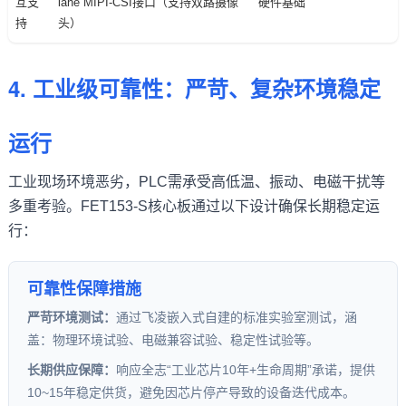
互支
lane MIPI-CSI接口（支持双路摄像
硬件基础
持
头）
4. 工业级可靠性：严苛、复杂环境稳定
运行
工业现场环境恶劣，PLC需承受高低温、振动、电磁干扰等
多重考验。FET153-S核心板通过以下设计确保长期稳定运
行：
可靠性保障措施
严苛环境测试：
通过飞凌嵌入式自建的标准实验室测试，涵
盖：物理环境试验、电磁兼容试验、稳定性试验等。
长期供应保障：
响应全志“工业芯片10年+生命周期”承诺，提供
10~15年稳定供货，避免因芯片停产导致的设备迭代成本。