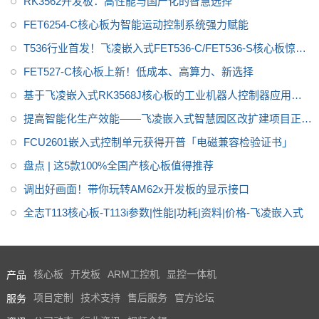
RK3562开发板：高性能与国产化的智慧选择
进国产化项目研发。
FET6254-C核心板为智能运动控制系统强力赋能
T536行业首发！飞凌嵌入式FET536-C/FET536-S核心板惊艳
亮相
FET527-C核心板上新！低成本、高算力、新选择
基于飞凌嵌入式RK3568J核心板的工业机器人控制器应用方
案
提高智能化生产效能——飞凌嵌入式智慧园区改扩建项目正式
启动
FCU2601嵌入式控制单元获得开普「电磁兼容检验证书」
盘点 | 这5款100%全国产核心板值得推荐
调出好画面！带你玩转AM62x开发板的显示接口
全志T113核心板-T113i参数|性能|功耗|资料|价格-飞凌嵌入式
产品
核心板
开发板
ARM工控机
显控一体机
服务
项目定制
技术支持
售后服务
官方论坛