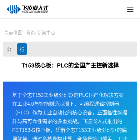
EN
在线购买
产品中心
当前位置：
首页
新闻中心
行业应用
公
行
技术与支持
司
业
T153核心板：PLC的全国产主控新选择
在线文档
动
资
方案定制
态
讯
基于
全志
T153工业级处理器的
PLC
国产化解决
方案
关于飞凌
在工业4.0与智能制造浪潮下，可编程逻辑控制器
天猫商城
（PLC）作为工业自动化的核心设备，正面临性能提
升与高可靠性需求的多重挑战。
飞凌嵌入式
推出的
淘宝商城
FET153-S
核心板
，凭借全志T153工业级处理器的底
新闻中心
层优势，通过多核异构计算、全场景接口覆盖、工业