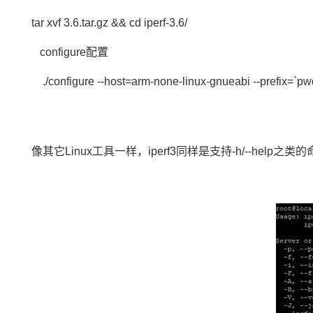
tar xvf 3.6.tar.gz && cd iperf-3.6/
configure配置
./configure --host=arm-none-linux-gnueabi --prefix=`p
像其它Linux工具一样，iperf3同样是支持-h/--help之类的