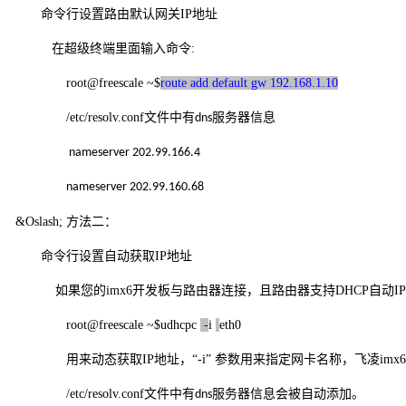
命令行设置
路由默认网关
IP
地址
在
超级终端里面输入命令:
root@freescale ~$
route add default gw 192.168.1.10
/etc/resolv.conf文件中有
服务器信息
dns
nameserver 202.99.166.4
nameserver 202.99.160.68
&Oslash;
方法二：
命令行设置
自动获取
IP
地址
如果您的imx6开发板与
路由器
连接，且路由器支持
DHCP
自动I
root@freescale ~$udhcpc
-
i
eth0
用来动态获取IP
地址，
“
-i
”
参数用来指定网卡名称，
飞凌
im
/etc/resolv.conf文件中有
服务器信息会被自动添加。
dns