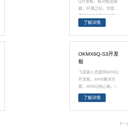
Q开发板，板对板连接
器，纤薄之际，次底板
支持iMX6Q和iMX6DL
了解详情
核心板。i.MX6Q开发板
与i.MX6DL开发板资源
丰富，原理图、PCB、
软件资源、硬件资源下
载，技术支持等。欢迎
OKMX6Q-S3开发
选购
板
飞凌嵌入式提供iMX6Q
开发板，iMX6解决方
案，iMX6Q核心板，i.M
X6Q开发板解决方案。i
了解详情
MX6Q稳定、快速、性
价比高，欢迎选购 NXP
iMX6系列芯片全支持，
升级简配无忧替换。
下一