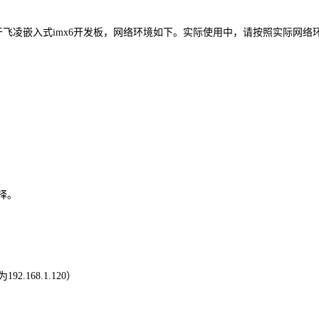
于
飞凌嵌入式
imx6开发板，
网络环境如下。实际使用中，请按照实际网络
择。
为
192.168.
1
.
120
）