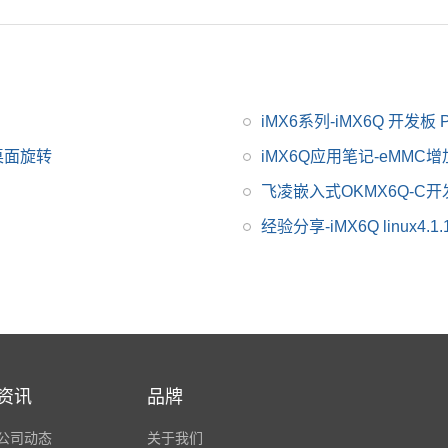
iM
T桌面旋转
iMX6Q应用笔记-eMMC
飞凌嵌入式OKMX6Q-C
经验分享-iMX6Q linux4
资讯
品牌
公司动态
关于我们