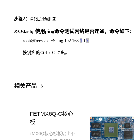
步骤
2
：
网络连通测试
&Oslash;
使用ping
命令测试网络
是否连通
，命令如下
：
root@freescale ~$ping 192.168.
1
.1
0
按键盘的Ctrl + C
退出。
相关产品
>
FETMX6Q-C核心
板
i.MX6Q核心板板层出不