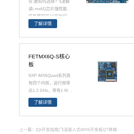
穷,要如何选择?飞凌解
读i.mx6Q芯片强性能为
您推荐四核A9架构的i.
了解详情
MX6Q产品精选，包含i
MX6Q 核心板、i.MX6
Q 核心板、iMX6Q工业
级核心板，欢迎采购。
i.MX6Q核心板基于NXP
FETMX6Q-S核心
（原Freescale）Corte
板
x-A9架构的i.MX6Q四核
NXP iMX6Quad系列具
处理器设计，核心板小
有四个内核，运行频率
尺寸核心板搭配独特的
达1.2 GHz，带有1 MB
薄款连接器，让设计随
L2缓存和64位DDR3或
心所欲！
了解详情
2通道、32位LPDDR2
支持。飞凌提供商业级i
MX6Q核心板,工业级iM
X6Q核心板,兼容一同底
上一篇：[Qt开发指南]飞凌嵌入式iMX6开发板QT移植