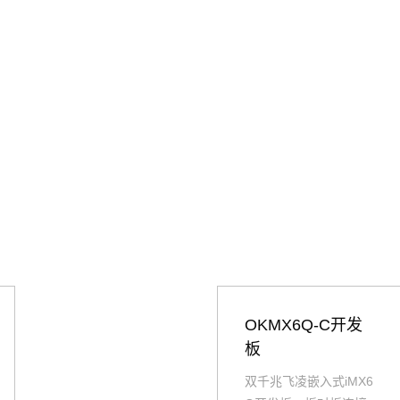
OKMX6Q-C开发
板
双千兆飞凌嵌入式iMX6