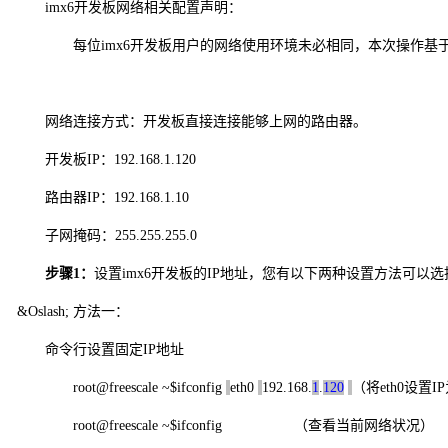
imx6
开发板
网络相关配置
声明：
每位
imx6开
发板
用户的网络使用环境未必相同，本次操作基
网络连接
方式：开发板直接连接能够上网的路由器。
开发板IP：192.168.1.120
路由器IP：192.168.1.10
子网掩码：255.255.255.0
步骤
1
：
设置imx6开发板的
IP
地址，您有以下两种设置方法可以选
&Oslash;
方法一：
命令
行设置
固定
IP
地址
root@freescale ~$ifconfig
eth0
192.168.
1
.
120
（将eth0
设置
IP
root@freescale ~$ifconfig
（查看当前网络状况）