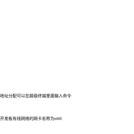
P
地址分配可以在
超级终端里面输入命令:
x6开发板有线网络的网卡名称为eth0.