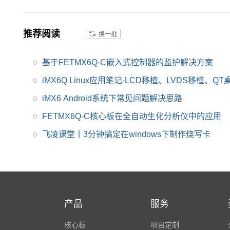
板。具有抗震,抗氧化,
抗干扰,更快速升级产品
等优势。保定飞凌嵌入
推荐阅读
换一批
式专注imx6,imx6开发
板,飞思卡尔imx6等AR
基于FETMX6Q-C嵌入式控制器的监护解决方案
M嵌入式核心控制系统
研发、设计和生产,是im
iMX6Q Linux应用笔记-LCD移植、LVDS移植、Q
x6,imx6开发板,飞思卡
iMX6 Android系统下常见问题解决思路
尔imx6提供者,imx6系
FETMX6Q-C核心板在全自动生化分析仪中的应用
列产品现已畅销全国,欢
迎咨询!
飞凌课堂丨3分钟搞定在windows下制作烧写卡
产品
服务
核心板
项目定制