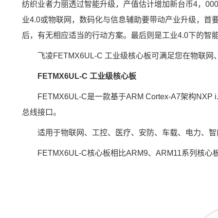
纺织业者力丽透过智能升级，产值估计增加新台币4，000
业4.0或物联网，数码化与信息辅助要带动产业升级，
后，有无相应适当的行动方案。最后则是工业4.0下的
飞凌
FETMX6UL
-C 工业级
核心板
可满足您在物联网、
FETMX6UL-C 工业级核心板
FETMX6UL-C是一款基于
ARM
Cortex
-
A7
架构
NXP
i
总线接口。
适用于物联网、
工控
、
医疗
、
安防
、
车载
、
电力
、
智
FETMX6UL-C核心板相比ARM9、
ARM11
系列核心板