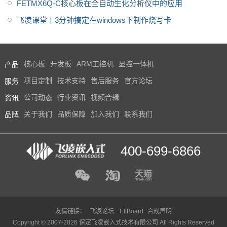
FETMX6Q-C核心板在全自动生化分析仪中的应用
飞凌课堂丨3分钟搞定在windows下制作烧写卡
产品
核心板
开发板
ARM工控机
显控一体机
服务
项目定制
技术支持
售后服务
官方论坛
资讯
公司动态
行业资讯
视频合辑
品牌
关于我们
品质保障
加入我们
联系我们
400-699-6866
友情链接：
飞凌论坛
ElfBoard
合规声明
Copyright © 2007-2026 保定飞凌嵌入式技术有限公司 All Rights Reserved