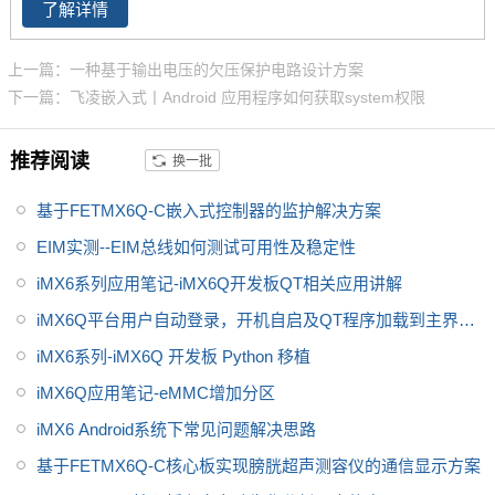
发板,飞思卡尔imx6提供者,imx6
了解详情
购 NXP iMX6系列芯片全支持，
系列产品现已畅销全国,欢迎咨询!
升级简配无忧替换。
上一篇：一种基于输出电压的欠压保护电路设计方案
下一篇：飞凌嵌入式丨Android 应用程序如何获取system权限
推荐阅读
换一批
基于FETMX6Q-C嵌入式控制器的监护解决方案
EIM实测--EIM总线如何测试可用性及稳定性
iMX6系列应用笔记-iMX6Q开发板QT相关应用讲解
iMX6Q平台用户自动登录，开机自启及QT程序加载到主界面
解决思路
iMX6系列-iMX6Q 开发板 Python 移植
iMX6Q应用笔记-eMMC增加分区
iMX6 Android系统下常见问题解决思路
基于FETMX6Q-C核心板实现膀胱超声测容仪的通信显示方案