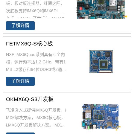
板，板对板连接器，纤薄之际，
板搭配独特的薄款连接器，让设
次底板支持iMX6Q和iMX6DL核
计随心所欲！
心板。i.MX6Q开发板与i.MX6DL
了解详情
开发板资源丰富，原理图、PC
B、软件资源、硬件资源下载，
技术支持等。欢迎选购
FETMX6Q-S核心板
NXP iMX6Quad系列具有四个内
核，运行频率达1.2 GHz，带有1
MB L2缓存和64位DDR3或2通
道、32位LPDDR2支持。飞凌提
了解详情
供商业级iMX6Q核心板,工业级iM
X6Q核心板,兼容一同底板。具有
OKMX6Q-S3开发板
抗震,抗氧化,抗干扰,更快速升级
产品等优势。保定飞凌嵌入式专
飞凌嵌入式提供iMX6Q开发板，i
注imx6,imx6开发板,飞思卡尔imx
MX6解决方案，iMX6Q核心板，
6等ARM嵌入式核心控制系统研
i.MX6Q开发板解决方案。iMX6Q
发、设计和生产,是imx6,imx6开
稳定、快速、性价比高，欢迎选