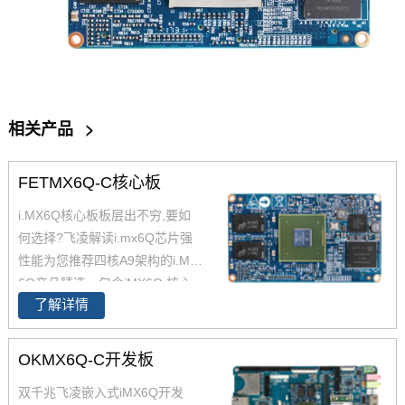
相关产品
>
FETMX6Q-C核心板
i.MX6Q核心板板层出不穷,要如
何选择?飞凌解读i.mx6Q芯片强
性能为您推荐四核A9架构的i.MX
6Q产品精选，包含iMX6Q 核心
了解详情
板、i.MX6Q 核心板、iMX6Q工
业级核心板，欢迎采购。 i.MX6
Q核心板基于NXP（原Freescal
OKMX6Q-C开发板
e）Cortex-A9架构的i.MX6Q四核
双千兆飞凌嵌入式iMX6Q开发
处理器设计，核心板小尺寸核心