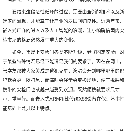
技术论坛
要结束这段恶性循环的过程，需要由全新的技术以及新
玩家的涌现，才能真正让产业的发展回归良性。近两年来，
嵌入式
厂商的进入以及人工智能的浪潮，让小编确信国内安
检市场的格局必然发生重大的变化。
如今，市场上安检门各类不断升级，老式固定安检门对
于某些特殊情况已经不能满足我们的要求了。现在在网上，
张学友都被大家笑成是逃犯克星，演唱会开到哪里哪里的逃
犯就会被一网打尽，而演唱会经常会变换场地，便于拆装和
携带的安检门也就越来越受到欢迎。既然便携就要求尺寸
小、重量轻。而
嵌入式ARM
相比传统X86设备在保证基本性
能基础上兼具以上特点。