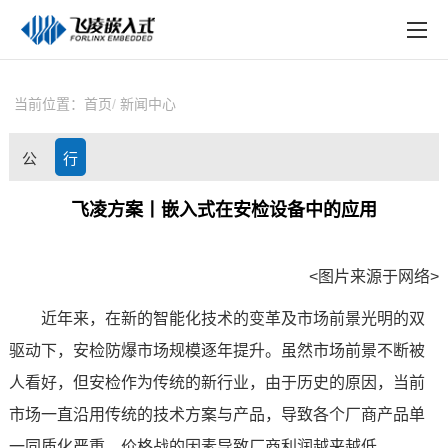
EN
在线购买
产品中心
当前位置：
首页
新闻中心
行业应用
公
行
技术与支持
司
业
飞凌方案丨嵌入式在安检设备中的应用
在线文档
动
资
方案定制
<图片来源于网络>
态
讯
关于飞凌
近年来，在新的智能化技术的变革及市场前景光明的双
驱动下，安检防爆市场规模逐年提升。虽然市场前景不断被
天猫商城
人看好，但安检作为传统的新行业，由于历史的原因，当前
淘宝商城
市场一直沿用传统的技术
方案
与产品，导致各个厂商产品单
新闻中心
一同质化严重，价格战的因素导致厂商利润越来越低。