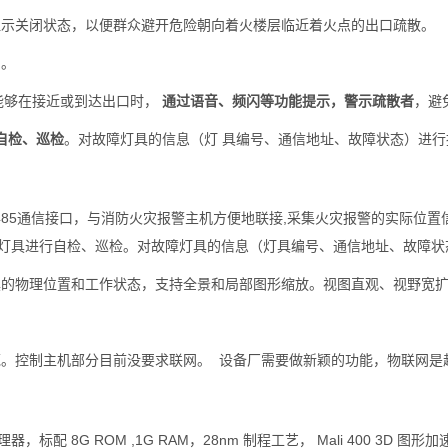
显示关闭状态，以便群众避开危险朝向着火楼层临近着火点的出口疏散。
的。
能够在接近或到达出口时，
通过语音、频闪等功能提示，警示疏散者
，避
自检、巡检
。对故障灯具的信息（灯 具编号、通信地址、故障状态）进
S485通信接口，与消防火灾报警主机方便地联接,采集火灾报警的实际位
明灯具进行自检、巡检。对故障灯具的信息（灯具编号、通信地址、故障状
具的物理位置和工作状态，支持全景和局部图形缩放。视图直观、视野宽
规范。控制主机部分目前没要求联网。 设备厂需要做新颖的功能，
物联网
是
理器，标配 8G ROM ,1G RAM，28nm 制程工艺， Mali 400 3D 图形加速