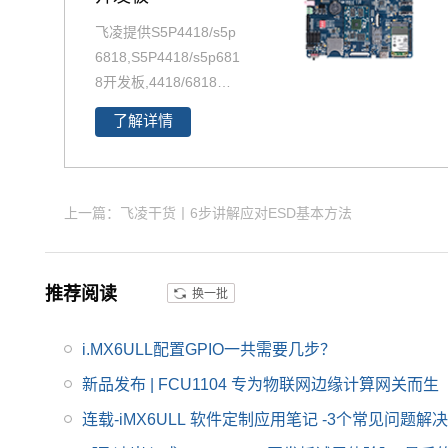
飞凌提供S5P4418/s5p
6818,S5P4418/s5p681
8开发板,4418/6818开
发板，s5p4418/s5p68
了解详情
18开发板解决方案，S5
p4418/s5p6818多媒体
解决方案，s5p4418硬
件解决方案，更多S5P4
上一篇：飞凌干货丨6步讲解应对ESD基本方法
418/s5p6818方案敬请
联系飞凌嵌入式。Cort
ex-A9 四核S5P4418/6
推荐阅读
换一批
818 支持Android5.1.
1，Linux3.4.39、QT4.
i.MX6ULL配置GPIO一共需要几步？
8.6等系统
新品发布 | FCU1104 专为物联网边缘计算网关而生
连载-iMX6ULL 软件定制应用笔记 -3个常见问题解