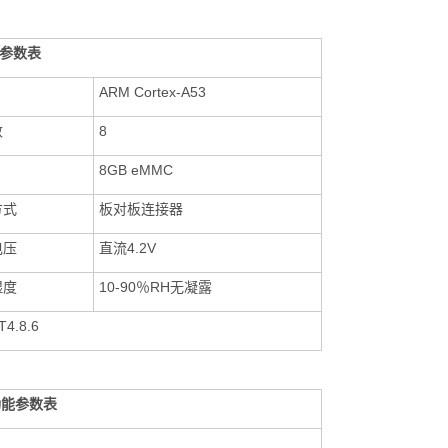
板参数表
ARM
Cortex-A53
数
8
8GB eMMC
方式
板对板连接器
电压
直流4.2V
湿度
10-90％RH无凝露
T4.8.6
功能参数表