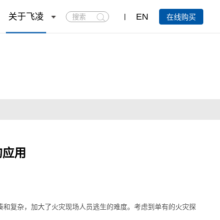
搜
关于飞凌
EN
在线购买
索
的应用
凑和复杂，加大了火灾现场人员逃生的难度。
考虑到单有的火灾探