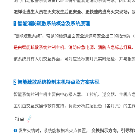
测与自动报警系统设备已经显得不能满足
消防
系统需求，因此对
怎样让逃生人员在火灾发生后更安全、更快速的逃离火灾现场，
1
智能消防疏散系统概念及系统原理
“智能疏散系统”，常见的楼道里面安全通道与安全出口的指示牌
是由智能疏散系统控制主机、消防应急电源、消防应急标志灯具
该系统具有
人机交互
界面，可对应急标志灯具实时巡检、并与报
2
智能疏散系统控制主机特点及
方案
实现
智能系统控制主机主要由中心接入器、
工控
机、逆变器、主机应
主机由交互式操作软件支持，负责分析底层设备（各灯具）的工
特点
发生火情时，系统能根据着火点位置，
变换指示方向，引导群
❶