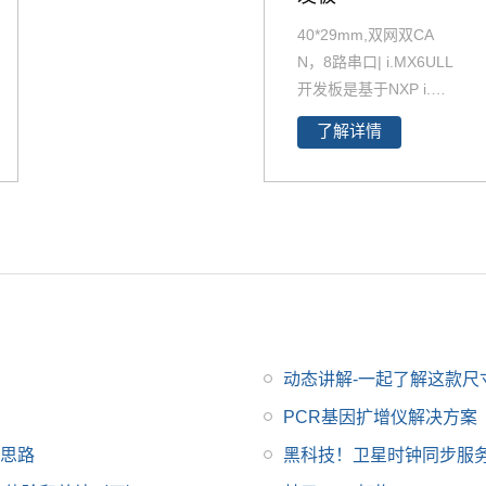
40*29mm,双网双CA
N，8路串口| i.MX6ULL
开发板是基于NXP i.MX
6ULL设计开发的的一款
了解详情
Linux开发板 ，主频800
MHz，体积小，其核心
板仅40*29mm，采用板
对板连接器，适应场景
丰富。
动态讲解-一起了解这款尺寸仅
PCR基因扩增仪解决方案
决思路
黑科技！卫星时钟同步服