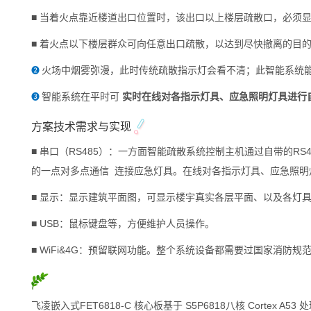
■ 当着火点靠近楼道出口位置时，该出口以上楼层疏散口，必须
■ 着火点以下楼层群众可向任意出口疏散，以达到尽快撤离的目
火场中烟雾弥漫，此时传统疏散指示灯会看不清；此智能系统
❷
智能系统在平时可
实时在线对各指示灯具、应急照明灯具进行
❸
方案技术需求与实现
■ 串口（RS485）：一方面智能疏散系统控制主机通过自带的R
的一点对多点通信 连接应急灯具。在线对各指示灯具、应急照
■ 显示：显示建筑平面图，可显示楼宇真实各层平面、以及各灯
■ USB：鼠标键盘等，方便维护人员操作。
■ WiFi&4G：预留联网功能。整个系统设备都需要过国家消防
飞凌嵌入式
FET6818
-C
核心板
基于 S5P6818八核
Cortex
A53 处