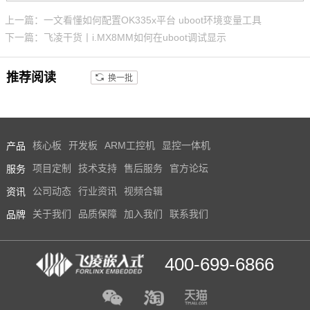
板工业级设计，并在开发过程中
边缘计算、零售自动化、充电桩
上一篇：一文看懂如何配置OK335x平台 uboot环境变量工具
进行严苛的环境温度测试、压力
控制单元(TCU)、医疗设备等。
下一篇：飞凌干货丨i.MX8MM如何在uboot调试显示
测试、长期稳定性运行测试，使
AM62x可在各种严苛环境稳定运
推荐阅读
换一批
行
产品
核心板
开发板
ARM工控机
显控一体机
服务
项目定制
技术支持
售后服务
官方论坛
资讯
公司动态
行业资讯
视频合辑
品牌
关于我们
品质保障
加入我们
联系我们
400-699-6866