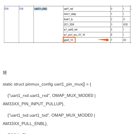
技术论坛
将
static struct pinmux_config uart1_pin_mux[] = {
{"uart1_rxd.uart1_rxd", OMAP_MUX_MODE0 |
AM33XX_PIN_INPUT_PULLUP},
{"uart1_txd.uart1_txd", OMAP_MUX_MODE0 |
AM33XX_PULL_ENBL},