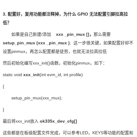
3.
配置好，复用功能都注释掉，为什么
GPIO
无法配置引脚拉高拉
低？
如果是自己新建
/
添加
xxx
_pin_mux
[]
，
那么需要
setup_pin_mux
(xxx
_pin_mux
)
;
这一步很关键，如果配置好却不
设置
pinmux
，再怎么配置都是徒劳，也就无法拉高拉低
然后初始化编写
xxx_init{}
函数，初始化
pinmux
，如下：
static void
xxx_init
(int evm_id, int profile)
{
setup_pin_mux(xxx_mux);
}
最后将
xxx_init
放入
ok335x_dev_cfg[]
这些都是在板级配置文件完成，可以参考
LED
，
KEYS
等功能的配置和