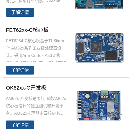
肯定。多年行业积累，AM335x
的解决方案涉及各行各业，欢迎
了解详情
进店咨询。飞凌AM335x开发板
基于TI Cortex-A8 AM335x CPU
FET62xx-C核心板
设计开发，主频800MHz，支持Li
nux。AM335x开发板工业级宽
FET6254-C核心板基于TI Sitara
温，配合丰富的外设接口，适用
™ AM62x系列工业级处理器设
于各种恶劣环境应用。
计。采用Arm Cortex A53架构，
并集成了广泛的接口，如2路支持
了解详情
TSN的千兆以太网、USB 2.0CA
N-FD，AM6254核心板兼容AM6
2x全系列处理器，提供单核、双
OK62xx-C开发板
核、四核可选，功能引脚完全兼
AM62x 开发板是围绕飞凌AM62x
容，飞凌嵌入式已经适配AM625
核心板设计的独立测试和开发平
4 AM6231 AM6232三款芯片为
台。AM62x处理器由四核64位Ar
您带来灵活的成本组合方案，AM
m -Cortex -A53微处理器 和Cort
62x可应用于广泛的工业环境，
了解详情
ex-M4F组成。AM62x开发板整
如人机界面(HMI)、工业计算机、