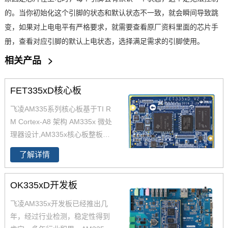
的。当你初始化这个引脚的状态和默认状态不一致，就会瞬间导致跳
变，如果对上电电平有严格要求，就需要查看原厂资料里面的芯片手
册，查看对应引脚的默认上电状态，选择满足需求的引脚使用。
相关产品
>
FET335xD核心板
飞凌AM335系列核心板基于TI R
M Cortex-A8 架构 AM335x 微处
理器设计,AM335x核心板整板尺
寸47*71mm；AM335X核心板芯
了解详情
片全部采用工业级用料；AM335
x核心板引脚丰富，引出200pinC
OK335xD开发板
PU引脚，原生支持6路UART；A
M335x核心板支持
Linux3.2
操作
飞凌AM335x开发板已经推出几
系统。更多AM335x系列概述，A
年，经过行业检测，稳定性得到
M335处理器特点请联系在线客服