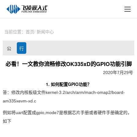
EN
在线购买
产品中心
当前位置：
首页
新闻中心
行业应用
公
行
技术与支持
司
业
必看！一文教你流畅修改OK335xD的GPIO功能引脚
在线文档
2020年7月29号
动
资
方案定制
1. 如何配置
GPIO
功能？
态
讯
答：修改内核板级文件kernel-3.2/arch/arm/mach-omap2/board-
关于飞凌
am
335x
evm-xd.c
天猫商城
例如将uart配置成gpio,mode7是根据
芯片
手册或者硬件手册确定的，
如下
淘宝商城
新闻中心