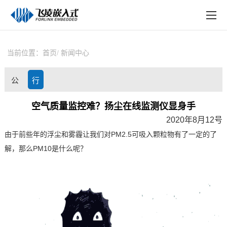
EN
在线购买
产品中心
当前位置：
首页
新闻中心
行业应用
公
行
技术与支持
司
业
空气质量监控难？扬尘在线监测仪显身手
在线文档
2020年8月12号
动
资
方案定制
由于前些年的浮尘和雾霾让我们对
PM2.5
可吸入颗粒物有了一定的了
态
讯
解，那么
PM10
是什么呢？
关于飞凌
天猫商城
淘宝商城
新闻中心