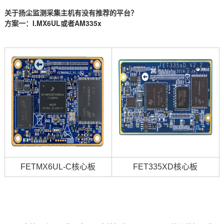
关于扬尘监测采集主机有没有推荐的平台？
方案
一：
I.MX6UL或者AM
335x
FETMX6UL
-C
核心板
FET335XD
核心板