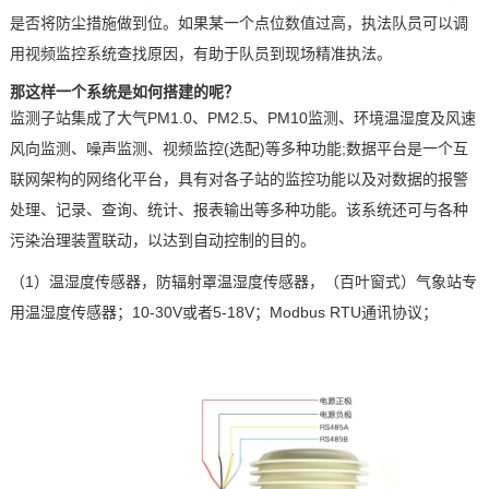
是否将防尘措施做到位。如果某一个点位数值过高，执法队员可以调
用视频监控系统查找原因，有助于队员到现场精准执法。
那这样一个系
统是如何搭建的呢？
监测子站集成了大气
PM1.0
、
PM2.5
、
PM10
监测、环境温湿度及风速
风向监测、噪声监测、视频监控
(
选配
)
等多种功能
;
数据平台是一个互
联网架构的网络化平台，具有对各子站的监控功能以及对数据的报警
处理、记录、查询、统计、报表输出等多种功能。该系统还可与各种
污染治理装置联动，以达到自动控制的目的。
（1）
温湿度传感器，防辐射罩温湿度传感器，（百叶窗式）气象站专
用温湿度传感器；
10-30V
或者
5-18V
；
Modbus RTU
通讯协议；