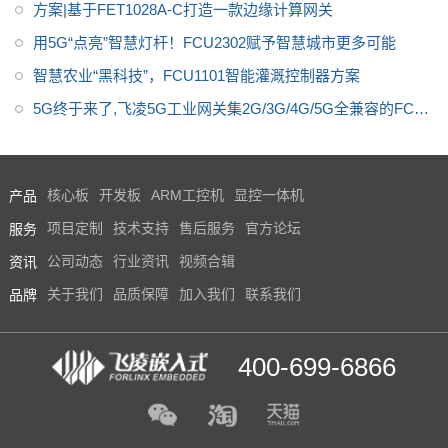
方案|基于FET1028A-C打造一款边缘计算网关
用5G“点亮”智慧灯杆！FCU2302赋予智慧城市更多可能
智慧农业“黑科技”，FCU1101智能灌溉控制器方案
5G终于来了,飞凌5G工业网关集2G/3G/4G/5G全兼容的FCU2
301震撼上市
产品
核心板
开发板
ARM工控机
显控一体机
服务
项目定制
技术支持
售后服务
官方论坛
资讯
公司动态
行业资讯
视频合辑
品牌
关于我们
品质保障
加入我们
联系我们
400-699-6866