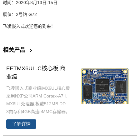
时间：2020
年
8
月
13
日
-15
日
展位：2
号馆
G72
飞凌嵌入式
欢迎您的到来！
相关产品
>
FETMX6UL-C核心板 商
业级
飞凌嵌入式商业级iMX6UL核心板
采用NXP公司ARM Cortex-A7 i.
MX6UL处理器,板载512MB DDR
3内存和4GB高速eMMC存储器。
飞凌嵌入式级imx6ul核心板体积
了解详情
小巧并具有成本优势，为了更好
的让客户进行二次开发，飞凌提