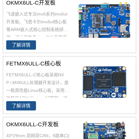
OKMX6UL-C开发板
供了iMX6UL的PCB文件，包含底
板的原理图和PCB文件，提供了i.
飞凌嵌入式专注imx6系列imx6ul
MX6UL核心板数据手册，IMX6U
开发板、飞思卡尔imx6ul核心板
L核心板硬件手册；为了适应不同
等ARM嵌入式核心控制系统研
应用环境，飞凌IMX6UL核心板
发、设计和生产,i.mx6UL系列产
兼容IMX6ULL并同时具备工业
了解详情
品现已畅销全国，作为恩智浦imx
级、商业级两种不同的配置。
6ul,imx6ul开发板,i.mx6提供者，
飞凌嵌入式提供基于iMX6 iMX6U
FETMX6ULL-C核心板
L解决方案定制。
FETMX6ULL-C核心板采用NX
P i.MX6ULL处理器开发设计，是
一款高性能Linux核心板，采用低
功耗的ARM Cortex-A7架构，运
了解详情
行速度高达800MHz。iMX6ULL
核心板29*40mm ，iMX6ULL这
款处理器功能接口资源丰富，供
OKMX6ULL-C开发板
货周期长。
40*29mm,双网双CAN，8路串口|