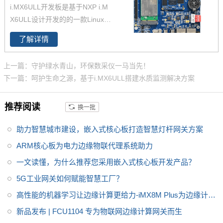
i.MX6ULL开发板是基于NXP i.M
X6ULL设计开发的的一款Linux开
发板 ，主频800MHz，体积小，
了解详情
其核心板仅40*29mm，采用板对
板连接器，适应场景丰富。
上一篇：守护绿水青山，环保数采仪一马当先！
下一篇：呵护生命之源，基于i.MX6ULL搭建水质监测解决方案
推荐阅读
换一批
助力智慧城市建设，嵌入式核心板打造智慧灯杆网关方案
ARM核心板为电力边缘物联代理系统助力
一文读懂，为什么推荐您采用嵌入式核心板开发产品？
5G工业网关如何赋能智慧工厂？
高性能的机器学习让边缘计算更给力-iMX8M Plus为边缘计算
赋能
新品发布 | FCU1104 专为物联网边缘计算网关而生