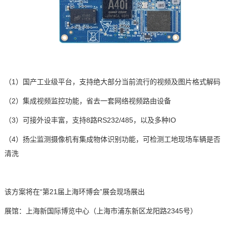
（1）国产工业级平台，支持绝大部分当前流行的视频及图片格式解码
（2）集成视频监控功能，省去一套网络视频路由设备
（
3
）可接外设丰富，支持
8
路
RS232/485
，以及多种
IO
（
4
）扬尘监测摄像机有集成物体识别功能，可检测工地现场车辆是否
清洗
该方案将在
“第21
届
上海环博会
”展会现场展出
展馆：上海新国际博览中心（上海市浦东新区龙阳路
2345
号）