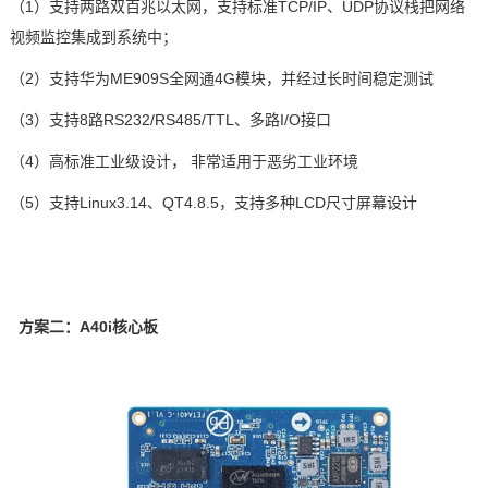
（1）支持两路双百兆以太网，支持标准TCP/IP
、
UDP
协议栈
把网络
视频监控集成到系统中；
（2）
支持华为
ME909S
全网通
4G
模块，并经过长时间稳定测试
（3）
支持
8
路
RS232/RS485/TTL
、
多路I/O
接口
（4）高标准工业级设计， 非常适用于恶劣工业环境
（5）
支持
Linux3.14
、
QT4.8.5
，支持多种
LCD
尺寸屏幕设计
方案二：
A40i
核心板