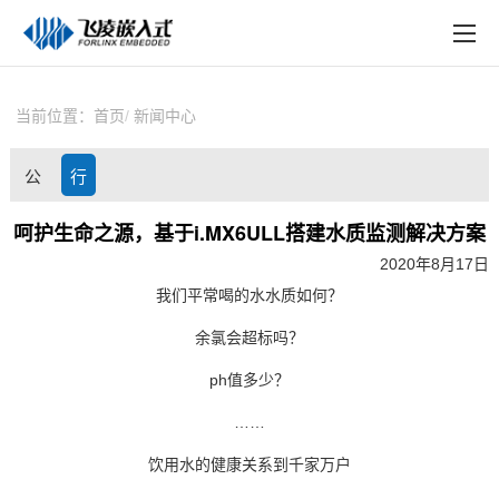
EN
在线购买
产品中心
当前位置：
首页
新闻中心
行业应用
公
行
技术与支持
司
业
呵护生命之源，基于i.MX6ULL搭建水质监测解决方案
在线文档
2020年8月17日
动
资
方案定制
我们平常喝的水水质如何？
态
讯
余氯会超标吗？
关于飞凌
ph
值多少？
天猫商城
……
淘宝商城
饮用水的健康关系到千家万户
新闻中心