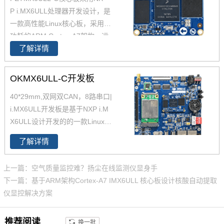
P i.MX6ULL处理器开发设计，是
一款高性能Linux核心板，采用低
功耗的ARM Cortex-A7架构，运
了解详情
行速度高达800MHz。iMX6ULL
核心板29*40mm ，iMX6ULL这
款处理器功能接口资源丰富，供
OKMX6ULL-C开发板
货周期长。
40*29mm,双网双CAN，8路串口|
i.MX6ULL开发板是基于NXP i.M
X6ULL设计开发的的一款Linux开
发板 ，主频800MHz，体积小，
了解详情
其核心板仅40*29mm，采用板对
板连接器，适应场景丰富。
上一篇：空气质量监控难？扬尘在线监测仪显身手
下一篇：基于ARM架构Cortex-A7 IMX6ULL 核心板设计核酸自动提取
仪显控解决方案
推荐阅读
换一批