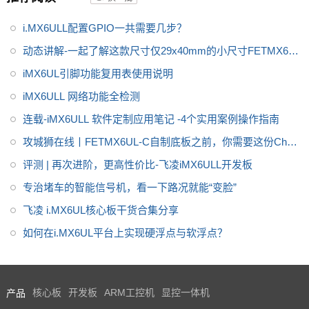
i.MX6ULL配置GPIO一共需要几步？
动态讲解-一起了解这款尺寸仅29x40mm的小尺寸FETMX6UL
L-C核心板
iMX6UL引脚功能复用表使用说明
iMX6ULL 网络功能全检测
连载-iMX6ULL 软件定制应用笔记 -4个实用案例操作指南
攻城狮在线丨FETMX6UL-C自制底板之前，你需要这份Chec
klist
评测 | 再次进阶，更高性价比-飞凌iMX6ULL开发板
专治堵车的智能信号机，看一下路况就能“变脸”
飞凌 i.MX6UL核心板干货合集分享
如何在i.MX6UL平台上实现硬浮点与软浮点？
产品
核心板
开发板
ARM工控机
显控一体机