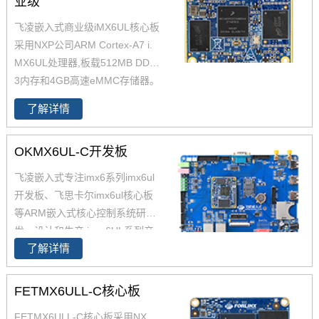
业级
飞凌嵌入式商业级iMX6UL核心板
采用NXP公司ARM Cortex-A7 i.
MX6UL处理器,板载512MB DDR
3内存和4GB高速eMMC存储器。
飞凌嵌入式级imx6ul核心板体积
了解详情
小巧并具有成本优势，为了更好
的让客户进行二次开发，飞凌提
OKMX6UL-C开发板
供了iMX6UL的PCB文件，包含底
板的原理图和PCB文件，提供了i.
飞凌嵌入式专注imx6系列imx6ul
MX6UL核心板数据手册，IMX6U
开发板、飞思卡尔imx6ul核心板
L核心板硬件手册；为了适应不同
等ARM嵌入式核心控制系统研
应用环境，飞凌IMX6UL核心板
发、设计和生产,i.mx6UL系列产
兼容IMX6ULL并同时具备工业
了解详情
品现已畅销全国，作为恩智浦imx
级、商业级两种不同的配置。
6ul,imx6ul开发板,i.mx6提供者，
飞凌嵌入式提供基于iMX6 iMX6U
FETMX6ULL-C核心板
L解决方案定制。
FETMX6ULL-C核心板采用NX