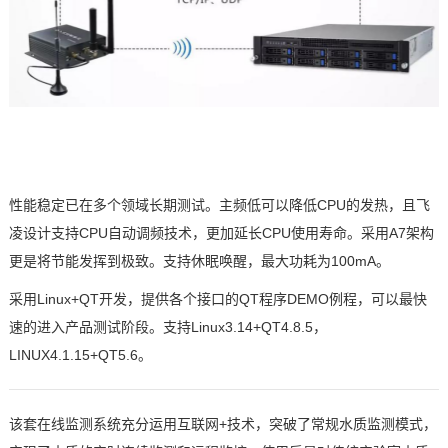
性能稳定已在多个领域长期测试。主频低可以降低
CPU
的发热，且
飞
凌
设计支持
CPU
自动调频技术，更加延长
CPU
使用寿命。采用
A7
架构
更是将节能发挥到极致。支持休眠唤醒，最大功耗为
100mA
。
采用
Linux+QT
开发，提供各个接口的
QT
程序
DEMO
例程，可以最快
速的进入产品测试阶段。支持
Linux3.14+QT4.8.5
，
LINUX4.1.15+QT5.6
。
该套在线监测系统充分运用互联网
+
技术，突破了常规水质监测模式，