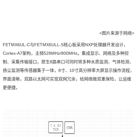
<图片来源于网络>
FETMX6UL
-C
与
FETMX6ULL
-S
核心板
采用
NXP
处理器开发设计，
Cortex
-
A7
架构，主频
528MHz/800MHz
。集成显示、网络及多种控
制、采集传输接口，原生
8
路串口可同时将多种水质监测、气体检测、
扬尘监测等传感器集于一体，
8
寸、
10
寸高分辨率大屏显示操作流程，
界面清晰，双路以太网可实现双网冗余，给网络做双重保险，让运维
更便捷。