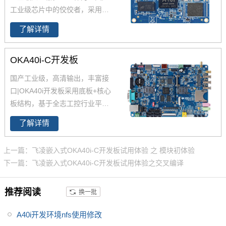
工业级芯片中的佼佼者，采用更
低功耗的4核ARM Cortex-A7架
了解详情
构,工作温度-40-85℃,是一款高性
能低功耗超高性能CPU主芯片。
OKA40i-C开发板
飞凌嵌入式深度研究全志A40i芯
片参数、原理图、datasheet规格
国产工业级，高清输出，丰富接
书推出了以FETA40i核心板为主
口|OKA40i开发板采用底板+核心
的一系列全国产工业级嵌入式计
板结构，基于全志工控行业平台
算机板卡，并提供了用于评估的
级处理器四核Cortex-A7 A40i设
A40i工控板、 A40i开发板。
了解详情
计，主频1.2GHz，集成MAli400
MP2 GPU，内存1GB/2GB DDR
上一篇：飞凌嵌入式OKA40i-C开发板试用体验 之 模块初体验
3L，存储8GB eMMC。
全志A40
下一篇：飞凌嵌入式OKA40i-C开发板试用体验之交叉编译
i
工控行业芯片平台 A40i为国产工
控行业芯，
全志A40i处理器代表
推荐阅读
换一批
了Allwin在智能工业控制领域的成
就。
飞凌嵌入式A40i系列OKA40i
A40i开发环境nfs使用修改
-C开发板是飞凌推出的一款中国