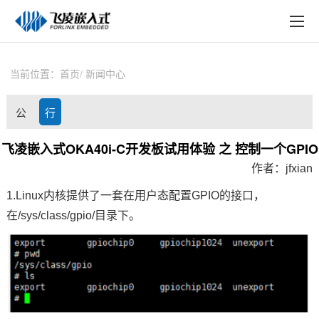
EN
在线购买
产品中心
当前位置：
首页
新闻中心
行业应用
公
行
技术与支持
司
业
飞凌嵌入式OKA40i-C开发板试用体验 之 控制一个GPIO
在线文档
作者：
jfxian
动
资
方案定制
1.
Linux内核
提供了一套在用户态配置
GPIO
的接口，
态
讯
在/sys/class/gpio/目录下。
关于飞凌
天猫商城
淘宝商城
新闻中心