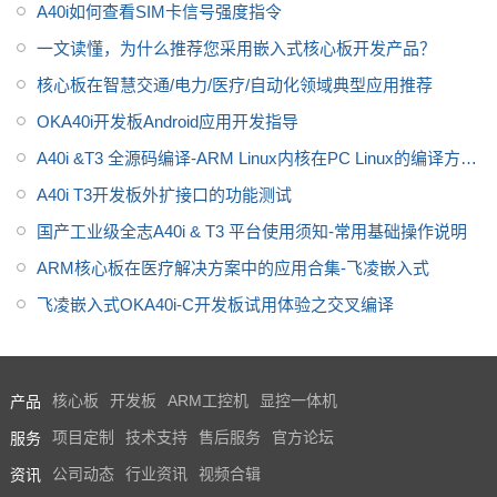
芯，全国产级工业级开发板，适
A40i如何查看SIM卡信号强度指令
用于
适用于基于视觉交互的工业
一文读懂，为什么推荐您采用嵌入式核心板开发产品？
控制产品
核心板在智慧交通/电力/医疗/自动化领域典型应用推荐
OKA40i开发板Android应用开发指导
A40i &T3 全源码编译-ARM Linux内核在PC Linux的编译方
法。
A40i T3开发板外扩接口的功能测试
国产工业级全志A40i & T3 平台使用须知-常用基础操作说明
ARM核心板在医疗解决方案中的应用合集-飞凌嵌入式
飞凌嵌入式OKA40i-C开发板试用体验之交叉编译
产品
核心板
开发板
ARM工控机
显控一体机
服务
项目定制
技术支持
售后服务
官方论坛
资讯
公司动态
行业资讯
视频合辑