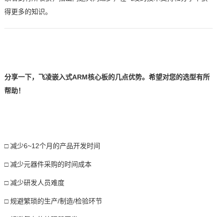
得更多的知识。
分享一下，
飞凌嵌入式
ARM核心板
的几点优势。希望对您的选型有所
帮助！
□
减少
6~12个月的产品开发时间
□
减少元器件采购的时间成本
□
减少研发人员难度
□
规避繁琐的生产
/制造/检验环节