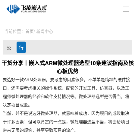
EN
在线购买
产品中心
当前位置：
首页
新闻中心
行业应用
公
行
技术与支持
司
业
干货分享丨嵌入式ARM微处理器选型10条建议指南及核
在线文档
心板优势
动
资
方案定制
要选好一款
ARM
处理器，要考虑的因素很多，不单单是纯粹的硬件接
态
讯
口，还需要考虑相关的操作系统、配套的开发工具、仿真器，以及工
关于飞凌
程师微处理器的经验和软件支持情况等。微处理器选型是否得当，将
决定项目成败。
天猫商城
当然，并不是说选好微处理器，就意味着成功，因为项目的成败取决
淘宝商城
于许多因素；但可以肯定的一点是，微处理器选型不当，将会给项目
带来无限的烦恼，甚至导致项目的流产。
新闻中心