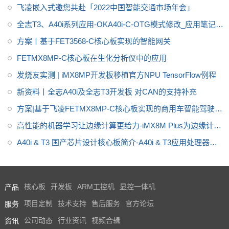
飞凌嵌入式邀您共赴「2022中国智能交通市场年会」
全志T3、A40i系列应用-OKA40i-C-OTG模式修改_应用笔记_
V1.0
方案丨基于FET3568-C核心板实现的智能网关
FETMX8MP-C核心板在生化分析仪中的应用
发烧友实测 | iMX8MP开发板移植官方NPU TensorFlow例程
新资料丨全志A40i及全志T3开发板 对CAN的支持补充
方案|基于飞凌FETMX8MP-C核心板实现的商用车智能驾驶终
端
高性能的机器学习让边缘计算更给力-iMX8M Plus为边缘计算
赋能
A40i & T3 国产芯片设计核心板简介-A40i & T3应用处理器框
图
产品
核心板
开发板
ARM工控机
显控一体机
服务
项目定制
技术支持
售后服务
官方论坛
资讯
公司动态
行业资讯
视频合辑