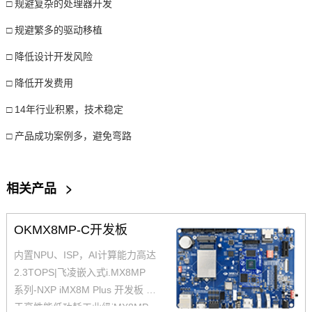
□
规避复杂的处理器开发
□
规避繁多的驱动移植
□
降低设计开发风险
□
降低开发费用
□
14
年行业积累，技术稳定
□
产品成功案例多，避免弯路
相关产品
>
OKMX8MP-C开发板
内置NPU、ISP，AI计算能力高达
2.3TOPS|飞凌嵌入式i.MX8MP
系列-NXP iMX8M Plus 开发板 基
于高性能低功耗工业级iMX8MP