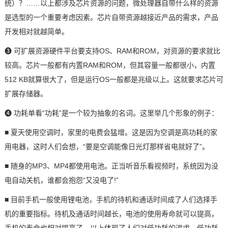
统）？……以上都涉及芯片资源的问题，微处理器自带什么样的资源
是选型的一个重要考虑因素。芯片自带资源越接近产品的需求，产品
开发相对就越简单。
❸ 可扩展资源硬件平台要支持OS、RAM和ROM，对资源的要求就比
较高。芯片一般都有内置RAM和ROM，但其容量一般都很小，内置
512 KB就算很大了，但是运行OS一般都是兆级以上。这就要求芯片可
扩展存储器。
❹ 功耗单看“功耗”是一个较为抽象的名词。这里举几个形象的例子：
■ 夏天使用空调时，家里的电费会猛增。这是因为空调是高功耗的家
用电器，这时人们会想，“要是空调能像日光灯那样省电就好了”。
■ 随身的MP3、MP4都使用电池。正当听音乐看视频时，系统因为没
电自动关机，谁都会抱怨“又没电了!”
■ 目前手机一般使用锂电池，手机的待机和通话时间成了人们选择手
机的重要指标。待机及通话时间越长，电池的使用寿命就可以提高，