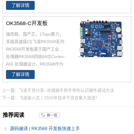
了解详情
核心板设计，支持多种多种高速
通信接口。iMX8MP开发板内置N
PU，AI计算能力2.3TOPS，支持
OK3568-C开发板
4K，支持双图像信号处理器（IS
强而稳，国产芯，1Tops算力，
P），是一款支持LinuxQT/andro
多路高速接口|飞凌RK3568系列
id操作系统的iMX8MP开发板。
RK3568开发板基于国产工业级AI
处理器RK3568四核64位Cortex-
A55 处理器设计。RK3568作为
国产化高性能处理器，瑞芯微RK
了解详情
3568芯片是一款定位中高端的通
用型SoC，瑞芯微RK3568芯片是
上一篇：飞凌干货分享--攻城狮手把手带你认识硬件调试方法
一款定位中高端的通用型SoC，
下一篇：飞凌嵌入式丨2020年技术干货合集大放送！
NPU达到1Tops，飞凌RK3568系
列核心板提供瑞芯微RK3568规
推荐阅读
换一批
格书_datasheet_数据手册_原理
图等，
源码编译 | RK3568 开发板快速上手