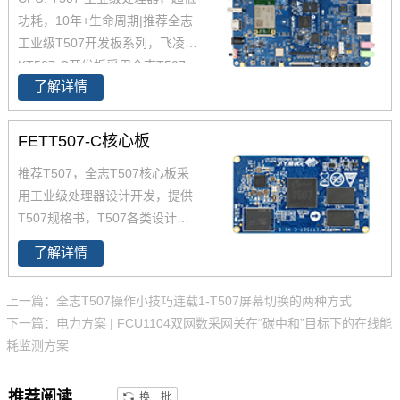
功耗，10年+生命周期|推荐全志
工业级T507开发板系列，飞凌O
KT507-C开发板采用全志T507
了解详情
四核工业级处理器 T507设计开
发，Cortex-A53架构，工业级宽
温，性能强，低功耗，是一款高
FETT507-C核心板
性价比的工业级产品，提供丰富
推荐T507，全志T507核心板采
的开发设计资料，提供产品规格
用工业级处理器设计开发，提供
书，软硬件手册等，全志的T507
T507规格书，T507各类设计资
适用于车载电子、电力、医疗、
料。FETT507-C核心板集成全志
工业控制、物联网、智能终端等
了解详情
T507四核工业级处理器设计开
领域。
发，Cortex-A53架构，主频1.5G
上一篇：全志T507操作小技巧连载1-T507屏幕切换的两种方式
Hz，集成G31 GPU，内存2GB D
下一篇：电力方案 | FCU1104双网数采网关在“碳中和”目标下的在线能
DR3L，存储8GB eMMC。整板
耗监测方案
工业级运行温宽，支持绝大部分
当前流行的视频及图片格式解
推荐阅读
换一批
码，具有稳定可靠的工业级产品