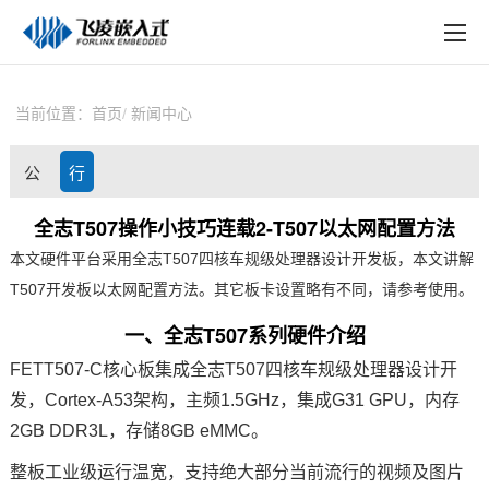
EN
在线购买
产品中心
当前位置：
首页
新闻中心
行业应用
公
行
技术与支持
司
业
全志T507操作小技巧连载2-T507以太网配置方法
在线文档
本文硬件平台采用
全志T507
四核车规级处理器设计开发板，本文讲解
动
资
方案定制
T507
开发板以太网
配置方法
。其它板卡设置略有不同，请参考使用。
态
讯
一、
全志
T507系列硬件介绍
关于飞凌
FETT507-C核心板集成全志T507四核车规级处理器设计开
天猫商城
发，
Cortex
-A53架构，主频1.5GHz，集成G31 GPU，内存
2GB DDR3L，存储8GB eMMC。
淘宝商城
整板工业级运行温宽，支持绝大部分当前流行的视频及图片
新闻中心