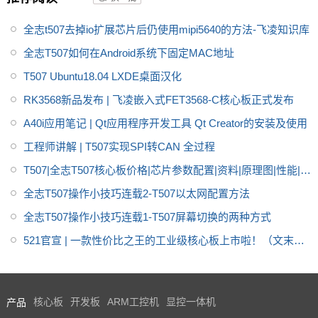
性能、低功耗以及丰富的用户接
全志t507去掉io扩展芯片后仍使用mipi5640的方法-飞凌知识库
口等优势，搭载Linux、Androi
d、Ubuntu*操作系统，适用于车
全志T507如何在Android系统下固定MAC地址
载电子、电力、医疗、工业控
T507 Ubuntu18.04 LXDE桌面汉化
制、物联网、智能终端等领域
RK3568新品发布 | 飞凌嵌入式FET3568-C核心板正式发布
A40i应用笔记 | Qt应用程序开发工具 Qt Creator的安装及使用
工程师讲解 | T507实现SPI转CAN 全过程
T507|全志T507核心板价格|芯片参数配置|资料|原理图|性能|功
耗-飞凌
全志T507操作小技巧连载2-T507以太网配置方法
全志T507操作小技巧连载1-T507屏幕切换的两种方式
521官宣 | 一款性价比之王的工业级核心板上市啦！（文末有
重磅福利）
产品
核心板
开发板
ARM工控机
显控一体机