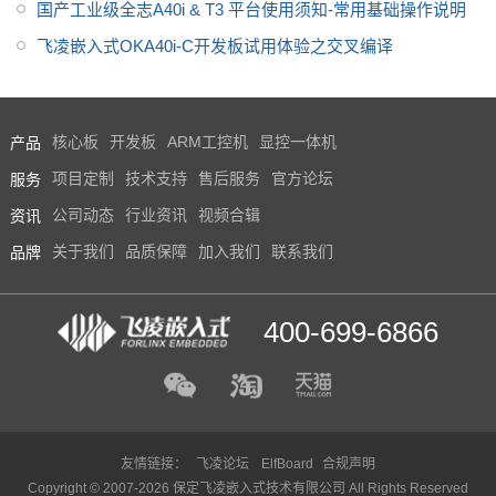
国产工业级全志A40i & T3 平台使用须知-常用基础操作说明
飞凌嵌入式OKA40i-C开发板试用体验之交叉编译
产品
核心板
开发板
ARM工控机
显控一体机
服务
项目定制
技术支持
售后服务
官方论坛
资讯
公司动态
行业资讯
视频合辑
品牌
关于我们
品质保障
加入我们
联系我们
400-699-6866
友情链接：
飞凌论坛
ElfBoard
合规声明
Copyright © 2007-2026 保定飞凌嵌入式技术有限公司 All Rights Reserved