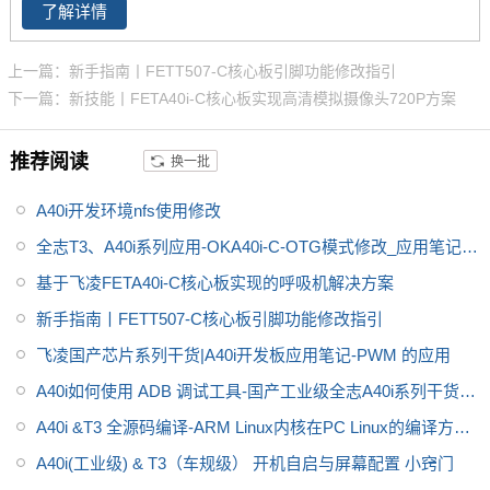
A40i工控板、 A40i开发板。
了解详情
计，主频1.2GHz，集成MAli400
MP2 GPU，内存1GB/2GB DDR
上一篇：新手指南丨FETT507-C核心板引脚功能修改指引
3L，存储8GB eMMC。
全志A40
下一篇：新技能丨FETA40i-C核心板实现高清模拟摄像头720P方案
i
工控行业芯片平台 A40i为国产工
控行业芯，
全志A40i处理器代表
推荐阅读
换一批
了Allwin在智能工业控制领域的成
就。
飞凌嵌入式A40i系列OKA40i
A40i开发环境nfs使用修改
-C开发板是飞凌推出的一款中国
芯，全国产级工业级开发板，适
全志T3、A40i系列应用-OKA40i-C-OTG模式修改_应用笔记_
用于
适用于基于视觉交互的工业
V1.0
基于飞凌FETA40i-C核心板实现的呼吸机解决方案
控制产品
新手指南丨FETT507-C核心板引脚功能修改指引
飞凌国产芯片系列干货|A40i开发板应用笔记-PWM 的应用
A40i如何使用 ADB 调试工具-国产工业级全志A40i系列干货分
享
A40i &T3 全源码编译-ARM Linux内核在PC Linux的编译方
法。
A40i(工业级) & T3（车规级） 开机自启与屏幕配置 小窍门