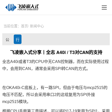
EN
在线购买
产品中心
当前位置：
首页
新闻中心
行业应用
公
行
技术与支持
司
业
飞凌嵌入式分享丨全志 A40i / T3对CAN的支持
在线文档
动
资
全志
A40i
或者T3的CPU中无CAN控制器，而在实际使用过程
方案定制
中，会用到CAN，通常会采用
SPI
转CAN的方式。
态
讯
关于飞凌
在OKA40i-C底板上，有一路SPI，但由于电压与mcp2515的
天猫商城
电压不匹配，所以会采用串口2的这组复用为SPI外接
淘宝商城
mcp2515模块。
新闻中心
根据CPU手册第三章描述，可以将PI17-19复用为SPI1，采用