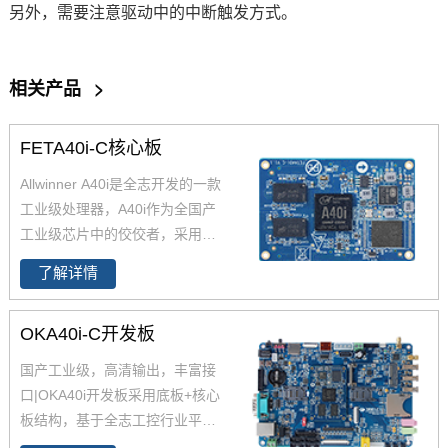
另外，需要注意驱动中的中断触发方式。
相关产品
>
FETA40i-C核心板
Allwinner A40i是全志开发的一款
工业级处理器，A40i作为全国产
工业级芯片中的佼佼者，采用更
低功耗的4核ARM Cortex-A7架
了解详情
构,工作温度-40-85℃,是一款高性
能低功耗超高性能CPU主芯片。
OKA40i-C开发板
飞凌嵌入式深度研究全志A40i芯
片参数、原理图、datasheet规格
国产工业级，高清输出，丰富接
书推出了以FETA40i核心板为主
口|OKA40i开发板采用底板+核心
的一系列全国产工业级嵌入式计
板结构，基于全志工控行业平台
算机板卡，并提供了用于评估的
级处理器四核Cortex-A7 A40i设