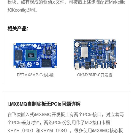
模块，如有现成的驱动.c文件，可按照上述步骤配置Makefile
和Kconfig即可。
技术论坛
相关产品：
FETMX8MP-C核心板
OKMX8MP-C开发板
i.MX8MQ自制底板无PCIe问题详解
在飞凌嵌入式iMX8MQ开发板上有两个PCIe接口，对应着两
个PCIe差分时钟，两路PCIe分别用作了M.2接口卡槽
KEYE（P37）和KEYM（P34）。很多使用iMX8MQ核心板