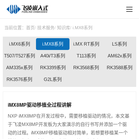
EN
在线购买
产品中心
当前位置：
首页
技术服务
知识库
i.MX8系列
行业应用
i.MX6系列
i.MX8系列
i.MX RT系列
LS系列
技术与支持
T507/T527系列
A40i/T3系列
T113系列
AM62x系列
AM335x系列
在线文档
RK3399系列
RK3568系列
RK3588系列
RK3576系列
G2L系列
方案定制
关于飞凌
iMX8MP驱动移植全过程讲解
天猫商城
NXP iMX8MP在开发过程中，需要移植驱动的情况，本文基
淘宝商城
于飞凌MX8MP开发板为大家演示的自行书写并添加一个驱
动的过程。iMX8MP移植驱动相对简单，若想要移植某一个
新闻中心