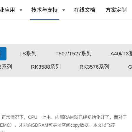
业应用
技术与支持
在线文档
方案定制
列
LS系列
T507/T527系列
A40i/T
68系列
RK3588系列
RK3576系列
。正常情况下，CPU一上电，内部RAM就已经初始化好了，而对于
SEMC），才能向SDRAM可寻址空间copy数据。本文以飞凌