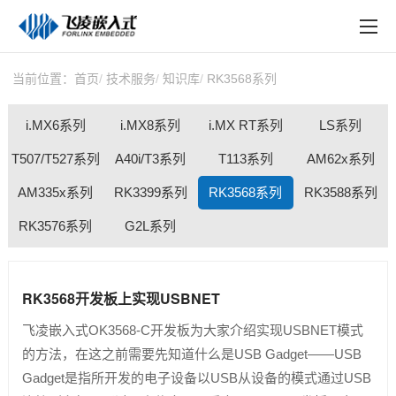
EN
在线购买
产品中心
当前位置：
首页
技术服务
知识库
RK3568系列
行业应用
i.MX6系列
i.MX8系列
i.MX RT系列
LS系列
技术与支持
T507/T527系列
A40i/T3系列
T113系列
AM62x系列
AM335x系列
在线文档
RK3399系列
RK3568系列
RK3588系列
RK3576系列
G2L系列
方案定制
关于飞凌
RK3568开发板上实现USBNET
天猫商城
飞凌嵌入式OK3568-C开发板为大家介绍实现USBNET模式
淘宝商城
的方法，在这之前需要先知道什么是USB Gadget——USB
Gadget是指所开发的电子设备以USB从设备的模式通过USB
新闻中心