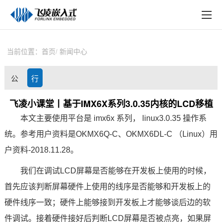
EN
在线购买
产品中心
当前位置：
首页
新闻中心
行业应用
公
行
技术与支持
司
业
飞凌小课堂丨基于IMX6X系列3.0.35内核的LCD移植
在线文档
本文主要使用平台是
imx6x
系列， linux3.0.35 操作系
动
资
方案定制
统。参考用户资料是
OKMX6Q
-C、OKMX6
DL
-C （Linux）用
态
讯
户资料-2018.11.28。
关于飞凌
我们在调试LCD屏幕是否能够在
开发板
上使用的时候，
天猫商城
首先应该判断屏幕硬件上使用的线序是否能够和开发板上的
淘宝商城
硬件线序一致；硬件上能够接到开发板上才能够谈后边的软
件调试。接着硬件接好后判断LCD屏幕是否被点亮，如果屏
新闻中心