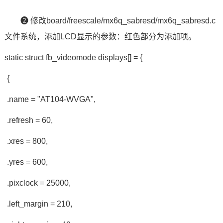
❷ 修改board/freescale/mx6q_sabresd/mx6q_sabresd.c
文件系统，添加LCD显示的参数：红色部分为添加项。
static struct fb_videomode displays[] = {
{
.name = "AT104-WVGA",
.refresh = 60,
.xres = 800,
.yres = 600,
.pixclock = 25000,
.left_margin = 210,