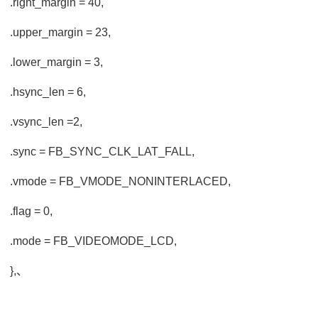
.right_margin = 40,
.upper_margin = 23,
.lower_margin = 3,
.hsync_len = 6,
.vsync_len =2,
.sync = FB_SYNC_CLK_LAT_FALL,
.vmode = FB_VMODE_NONINTERLACED,
.flag = 0,
.mode = FB_VIDEOMODE_LCD,
},、