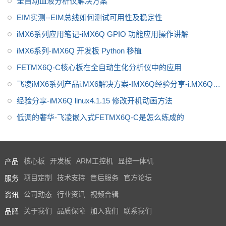
全自动血液分析仪解决方案
EIM实测--EIM总线如何测试可用性及稳定性
iMX6系列应用笔记-iMX6Q GPIO 功能应用操作讲解
iMX6系列-iMX6Q 开发板 Python 移植
FETMX6Q-C核心板在全自动生化分析仪中的应用
飞凌iMX6系列产品i.MX6解决方案-IMX6Q经验分享-i.MX6Q系
列常见问题解决
经验分享-iMX6Q linux4.1.15 修改开机动画方法
低调的奢华-飞凌嵌入式FETMX6Q-C是怎么练成的
产品
核心板
开发板
ARM工控机
显控一体机
服务
项目定制
技术支持
售后服务
官方论坛
资讯
公司动态
行业资讯
视频合辑
品牌
关于我们
品质保障
加入我们
联系我们