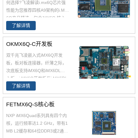
何选择?飞凌解读i.mx6Q芯片强
性能为您推荐四核A9架构的i.MX
6Q产品精选，包含iMX6Q 核心
了解详情
板、i.MX6Q 核心板、iMX6Q工
业级核心板，欢迎采购。 i.MX6
Q核心板基于NXP（原Freescal
OKMX6Q-C开发板
e）Cortex-A9架构的i.MX6Q四核
双千兆飞凌嵌入式iMX6Q开发
处理器设计，核心板小尺寸核心
板，板对板连接器，纤薄之际，
板搭配独特的薄款连接器，让设
次底板支持iMX6Q和iMX6DL核
计随心所欲！
心板。i.MX6Q开发板与i.MX6DL
了解详情
开发板资源丰富，原理图、PC
B、软件资源、硬件资源下载，
技术支持等。欢迎选购
FETMX6Q-S核心板
NXP iMX6Quad系列具有四个内
核，运行频率达1.2 GHz，带有1
MB L2缓存和64位DDR3或2通