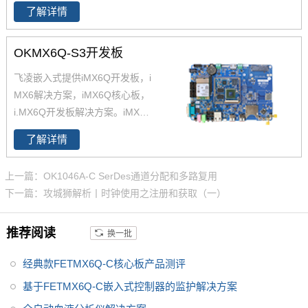
道、32位LPDDR2支持。飞凌提
了解详情
供商业级iMX6Q核心板,工业级iM
X6Q核心板,兼容一同底板。具有
OKMX6Q-S3开发板
抗震,抗氧化,抗干扰,更快速升级
产品等优势。保定飞凌嵌入式专
飞凌嵌入式提供iMX6Q开发板，i
注imx6,imx6开发板,飞思卡尔imx
MX6解决方案，iMX6Q核心板，
6等ARM嵌入式核心控制系统研
i.MX6Q开发板解决方案。iMX6Q
发、设计和生产,是imx6,imx6开
稳定、快速、性价比高，欢迎选
发板,飞思卡尔imx6提供者,imx6
了解详情
购 NXP iMX6系列芯片全支持，
系列产品现已畅销全国,欢迎咨询!
升级简配无忧替换。
上一篇：OK1046A-C SerDes通道分配和多路复用
下一篇：攻城狮解析丨时钟使用之注册和获取（一）
推荐阅读
换一批
经典款FETMX6Q-C核心板产品测评
基于FETMX6Q-C嵌入式控制器的监护解决方案