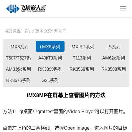
EN
在线购买
产品中心
当前位置：
首页
技术服务
知识库
行业应用
i.MX6系列
i.MX8系列
i.MX RT系列
LS系列
技术与支持
T507/T527系
A40i/T3系列
T113系列
AM62x系列
在线文档
AM335x系列
RK3399系列
RK3568系列
RK3588系列
列
方案定制
RK3576系列
G2L系列
关于飞凌
iMX8MP在屏幕上查看图片的方法
天猫商城
方法1：qt桌面中qml test里面的Video Player可以打开图片。
淘宝商城
点击左上角的三条横线，选择Open image，进入图片的目标
新闻中心