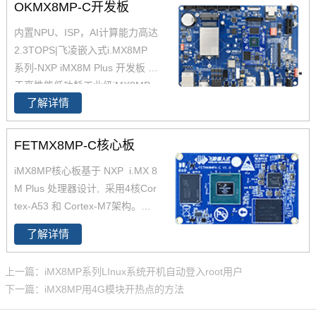
OKMX8MP-C开发板
内置NPU、ISP，AI计算能力高达
2.3TOPS|飞凌嵌入式i.MX8MP
系列-NXP iMX8M Plus 开发板 基
于高性能低功耗工业级iMX8MP
了解详情
核心板设计，支持多种多种高速
通信接口。iMX8MP开发板内置N
PU，AI计算能力2.3TOPS，支持
FETMX8MP-C核心板
4K，支持双图像信号处理器（IS
iMX8MP核心板基于 NXP i.MX 8
P），是一款支持LinuxQT/andro
M Plus 处理器设计, 采用4核Cor
id操作系统的iMX8MP开发板。
tex-A53 和 Cortex-M7架构。支
持双千兆网口，iMX8MP性能强
了解详情
劲最高运行速率可达2.3TOPS，
并且i.MX8MP功耗更低≤2W 。iM
上一篇：iMX8MP系列LInux系统开机自动登入root用户
X 8M Plus系列专注于机器学习和
下一篇：iMX8MP用4G模块开热点的方法
视觉、高级多媒体以及具有高可
靠性的工业自动化。它旨在满足