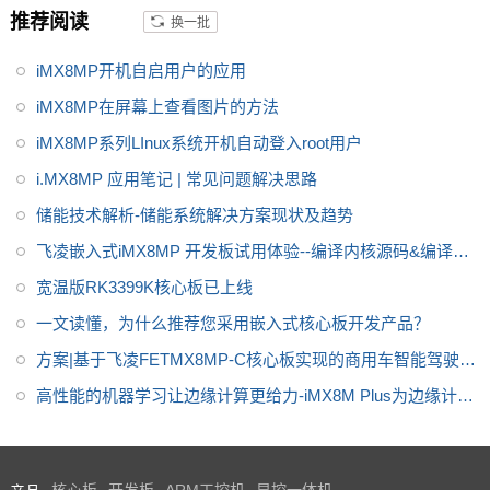
推荐阅读
换一批
智慧家庭、楼宇、城市和工业4.0
应用的需求。飞凌iMX8MP核心
iMX8MP开机自启用户的应用
板提供用户手册，iMX8MP原理
图，引脚定义等。
iMX8MP在屏幕上查看图片的方法
iMX8MP系列LInux系统开机自动登入root用户
i.MX8MP 应用笔记 | 常见问题解决思路
储能技术解析-储能系统解决方案现状及趋势
飞凌嵌入式iMX8MP 开发板试用体验--编译内核源码&编译DP
DK源码实现rte_ring无锁环队列进程间通信
宽温版RK3399K核心板已上线
一文读懂，为什么推荐您采用嵌入式核心板开发产品？
方案|基于飞凌FETMX8MP-C核心板实现的商用车智能驾驶终
端
高性能的机器学习让边缘计算更给力-iMX8M Plus为边缘计算
赋能