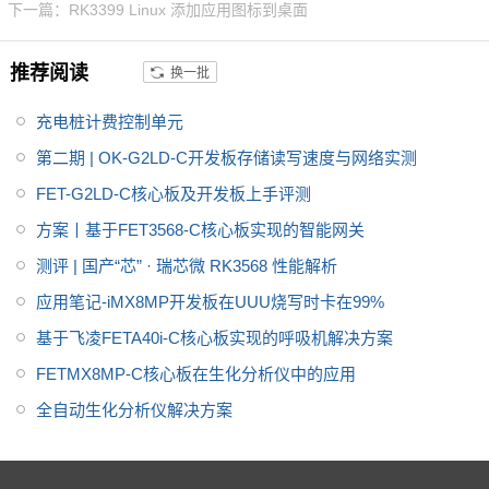
下一篇：RK3399 Linux 添加应用图标到桌面
性能、功耗及核心面积做了大幅
度优化，更加满足工业设计需
推荐阅读
换一批
求。飞凌RK3399开发板为进一
步减少用户二次开发难度，开放
充电桩计费控制单元
了底板原理图，并提供了RK339
9用户手册、芯片手册，加上优质
第二期 | OK-G2LD-C开发板存储读写速度与网络实测
的技术服务，让您的方案从构思
FET-G2LD-C核心板及开发板上手评测
到上市时间缩短。
方案丨基于FET3568-C核心板实现的智能网关
测评 | 国产“芯” · 瑞芯微 RK3568 性能解析
应用笔记-iMX8MP开发板在UUU烧写时卡在99%
基于飞凌FETA40i-C核心板实现的呼吸机解决方案
FETMX8MP-C核心板在生化分析仪中的应用
全自动生化分析仪解决方案