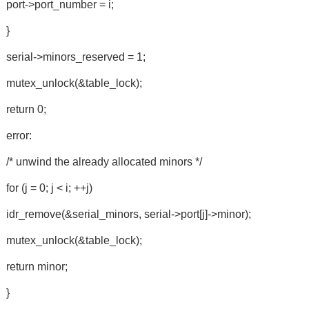
port->port_number = i;
}
serial->minors_reserved = 1;
mutex_unlock(&table_lock);
return 0;
error:
/* unwind the already allocated minors */
for (j = 0; j < i; ++j)
idr_remove(&serial_minors, serial->port[j]->minor);
mutex_unlock(&table_lock);
return minor;
}