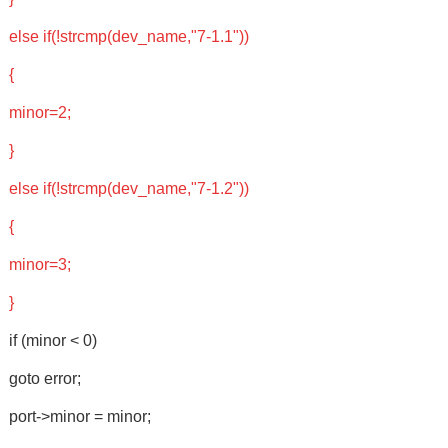
else if(!strcmp(dev_name,"7-1.1"))
{
minor=2;
}
else if(!strcmp(dev_name,"7-1.2"))
{
minor=3;
}
if (minor < 0)
goto error;
port->minor = minor;