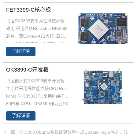
FET3399-C核心板
飞凌RK3399安卓高性能核心板
采用 采用六核Rockchip RK3399
芯片，双Cortex-A72大核+四Cor
tex-A53小核结构，对整数、浮
了解详情
点、内存等作了大幅优化，在整
体性能、功耗及核心面积三个方
面提升。以下将对瑞芯微芯片RK
OK3399-C开发板
3399参数,RK3399核心板方案及
飞凌嵌入式RK3399安卓开发板
其性能做具体介绍。如您对飞凌
主芯片采用高性能六核CPU Roc
RK3399系列核心板有兴趣，欢
kchip RK3399,GPU采用Mail-T8
迎咨询了解。
60四核 GPU，RK3399作为目RK
产品线中低功耗、高性能的代
了解详情
表，可满足人脸识别设备、机器
人、无人机、IoT物联网领域应
上一篇：RK3399 Ubuntu系统做更改后生成Update.img文件的方法
用。飞凌RK3399开发板在整体