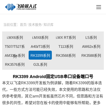
EN
在线购买
产品中心
当前位置：
首页
技术服务
知识库
行业应用
i.MX6系列
i.MX8系列
i.MX RT系列
LS系列
技术与支持
T507/T527系
A40i/T3系列
T113系列
AM62x系列
在线文档
AM335x系列
RK3399系列
RK3568系列
RK3588系列
列
方案定制
RK3576系列
G2L系列
关于飞凌
RK3399 Android固定USB串口设备端口号
本文以
飞凌
RK3399开发板
为例讲解，随着
RK3399
的版本迭
天猫商城
代，一些方式方法可能已经失效，本文使用的思路和方法
仅
淘宝商城
供
参考使用
，其它arm
开发板
虽然
芯片
不同，但思路和方法有
很多的共性，希望对您在板卡的使用中能够有所帮助，更多
新闻中心