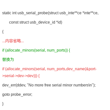
static int usb_serial_probe(struct usb_inte**ce *inte**ce,
const struct usb_device_id *id)
{
...内容省略...
if (allocate_minors(serial, num_ports)) {
替换为
if (allocate_minors(serial, num_ports,dev_name(&port-
>serial->dev->dev))) {
dev_err(ddev, "No more free serial minor numbers\n");
goto probe_error;
}