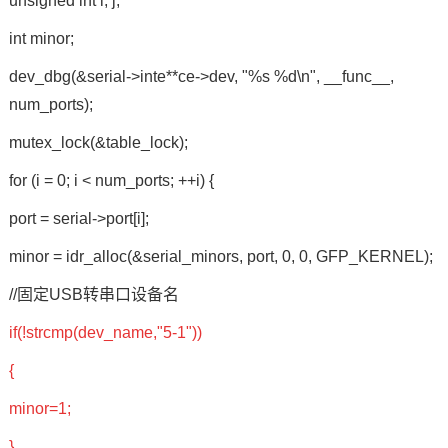
unsigned int i, j;
int minor;
dev_dbg(&serial->inte**ce->dev, "%s %d\n", __func__,
num_ports);
mutex_lock(&table_lock);
for (i = 0; i < num_ports; ++i) {
port = serial->port[i];
minor = idr_alloc(&serial_minors, port, 0, 0, GFP_KERNEL);
//固定USB转串口设备名
if(!strcmp(dev_name,"5-1"))
{
minor=1;
}