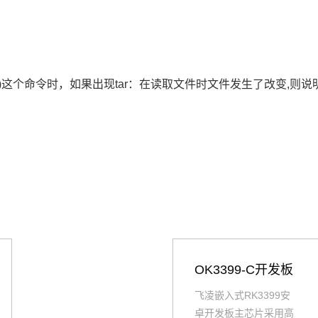
(cd newtarget; xzf)这个命令时，如果出现tar：在读取文件时
OK3399-C开发板
飞凌嵌入式RK3399安
卓开发板主芯片采用高