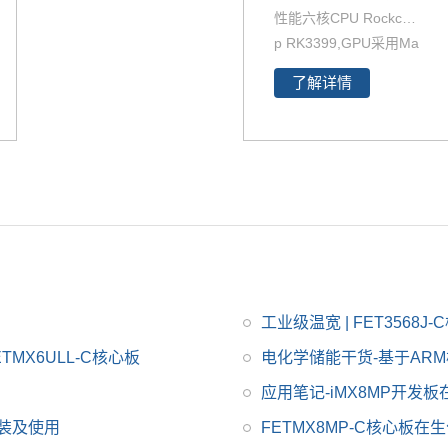
性能六核CPU Rockchi
p RK3399,GPU采用Ma
il-T860四核 GPU，RK
了解详情
3399作为目RK产品线
中低功耗、高性能的代
表，可满足人脸识别设
备、机器人、无人机、I
oT物联网领域应用。飞
凌RK3399开发板在整
体性能、功耗及核心面
积做了大幅度优化，更
加满足工业设计需求。
飞凌RK3399开发板为
工业级温宽 | FET3568
进一步减少用户二次开
MX6ULL-C核心板
电化学储能干货-基于AR
发难度，开放了底板原
应用笔记-iMX8MP开发板
理图，并提供了RK339
9用户手册、芯片手
的安装及使用
FETMX8MP-C核心板
册，加上优质的技术服