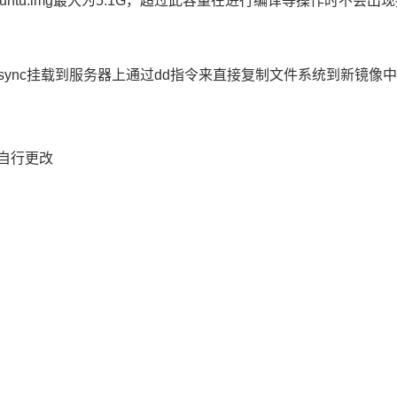
ntu.img最大为5.1G，超过此容量在进行编译等操作时不
。
rsync挂载到服务器上通过dd指令来直接复制文件系统到新镜
情况自行更改