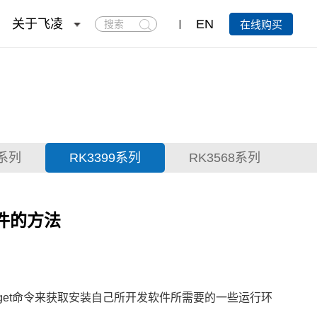
搜
关于飞凌
EN
在线购买
索
x系列
RK3399系列
RK3568系列
g文件的方法
t-get命令来获取安装自己所开发软件所需要的一些运行环