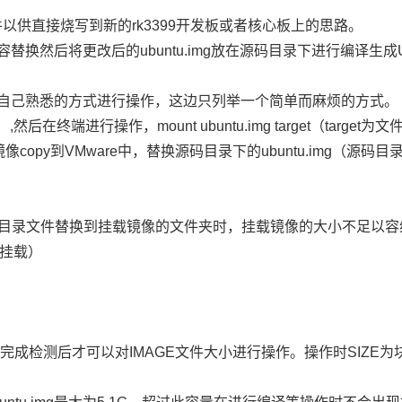
件以供直接烧写到新的rk3399
开发板
或者
核心板
上的思路。
内容替换然后将更改后的ubuntu.img放在源码目录下进行编译生成
请选择自己熟悉的方式进行操作，这边只列举一个简单而麻烦的方式。
式）,然后在终端进行操作，mount ubuntu.img target（t
将镜像copy到VMware中，替换源码目录下的ubuntu.img（源码目
目录文件替换到挂载镜像的文件夹时，挂载镜像的大小不足以容
中挂载）
完成检测后才可以对IMAGE文件大小进行操作。操作时SIZE