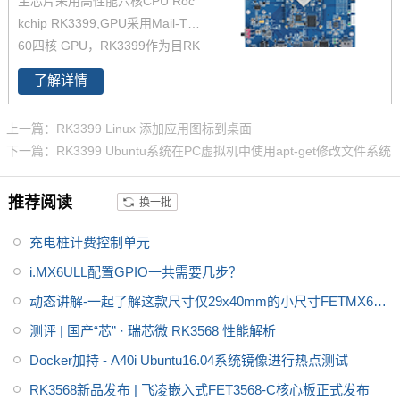
主芯片采用高性能六核CPU Roc
RK3399系列核心板有兴趣，欢
kchip RK3399,GPU采用Mail-T8
迎咨询了解。
60四核 GPU，RK3399作为目RK
产品线中低功耗、高性能的代
了解详情
表，可满足人脸识别设备、机器
人、无人机、IoT物联网领域应
上一篇：RK3399 Linux 添加应用图标到桌面
用。飞凌RK3399开发板在整体
下一篇：RK3399 Ubuntu系统在PC虚拟机中使用apt-get修改文件系统
性能、功耗及核心面积做了大幅
度优化，更加满足工业设计需
推荐阅读
换一批
求。飞凌RK3399开发板为进一
步减少用户二次开发难度，开放
充电桩计费控制单元
了底板原理图，并提供了RK339
9用户手册、芯片手册，加上优质
i.MX6ULL配置GPIO一共需要几步？
的技术服务，让您的方案从构思
动态讲解-一起了解这款尺寸仅29x40mm的小尺寸FETMX6UL
到上市时间缩短。
L-C核心板
测评 | 国产“芯” · 瑞芯微 RK3568 性能解析
Docker加持 - A40i Ubuntu16.04系统镜像进行热点测试
RK3568新品发布 | 飞凌嵌入式FET3568-C核心板正式发布