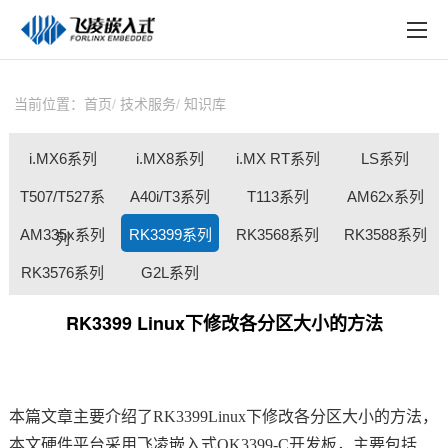
EN
在线购买
产品中心
当前位置：
首页
技术服务
知识库
行业应用
i.MX6系列
i.MX8系列
i.MX RT系列
LS系列
技术与支持
T507/T527系
A40i/T3系列
T113系列
AM62x系列
在线文档
AM335x系列
RK3399系列
RK3568系列
RK3588系列
列
方案定制
RK3576系列
G2L系列
关于飞凌
RK3399 Linux下修改各分区大小的方法
天猫商城
淘宝商城
本篇文章主要介绍了
RK3399
Linux下修改各分区大小的方法，
新闻中心
本文硬件平台采用
飞凌嵌入式
OK3399
-C
开发板
，主要包括