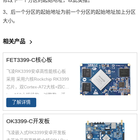
修改下一个分区的起始地址，以此类推。
3、后一个分区的起始地址为前一个分区的起始地址加上分区
大小。
相关产品
>
FET3399-C核心板
飞凌RK3399安卓高性能核心板
采用 采用六核Rockchip RK3399
芯片，双Cortex-A72大核+四Cor
tex-A53小核结构，对整数、浮
了解详情
点、内存等作了大幅优化，在整
体性能、功耗及核心面积三个方
面提升。以下将对瑞芯微芯片RK
OK3399-C开发板
3399参数,RK3399核心板方案及
飞凌嵌入式RK3399安卓开发板
其性能做具体介绍。如您对飞凌