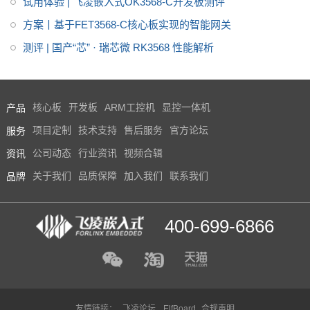
试用体验 | 飞凌嵌入式OK3568-C开发板测评
方案丨基于FET3568-C核心板实现的智能网关
测评 | 国产“芯” · 瑞芯微 RK3568 性能解析
产品
核心板
开发板
ARM工控机
显控一体机
服务
项目定制
技术支持
售后服务
官方论坛
资讯
公司动态
行业资讯
视频合辑
品牌
关于我们
品质保障
加入我们
联系我们
400-699-6866
友情链接：
飞凌论坛
ElfBoard
合规声明