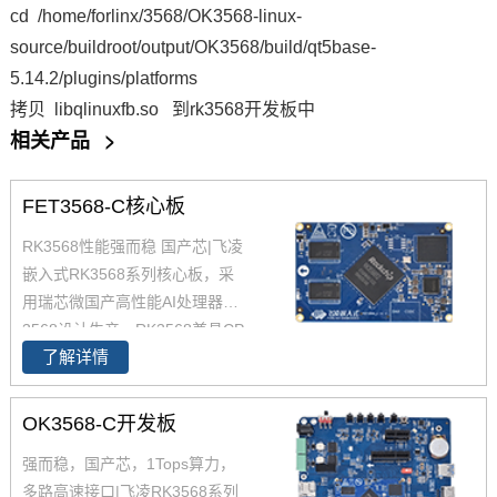
cd /home/forlinx/3568/OK3568-linux-
source/buildroot/output/OK3568/build/qt5base-
5.14.2/plugins/platforms
拷贝 libqlinuxfb.so 到rk3568开发板中
相关产品
>
FET3568-C核心板
RK3568性能强而稳 国产芯|飞凌
嵌入式RK3568系列核心板，采
用瑞芯微国产高性能AI处理器RK
3568设计生产，RK3568兼具CP
了解详情
U、GPU、NPU、VPU于一身，
RK3568 性能、性价比在同类产
品中具有较高优势，RK3568处
OK3568-C开发板
理器是一款定位中高端的通用型
强而稳，国产芯，1Tops算力，
SoC， 飞凌RK3568核心板主要
多路高速接口|飞凌RK3568系列
面向工业互联网、HMI、NVR存