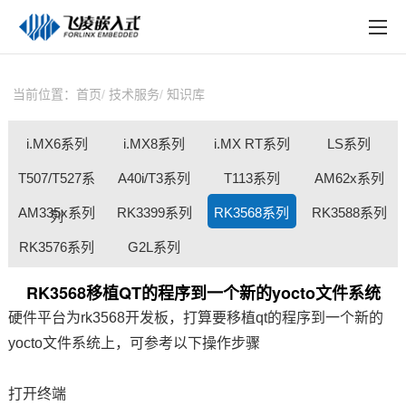
EN
在线购买
产品中心
当前位置：
首页
技术服务
知识库
行业应用
i.MX6系列
i.MX8系列
i.MX RT系列
LS系列
技术与支持
T507/T527系
A40i/T3系列
T113系列
AM62x系列
在线文档
AM335x系列
RK3399系列
RK3568系列
RK3588系列
列
方案定制
RK3576系列
G2L系列
关于飞凌
RK3568移植QT的程序到一个新的yocto文件系统
硬件平台为rk3568开发板，打算要移植qt的程序到一个新的
天猫商城
yocto文件系统上，可参考以下操作步骤
淘宝商城
打开终端
新闻中心