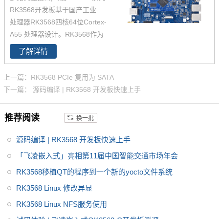
RK3568开发板基于国产工业级AI
储、车载中控、工业网关等领
处理器RK3568四核64位Cortex-
域。目前RK3568系列已经批量
A55 处理器设计。RK3568作为
稳定出货
国产化高性能处理器，瑞芯微RK
了解详情
3568芯片是一款定位中高端的通
用型SoC，瑞芯微RK3568芯片是
上一篇：RK3568 PCIe 复用为 SATA
一款定位中高端的通用型SoC，
下一篇： 源码编译 | RK3568 开发板快速上手
NPU达到1Tops，飞凌RK3568系
列核心板提供瑞芯微RK3568规
推荐阅读
换一批
格书_datasheet_数据手册_原理
图等，
源码编译 | RK3568 开发板快速上手
「飞凌嵌入式」亮相第11届中国智能交通市场年会
RK3568移植QT的程序到一个新的yocto文件系统
RK3568 Linux 修改异显
RK3568 Linux NFS服务使用